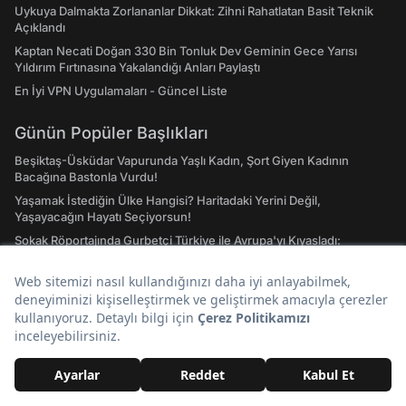
Uykuya Dalmakta Zorlananlar Dikkat: Zihni Rahatlatan Basit Teknik
Açıklandı
Kaptan Necati Doğan 330 Bin Tonluk Dev Geminin Gece Yarısı
Yıldırım Fırtınasına Yakalandığı Anları Paylaştı
En İyi VPN Uygulamaları - Güncel Liste
Günün Popüler Başlıkları
Beşiktaş-Üsküdar Vapurunda Yaşlı Kadın, Şort Giyen Kadının
Bacağına Bastonla Vurdu!
Yaşamak İstediğin Ülke Hangisi? Haritadaki Yerini Değil,
Yaşayacağın Hayatı Seçiyorsun!
Sokak Röportajında Gurbetçi Türkiye ile Avrupa'yı Kıyasladı:
"Türkiye’deki Yolların Çoğu Avrupa’da Yok"
Kur'an Kursu Öğrencilerinden Belediye Başkanına: "Manifest’i
Çağırın"
Uzun Süredir Kanserle Mücadele Eden Şarkıcı Cansever Hayatını
Kaybetti
Kemerini Takmadığı İçin Uçak Kalkamadı: Küçük Çocuk Yüzünden
Yolcular 1 Gün Bekledi