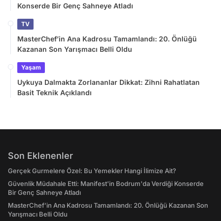
Konserde Bir Genç Sahneye Atladı
TV
MasterChef’in Ana Kadrosu Tamamlandı: 20. Önlüğü
Kazanan Son Yarışmacı Belli Oldu
Yaşam
Uykuya Dalmakta Zorlananlar Dikkat: Zihni Rahatlatan
Basit Teknik Açıklandı
Son Eklenenler
Gerçek Gurmelere Özel: Bu Yemekler Hangi İlimize Ait?
Güvenlik Müdahale Etti: Manifest'in Bodrum'da Verdiği Konserde
Bir Genç Sahneye Atladı
MasterChef’in Ana Kadrosu Tamamlandı: 20. Önlüğü Kazanan Son
Yarışmacı Belli Oldu