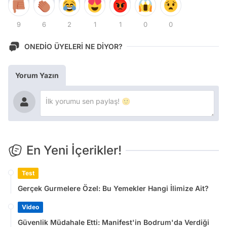
9
6
2
1
1
0
0
ONEDİO ÜYELERİ NE DİYOR?
Yorum Yazın
En Yeni İçerikler!
Test
Gerçek Gurmelere Özel: Bu Yemekler Hangi İlimize Ait?
Video
Güvenlik Müdahale Etti: Manifest'in Bodrum'da Verdiği