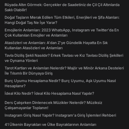
Rüyada Altın Görmek: Gerçekler de Saadetiniz de Çil Çil Altınlarda
Saklı Olabilir!
Doğal Taşların Merak Edilen Tüm Etkileri, Enerjileri ve Şifa Alanları:
Hangi Doğal Taş Ne İşe Yarar?
Emojilerin Anlamları: 2023 WhatsApp, Instagram ve Twitter'da En
Çok Kullanılan Emojiler ve Anlamları
Atasözleri ve Anlamları: A'dan Z'ye Gündelik Hayatta En Sık
Kullanılan Atasözleri ve Anlamları
Tavla Diziliş Şekli Nasıldır? Erkek Tavlası ve Kız Tavlası Diziliş Şekilleri
ve Oynama Yönleri
Tarot Kartları ve Anlamları Nelerdir? Majör ve Minör Arkana Desteleri
İle Tılsımlı Bir Dünyaya Giriş
Burç Uyumu Hesaplama Nedir? Burç Uyumu, Aşk Uyumu Nasıl
Hesaplanır?
İdeal Kilo Nedir? İdeal Kilo Hesaplama Nasıl Yapılır?
Ders Çalışırken Dinlenecek Müzikler Nelerdir? Müziksiz
Çalışamayanlar Toplanın!
Instagram Giriş Nasıl Yapılır? Instagram'a Giriş İşlemleri Rehberi
41 Ülkenin Bayrakları ve Ülke Bayraklarının Anlamları