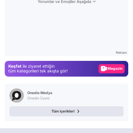
Yorumlar ve Emojiler Aşağıda
Video
Test
Reklam
Gündem
Keşfet
ile ziyaret ettiğin
Magazin
tüm kategorileri tek akışta gör!
Video
Test
Onedio Medya
Onedio Üyesi
Tüm içerikleri