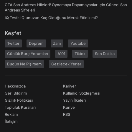
GTA San Andreas Hileleri! Oynamaya Doyamayanlar İçin Güncel San
Andreas Şifreleri
IQ Testi: IQ'unuzun Kaç Olduğunu Merak Ettiniz mi?
Keşfet
Twitter
Deprem
Zam
Youtube
Günlük Burç Yorumları
A101
Tiktok
Son Dakika
Bugün Ne Pişirsem
Gezilecek Yerler
Hakkımızda
Kariyer
Geri Bildirim
Kullanıcı Sözleşmesi
Gizlilik Politikası
Yayın İlkeleri
Topluluk Kuralları
Künye
Reklam
RSS
İletişim