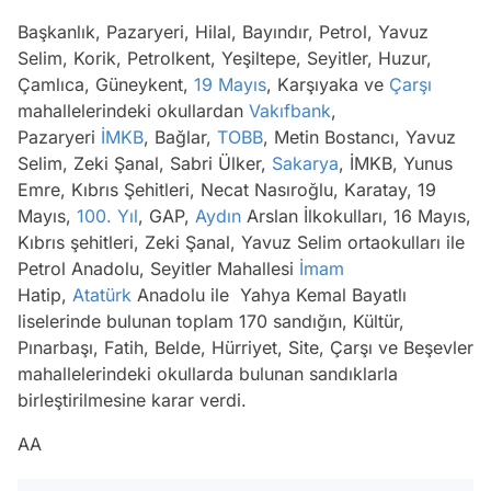
Başkanlık, Pazaryeri, Hilal, Bayındır, Petrol, Yavuz
Selim, Korik, Petrolkent, Yeşiltepe, Seyitler, Huzur,
Çamlıca, Güneykent,
19 Mayıs
, Karşıyaka ve
Çarşı
mahallelerindeki okullardan
Vakıfbank
,
Pazaryeri
İMKB
, Bağlar,
TOBB
, Metin Bostancı, Yavuz
Selim, Zeki Şanal, Sabri Ülker,
Sakarya
, İMKB, Yunus
Emre, Kıbrıs Şehitleri, Necat Nasıroğlu, Karatay, 19
Mayıs,
100. Yıl
, GAP,
Aydın
Arslan İlkokulları, 16 Mayıs,
Kıbrıs şehitleri, Zeki Şanal, Yavuz Selim ortaokulları ile
Petrol Anadolu, Seyitler Mahallesi
İmam
Hatip,
Atatürk
Anadolu ile Yahya Kemal Bayatlı
liselerinde bulunan toplam 170 sandığın, Kültür,
Pınarbaşı, Fatih, Belde, Hürriyet, Site, Çarşı ve Beşevler
mahallelerindeki okullarda bulunan sandıklarla
birleştirilmesine karar verdi.
AA