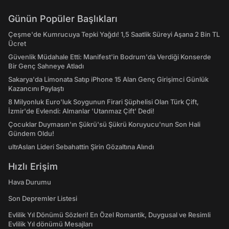
Günün Popüler Başlıkları
Çeşme'de Kumrucuya Tepki Yağdı! 1,5 Saatlik Süreyi Aşana 2 Bin TL
Ücret
Güvenlik Müdahale Etti: Manifest'in Bodrum'da Verdiği Konserde
Bir Genç Sahneye Atladı
Sakarya'da Limonata Satıp iPhone 15 Alan Genç Girişimci Günlük
Kazancını Paylaştı
8 Milyonluk Euro'luk Soygunun Firari Şüphelisi Olan Türk Çift,
İzmir'de Evlendi: Almanlar 'Utanmaz Çift' Dedi!
Çocuklar Duymasın'ın Şükrü'sü Şükrü Koruyucu'nun Son Hali
Gündem Oldu!
ultrAslan Lideri Sebahattin Şirin Gözaltına Alındı
Hızlı Erişim
Hava Durumu
Son Depremler Listesi
Evlilik Yıl Dönümü Sözleri! En Özel Romantik, Duygusal ve Resimli
Evlilik Yıl dönümü Mesajları