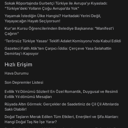
Sokak Röportajında Gurbetçi Türkiye ile Avrupa'yı Kıyasladı:
"Türkiye’deki Yolların Çoğu Avrupa’da Yok"
Yaşamak İstediğin Ülke Hangisi? Haritadaki Yerini Değil,
Yaşayacağın Hayatı Seçiyorsun!
Kur'an Kursu Öğrencilerinden Belediye Başkanına: "Manifest’i
Çağırın"
‘Terörsüz Türkiye Yasası’ Teklifi Adalet Komisyonu'nda Kabul Edildi
Gazeteci Fatih Atik'ten Çarpıcı İddia: Çerçeve Yasa Selahattin
Demirtaş'ı Kapsıyor
Hızlı Erişim
Hava Durumu
Son Depremler Listesi
Evlilik Yıl Dönümü Sözleri! En Özel Romantik, Duygusal ve Resimli
Evlilik Yıl dönümü Mesajları
Rüyada Altın Görmek: Gerçekler de Saadetiniz de Çil Çil Altınlarda
Saklı Olabilir!
Doğal Taşların Merak Edilen Tüm Etkileri, Enerjileri ve Şifa Alanları:
Hangi Doğal Taş Ne İşe Yarar?