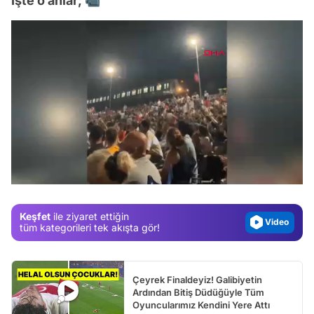
İşte o anlar; 📹
Video
Test
Gündem
/
Magazin
Video
Keşfet
ile ziyaret ettiğin
Test
tüm kategorileri tek akışta gör!
Çeyrek Finaldeyiz! Galibiyetin
Ardından Bitiş Düdüğüyle Tüm
Oyuncularımız Kendini Yere Attı