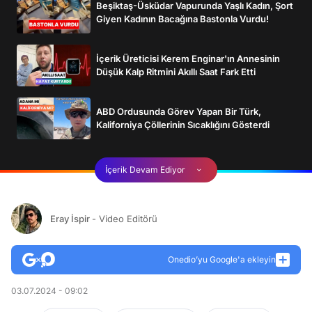
Beşiktaş-Üsküdar Vapurunda Yaşlı Kadın, Şort
Giyen Kadının Bacağına Bastonla Vurdu!
İçerik Üreticisi Kerem Enginar'ın Annesinin
Düşük Kalp Ritmini Akıllı Saat Fark Etti
ABD Ordusunda Görev Yapan Bir Türk,
Kaliforniya Çöllerinin Sıcaklığını Gösterdi
İçerik Devam Ediyor
Eray İspir
- Video Editörü
Onedio’yu Google'a ekleyin
03.07.2024 - 09:02