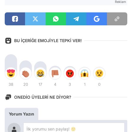
Reklam
BU İÇERİĞE EMOJİYLE TEPKİ VER!
38
20
17
4
3
1
0
ONEDİO ÜYELERİ NE DİYOR?
Yorum Yazın