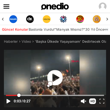
Güncel Konular
Bastonla Vurdu!
"Manyak Mısınız?"
30 Yıl Önce👀
Haberler
Video
'Başka Ülkede Yaşayamam' Dedirtecek Olay! 
0:03
/
0:27