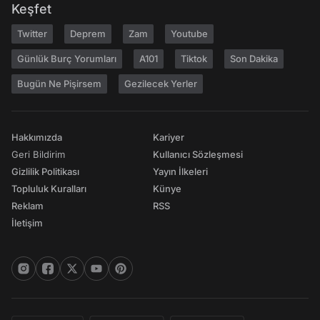
Keşfet
Twitter
Deprem
Zam
Youtube
Günlük Burç Yorumları
A101
Tiktok
Son Dakika
Bugün Ne Pişirsem
Gezilecek Yerler
Hakkımızda
Kariyer
Geri Bildirim
Kullanıcı Sözleşmesi
Gizlilik Politikası
Yayın İlkeleri
Topluluk Kuralları
Künye
Reklam
RSS
İletişim