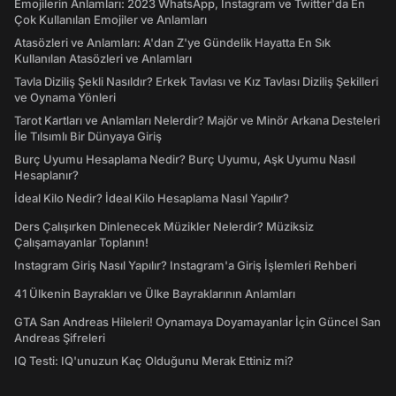
Emojilerin Anlamları: 2023 WhatsApp, Instagram ve Twitter'da En
Çok Kullanılan Emojiler ve Anlamları
Atasözleri ve Anlamları: A'dan Z'ye Gündelik Hayatta En Sık
Kullanılan Atasözleri ve Anlamları
Tavla Diziliş Şekli Nasıldır? Erkek Tavlası ve Kız Tavlası Diziliş Şekilleri
ve Oynama Yönleri
Tarot Kartları ve Anlamları Nelerdir? Majör ve Minör Arkana Desteleri
İle Tılsımlı Bir Dünyaya Giriş
Burç Uyumu Hesaplama Nedir? Burç Uyumu, Aşk Uyumu Nasıl
Hesaplanır?
İdeal Kilo Nedir? İdeal Kilo Hesaplama Nasıl Yapılır?
Ders Çalışırken Dinlenecek Müzikler Nelerdir? Müziksiz
Çalışamayanlar Toplanın!
Instagram Giriş Nasıl Yapılır? Instagram'a Giriş İşlemleri Rehberi
41 Ülkenin Bayrakları ve Ülke Bayraklarının Anlamları
GTA San Andreas Hileleri! Oynamaya Doyamayanlar İçin Güncel San
Andreas Şifreleri
IQ Testi: IQ'unuzun Kaç Olduğunu Merak Ettiniz mi?