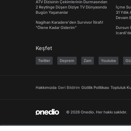
ATV Dizisinin Çekimlerinin Durmasından
2 Reytinge Düşen Diziye TV Dünyasında
İçme Suy
Bugün Yaşananlar
31 Yıllık
Devam E
Nagihan Karadere'den Survivor İtirafı!
"Ölene Kadar Giderim"
Dursun 
Icardi'd
Keşfet
Twitter
Deprem
Zam
Youtube
Gü
Hakkımızda
Geri Bildirim
Gizlilik Politikası
Topluluk Kur
© 2026 Onedio. Her hakkı saklıdır.