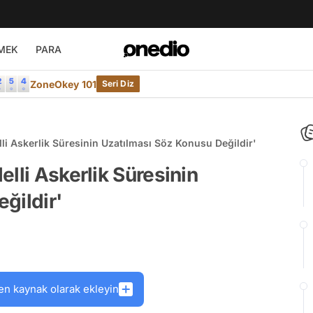
MEK
PARA
ZoneOkey 101
Seri Diz
li Askerlik Süresinin Uzatılması Söz Konusu Değildir'
lli Askerlik Süresinin
ğildir'
en kaynak olarak ekleyin