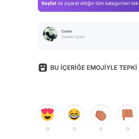
Keşfet
ile ziyaret ettiğin
tüm kategorileri tek
Caner
Onedio Üyesi
BU İÇERİĞE EMOJİYLE TEPKİ
0
0
0
0