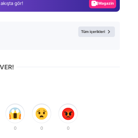
 akışta gör!
Magazin
Video
Test
Tüm içerikleri
 VER!
0
0
0