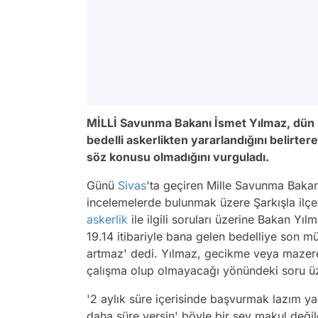
MİLLİ Savunma Bakanı İsmet Yılmaz, dün s
bedelli askerlikten yararlandığını belirter
söz konusu olmadığını vurguladı.
Günü
Sivas
'ta geçiren Mille Savunma Bakan
incelemelerde bulunmak üzere Şarkışla ilçe
askerlik
ile ilgili soruları üzerine Bakan Y
19.14 itibariyle bana gelen bedelliye son 
artmaz' dedi. Yılmaz, gecikme veya mazeret
çalışma olup olmayacağı yönündeki soru üz
'2 aylık süre içerisinde başvurmak lazım y
daha süre versin' böyle bir şey makul değil