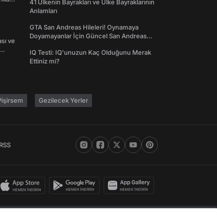
41 Ülkenin Bayrakları ve Ülke Bayraklarının
Anlamları
GTA San Andreas Hileleri! Oynamaya
Doyamayanlar İçin Güncel San Andreas
ası ve
Şifreleri
IQ Testi: IQ'unuzun Kaç Olduğunu Merak
Ettiniz mi?
işirsem
Gezilecek Yerler
RSS