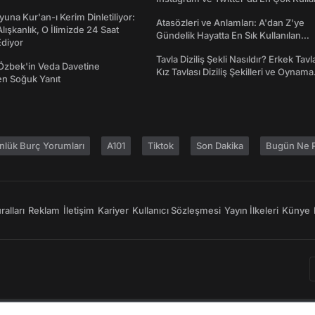
Emojiler ve Anlamları
una Kur'an-ı Kerim Dinletiliyor:
Atasözleri ve Anlamları: A'dan Z'ye
 Alışkanlık, O İlimizde 24 Saat
Gündelik Hayatta En Sık Kullanılan
diyor
Atasözleri ve Anlamları
Tavla Diziliş Şekli Nasıldır? Erkek Tavl
Özbek'in Veda Davetine
Kız Tavlası Diziliş Şekilleri ve Oynama
en Soğuk Yanıt
Yönleri
nlük Burç Yorumları
A101
Tiktok
Son Dakika
Bugün Ne P
alları
Reklam
İletişim
Kariyer
Kullanıcı Sözleşmesi
Yayın İlkeleri
Künye