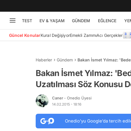
TEST
EV & YAŞAM
GÜNDEM
EĞLENCE
YE
Güncel Konular
Kural Değişiyor
Emekli Zammı
Acı Gerçekler
Haberler
Gündem
Bakan İsmet Yılmaz: 'Bedel
Bakan İsmet Yılmaz: 'Bede
Uzatılması Söz Konusu De
Caner
- Onedio Üyesi
14.02.2015 - 18:16
Onedio’yu Google’da tercih edil