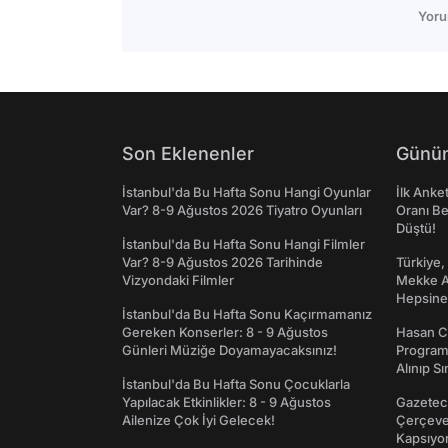
Yoru
Son Eklenenler
Günün
İstanbul'da Bu Hafta Sonu Hangi Oyunlar
İlk Anke
Var? 8-9 Ağustos 2026 Tiyatro Oyunları
Oranı Be
Düştü!
İstanbul'da Bu Hafta Sonu Hangi Filmler
Var? 8-9 Ağustos 2026 Tarihinde
Türkiye,
Vizyondaki Filmler
Mekke An
Hepsine 
İstanbul'da Bu Hafta Sonu Kaçırmamanız
Gereken Konserler: 8 - 9 Ağustos
Hasan C
Günleri Müziğe Doyamayacaksınız!
Programı
Alınıp Sı
İstanbul'da Bu Hafta Sonu Çocuklarla
Yapılacak Etkinlikler: 8 - 9 Ağustos
Gazeteci
Ailenize Çok İyi Gelecek!
Çerçeve 
Kapsıyo