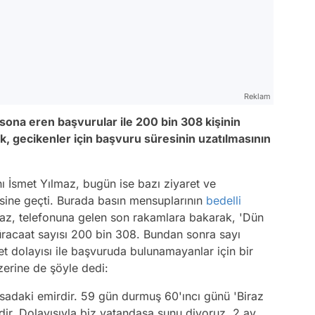
Reklam
ona eren başvurular ile 200 bin 308 kişinin
ek, gecikenler için başvuru süresinin uzatılmasının
ı İsmet Yılmaz, bugün ise bazı ziyaret ve
sine geçti. Burada basın mensuplarının
bedelli
ılmaz, telefonuna gelen son rakamlara bakarak, 'Dün
müracaat sayısı 200 bin 308. Bundan sonra sayı
 dolayısı ile başvuruda bulunamayanlar için bir
erine de şöyle dedi:
asadaki emirdir. 59 gün durmuş 60'ıncı günü 'Biraz
dir. Dolayısıyla biz vatandaşa şunu diyoruz, 2 ay