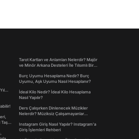
Tarot Kartları ve Anlamları Nelerdir? Majör
ve Minör Arkana Desteleri İle Tılsımlı Bir
Dünyaya Giriş
Burç Uyumu Hesaplama Nedir? Burç
Uyumu, Aşk Uyumu Nasıl Hesaplanır?
Yıl
İdeal Kilo Nedir? İdeal Kilo Hesaplama
Nasıl Yapılır?
abilir!
Ders Çalışırken Dinlenecek Müzikler
Nelerdir? Müziksiz Çalışamayanlar
eri,
Toplanın!
l Taş
Instagram Giriş Nasıl Yapılır? Instagram'a
Giriş İşlemleri Rehberi
,
nılan