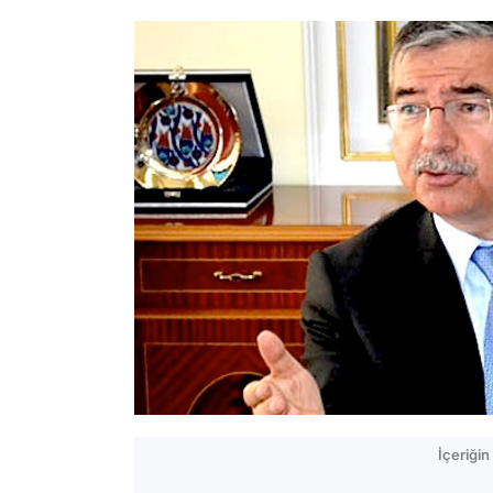
İçeriği