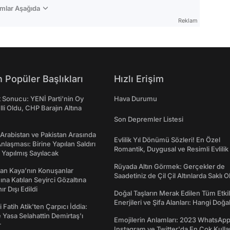
mlar Aşağıda
Reklam
 Popüler Başlıkları
Hızlı Erişim
t Sonucu: YENİ Parti'nin Oy
Hava Durumu
lli Oldu, CHP Barajın Altına
Son Depremler Listesi
 Arabistan ve Pakistan Arasında
Evlilik Yıl Dönümü Sözleri! En Özel
laşması: Birine Yapılan Saldırı
Romantik, Duygusal ve Resimli Evlilik 
Yapılmış Sayılacak
dönümü Mesajları
Rüyada Altın Görmek: Gerçekler de
an Kaya’nın Konuşanlar
Saadetiniz de Çil Çil Altınlarda Saklı Ol
na Katılan Seyirci Gözaltına
nır Dışı Edildi
Doğal Taşların Merak Edilen Tüm Etkil
Enerjileri ve Şifa Alanları: Hangi Doğa
 Fatih Atik'ten Çarpıcı İddia:
Ne İşe Yarar?
Yasa Selahattin Demirtaş'ı
Emojilerin Anlamları: 2023 WhatsApp
r
Instagram ve Twitter'da En Çok Kulla