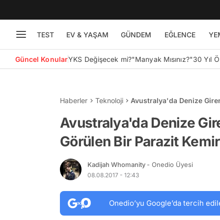
TEST
EV & YAŞAM
GÜNDEM
EĞLENCE
YE
Güncel Konular
YKS Değişecek mi?
"Manyak Mısınız?"
30 Yıl 
Haberler
Teknoloji
Avustralya'da Denize Gire
Olabilir!
Avustralya'da Denize Gir
Görülen Bir Parazit Kemir
Kadijah Whomanity
- Onedio Üyesi
08.08.2017 - 12:43
Onedio’yu Google’da tercih edil