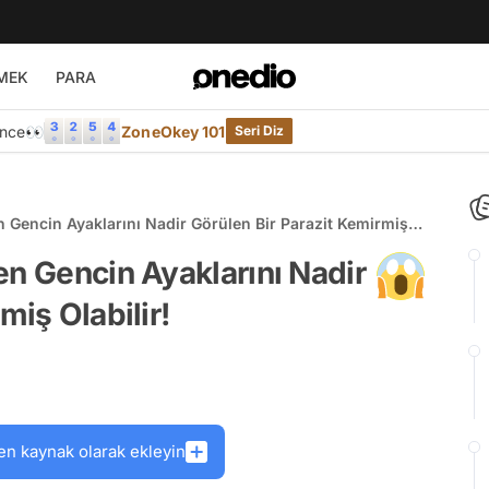
MEK
PARA
Önce👀
ZoneOkey 101
Seri Diz
n Gencin Ayaklarını Nadir Görülen Bir Parazit Kemirmiş
en Gencin Ayaklarını Nadir
miş Olabilir!
en kaynak olarak ekleyin