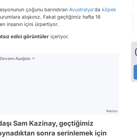
lasyonunun çoğunu barındıran
Avustralya
'da
köpek
rumlara alışkınız. Fakat geçtiğimiz hafta 16
n insanın içini ürpertiyor.
tsız edici görüntüler
içeriyor.
n Devamı Aşağıda
Reklam
daşı Sam Kazinay, geçtiğimiz
oynadıktan sonra serinlemek için