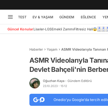
TEST
EV & YAŞAM
GÜNDEM
EĞLENCE
YE
Güncel Konular
Liseler-LGS
Emekli Zammı
Filtresiz Hali😱
Haberler
Yaşam
ASMR Videolarıyla Tanınan 
ASMR Videolarıyla Tanı
Devlet Bahçeli'nin Berber
Oğuzhan Kaya
- Gündem Editörü
23.10.2023 - 15:12
Onedio’yu Google’da tercih edil