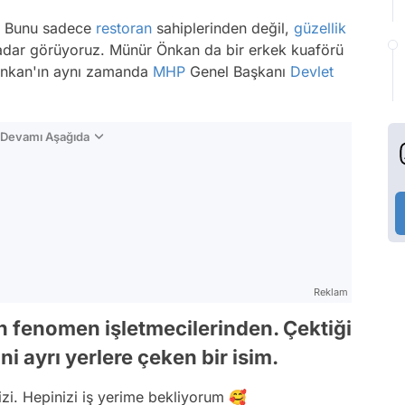
t. Bunu sadece
restoran
sahiplerinden değil,
güzellik
kadar görüyoruz. Münür Önkan da bir erkek kuaförü
Önkan'ın aynı zamanda
MHP
Genel Başkanı
Devlet
n Devamı Aşağıda
Reklam
fenomen işletmecilerinden. Çektiği
ni ayrı yerlere çeken bir isim.
izi. Hepinizi iş yerime bekliyorum 🥰