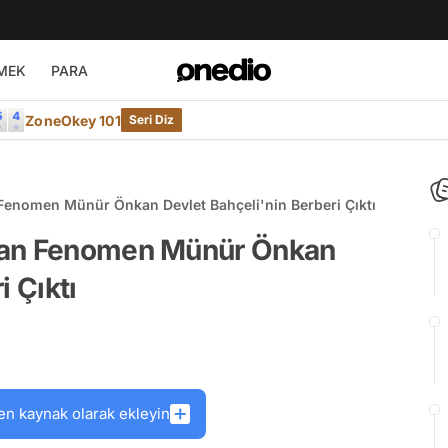
MEK
PARA
ZoneOkey 101
Seri Diz
Fenomen Münür Önkan Devlet Bahçeli'nin Berberi Çıktı
nan Fenomen Münür Önkan
i Çıktı
en kaynak olarak ekleyin