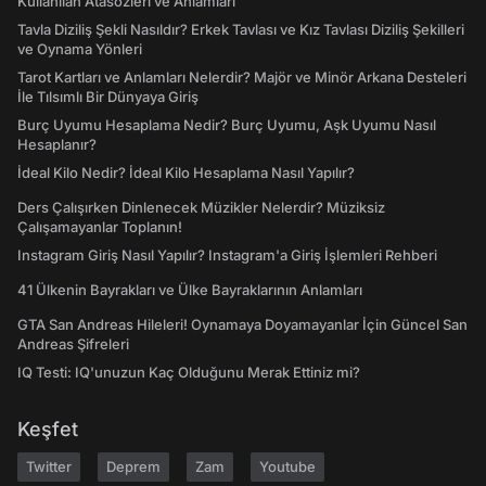
Kullanılan Atasözleri ve Anlamları
Tavla Diziliş Şekli Nasıldır? Erkek Tavlası ve Kız Tavlası Diziliş Şekilleri
ve Oynama Yönleri
Tarot Kartları ve Anlamları Nelerdir? Majör ve Minör Arkana Desteleri
İle Tılsımlı Bir Dünyaya Giriş
Burç Uyumu Hesaplama Nedir? Burç Uyumu, Aşk Uyumu Nasıl
Hesaplanır?
İdeal Kilo Nedir? İdeal Kilo Hesaplama Nasıl Yapılır?
Ders Çalışırken Dinlenecek Müzikler Nelerdir? Müziksiz
Çalışamayanlar Toplanın!
Instagram Giriş Nasıl Yapılır? Instagram'a Giriş İşlemleri Rehberi
41 Ülkenin Bayrakları ve Ülke Bayraklarının Anlamları
GTA San Andreas Hileleri! Oynamaya Doyamayanlar İçin Güncel San
Andreas Şifreleri
IQ Testi: IQ'unuzun Kaç Olduğunu Merak Ettiniz mi?
Keşfet
Twitter
Deprem
Zam
Youtube