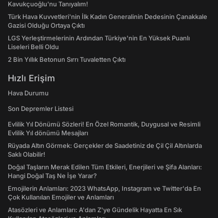
Kavukçuoğlu'nu Tanıyalım!
Türk Hava Kuvvetleri'nin İlk Kadın Generalinin Dedesinin Çanakkale
Gazisi Olduğu Ortaya Çıktı
LGS Yerleştirmelerinin Ardından Türkiye'nin En Yüksek Puanlı
Liseleri Belli Oldu
2 Bin Yıllık Betonun Sırrı Tuvaletten Çıktı
Hızlı Erişim
Hava Durumu
Son Depremler Listesi
Evlilik Yıl Dönümü Sözleri! En Özel Romantik, Duygusal ve Resimli
Evlilik Yıl dönümü Mesajları
Rüyada Altın Görmek: Gerçekler de Saadetiniz de Çil Çil Altınlarda
Saklı Olabilir!
Doğal Taşların Merak Edilen Tüm Etkileri, Enerjileri ve Şifa Alanları:
Hangi Doğal Taş Ne İşe Yarar?
Emojilerin Anlamları: 2023 WhatsApp, Instagram ve Twitter'da En
Çok Kullanılan Emojiler ve Anlamları
Atasözleri ve Anlamları: A'dan Z'ye Gündelik Hayatta En Sık