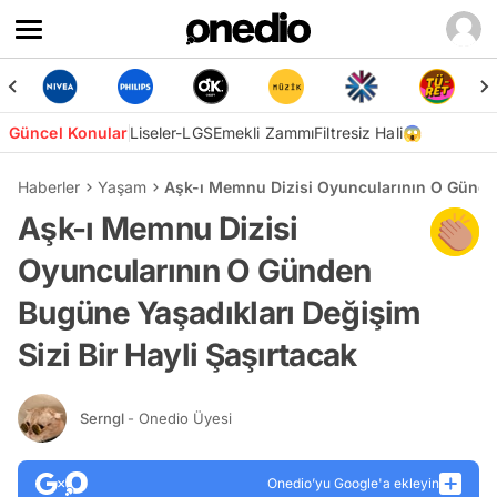
Güncel Konular
Liseler-LGS
Emekli Zammı
Filtresiz Hali😱
Haberler
Yaşam
Aşk-ı Memnu Dizisi Oyuncularının O Günden
Aşk-ı Memnu Dizisi
Oyuncularının O Günden
Bugüne Yaşadıkları Değişim
Sizi Bir Hayli Şaşırtacak
Serngl
- Onedio Üyesi
Onedio’yu Google'a ekleyin