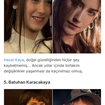
Hazal Kaya
, doğal güzelliğinden hiçbir şey
kaybetmemiş... Ancak yıllar içinde birtakım
değişiklikler yaşanması da kaçınılmaz olmuş.
5. Batuhan Karacakaya