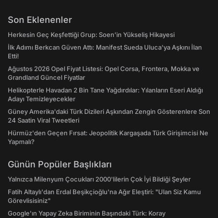
Son Eklenenler
Herkesin Geç Keşfettiği Grup: Soen'in Yükseliş Hikayesi
İlk Adımı Berkcan Güven Attı: Manifest Sueda Uluca'ya Aşkını İlan
Etti!
Ağustos 2026 Opel Fiyat Listesi: Opel Corsa, Frontera, Mokka ve
Grandland Güncel Fiyatlar
Helikopterle Havadan 2 Bin Tane Yağdırdılar: Yılanların Eseri Aldığı
Adayı Temizleyecekler
Güney Amerika'daki Türk Dizileri Aşkından Zengin Gösterenlere Son
24 Saatin Viral Tweetleri
Hürmüz'den Geçen Fırsat: Jeopolitik Kargaşada Türk Girişimcisi Ne
Yapmalı?
Günün Popüler Başlıkları
Yalnızca Milenyum Çocukları 2000'lilerin Çok İyi Bildiği Şeyler
Fatih Altaylı'dan Erdal Beşikçioğlu'na Ağır Eleştiri: "Ulan Siz Kamu
Görevlisisiniz"
Google'ın Yapay Zeka Biriminin Başındaki Türk: Koray