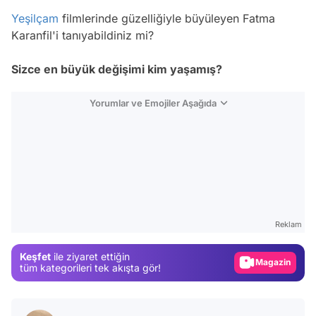
Yeşilçam
filmlerinde güzelliğiyle büyüleyen Fatma
Karanfil'i tanıyabildiniz mi?
Sizce en büyük değişimi kim yaşamış?
Yorumlar ve Emojiler Aşağıda
Video
Test
Gündem
Reklam
Magazin
Keşfet
ile ziyaret ettiğin
Video
tüm kategorileri tek akışta gör!
Test