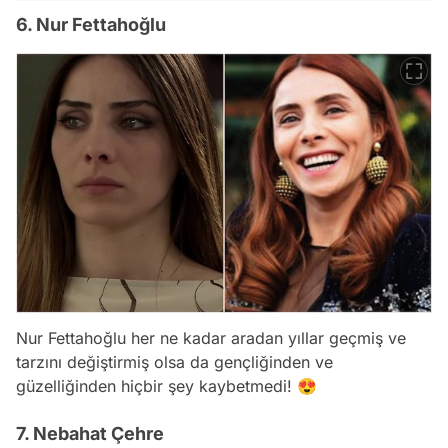
6. Nur Fettahoğlu
Nur Fettahoğlu her ne kadar aradan yıllar geçmiş ve
tarzını değiştirmiş olsa da gençliğinden ve
güzelliğinden hiçbir şey kaybetmedi! 😍
7. Nebahat Çehre