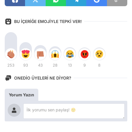
BU İÇERİĞE EMOJİYLE TEPKİ VER!
253
93
43
28
13
9
8
ONEDİO ÜYELERİ NE DİYOR?
Yorum Yazın