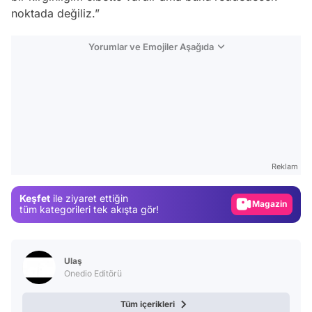
noktada değiliz.”
Yorumlar ve Emojiler Aşağıda
Video
Test
Reklam
Gündem
Keşfet
ile ziyaret ettiğin
Magazin
tüm kategorileri tek akışta gör!
Video
Test
Ulaş
Onedio Editörü
Tüm içerikleri