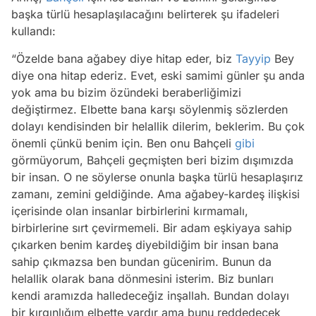
başka türlü hesaplaşılacağını belirterek şu ifadeleri
kullandı:
“Özelde bana ağabey diye hitap eder, biz
Tayyip
Bey
diye ona hitap ederiz. Evet, eski samimi günler şu anda
yok ama bu bizim özündeki beraberliğimizi
değiştirmez. Elbette bana karşı söylenmiş sözlerden
dolayı kendisinden bir helallik dilerim, beklerim. Bu çok
önemli çünkü benim için. Ben onu Bahçeli
gibi
görmüyorum, Bahçeli geçmişten beri bizim dışımızda
bir insan. O ne söylerse onunla başka türlü hesaplaşırız
zamanı, zemini geldiğinde. Ama ağabey-kardeş ilişkisi
içerisinde olan insanlar birbirlerini kırmamalı,
birbirlerine sırt çevirmemeli. Bir adam eşkiyaya sahip
çıkarken benim kardeş diyebildiğim bir insan bana
sahip çıkmazsa ben bundan gücenirim. Bunun da
helallik olarak bana dönmesini isterim. Biz bunları
kendi aramızda halledeceğiz inşallah. Bundan dolayı
bir kırgınlığım elbette vardır ama bunu reddedecek