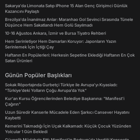
Sakarya'da Limonata Satıp iPhone 15 Alan Genç Girişimci Günlük
Kazancını Paylaştı
Brezilya'da İnanılmaz Anlar: Maranhao Gol Sevinci Sırasında Tünele
Düşünce Hem Sakatlandı Hem Golü Sayılmadı
10-16 Ağustos Ankara, İzmir ve Bursa Tiyatro Rehberi
Hem Serinletiyor Hem Damarları Koruyor: Japonların Yazın
Serinlemek İçin İçtiği Çay
Haftanın En Popülerleri: Herkesin Sepetine Eklediği Haftanın En Çok
Satan Ürünleri
Günün Popüler Başlıkları
Sokak Röportajında Gurbetçi Türkiye ile Avrupa'yı Kıyasladı:
"Türkiye’deki Yolların Çoğu Avrupa’da Yok"
Kur'an Kursu Öğrencilerinden Belediye Başkanına: "Manifest’i
Çağırın"
Uzun Süredir Kanserle Mücadele Eden Şarkıcı Cansever Hayatını
Kaybetti
Kemerini Takmadığı İçin Uçak Kalkamadı: Küçük Çocuk Yüzünden
Yolcular 1 Gün Bekledi
Güvenlik Müdahale Etti: Manifest'in Bodrum'da Verdiği Konserde