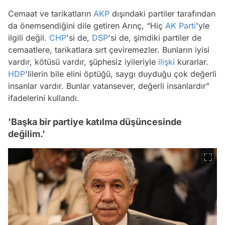
Cemaat ve tarikatların
AKP
dışındaki partiler tarafından
da önemsendiğini dile getiren Arınç, “Hiç
AK Parti
'yle
ilgili değil.
CHP
'si de,
DSP
'si de, şimdiki partiler de
cemaatlere, tarikatlara sırt çeviremezler. Bunların iyisi
vardır, kötüsü vardır, şüphesiz iyileriyle
ilişki
kurarlar.
HDP
'lilerin bile elini öptüğü, saygı duyduğu çok değerli
insanlar vardır. Bunlar vatansever, değerli insanlardır”
ifadelerini kullandı.
'Başka bir partiye katılma düşüncesinde
değilim.'