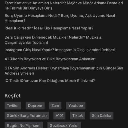
Tarot Kartları ve Anlamları Nelerdir? Majör ve Minör Arkana Desteleri
İle Tılsımlı Bir Dünyaya Giriş
Burç Uyumu Hesaplama Nedir? Burç Uyumu, Aşk Uyumu Nasıl
Hesaplanır?
İdeal Kilo Nedir? İdeal Kilo Hesaplama Nasıl Yapılır?
Ders Çalışırken Dinlenecek Müzikler Nelerdir? Müziksiz
Çalışamayanlar Toplanın!
Instagram Giriş Nasıl Yapılır? Instagram'a Giriş İşlemleri Rehberi
41 Ülkenin Bayrakları ve Ülke Bayraklarının Anlamları
GTA San Andreas Hileleri! Oynamaya Doyamayanlar İçin Güncel San
Andreas Şifreleri
IQ Testi: IQ'unuzun Kaç Olduğunu Merak Ettiniz mi?
Keşfet
Twitter
Deprem
Zam
Youtube
Günlük Burç Yorumları
A101
Tiktok
Son Dakika
Bugün Ne Pişirsem
Gezilecek Yerler