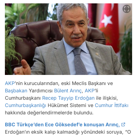
AKP
’nin kurucularından, eski Meclis Başkanı ve
Başbakan
Yardımcısı
Bülent Arınç
,
AKP
’li
Cumhurbaşkanı
Recep Tayyip Erdoğan
ile ilişkisi,
Cumhurbaşkanlığı
Hükümet Sistemi ve
Cumhur İttifakı
hakkında değerlendirmelerde bulundu.
BBC Türkçe’den Ece Göksedef’e konuşan Arınç,
Erdoğan’ın eksik kalıp kalmadığı yönündeki soruya, “O