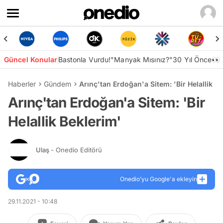
Güncel Konular
Bastonla Vurdu!
"Manyak Mısınız?"
30 Yıl Önce👀
Haberler
Gündem
Arınç'tan Erdoğan'a Sitem: 'Bir Helallik B
Arınç'tan Erdoğan'a Sitem: 'Bir
Helallik Beklerim'
Ulaş
- Onedio Editörü
Onedio’yu Google'a ekleyin
29.11.2021 - 10:48