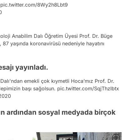
.
pic.twitter.com/8Wy2h8Lbt9
0
loji Anabilim Dalı Öğretim Üyesi Prof. Dr. Büge
z, 87 yaşında koronavirüsü nedeniyle hayatını
sajı yayınladı.
 Dalı'ndan emekli çok kıymetli Hoca’mız Prof. Dr.
Hepimizin başı sağolsun.
pic.twitter.com/SqjThzlbtx
 2020
ün ardından sosyal medyada birçok