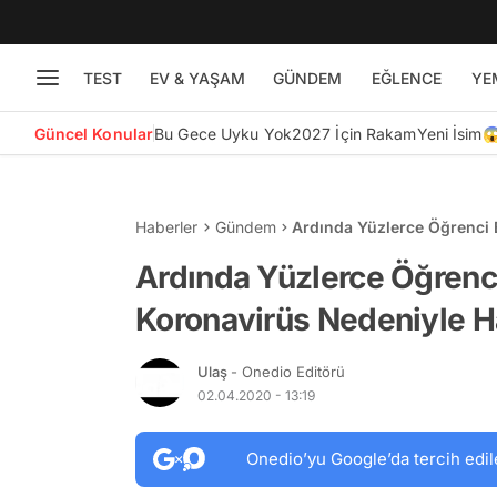
TEST
EV & YAŞAM
GÜNDEM
EĞLENCE
YE
Güncel Konular
Bu Gece Uyku Yok
2027 İçin Rakam
Yeni İsim
Haberler
Gündem
Ardında Yüzlerce Öğrenci B
Hayatını Kaybetti
Ardında Yüzlerce Öğrenci B
Koronavirüs Nedeniyle Ha
Ulaş
- Onedio Editörü
02.04.2020 - 13:19
Onedio’yu Google’da tercih edil