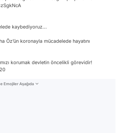
v3zSgkNcA
lede kaybediyoruz...
riha Öz’ün koronayla mücadelede hayatını
mızı korumak devletin öncelikli görevidir!
020
e Emojiler Aşağıda
Video
Test
Gündem