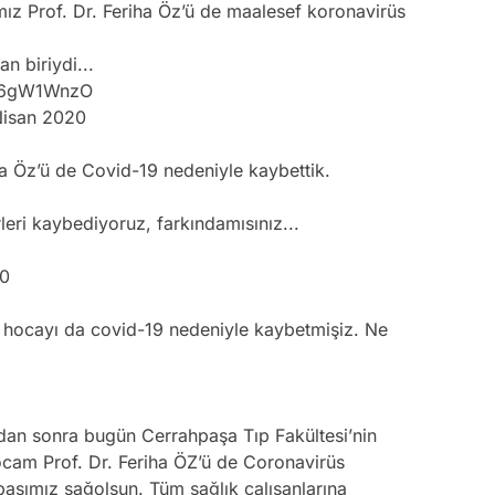
ız Prof. Dr. Feriha Öz’ü de maalesef koronavirüs
 biriydi...
9Y6gW1WnzO
Nisan 2020
ha Öz’ü de Covid-19 nedeniyle kaybettik.
eri kaybediyoruz, farkındamısınız...
20
Öz hocayı da covid-19 nedeniyle kaybetmişiz. Ne
dan sonra bugün Cerrahpaşa Tıp Fakültesi’nin
ocam Prof. Dr. Feriha ÖZ’ü de Coronavirüs
 başımız sağolsun. Tüm sağlık çalışanlarına