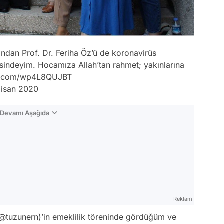
rından Prof. Dr. Feriha Öz’ü de koronavirüs
sindeyim. Hocamıza Allah’tan rahmet; yakınlarına
er.com/wp4L8QUJBT
Nisan 2020
n Devamı Aşağıda
Reklam
@tuzunern
)’in emeklilik töreninde gördüğüm ve