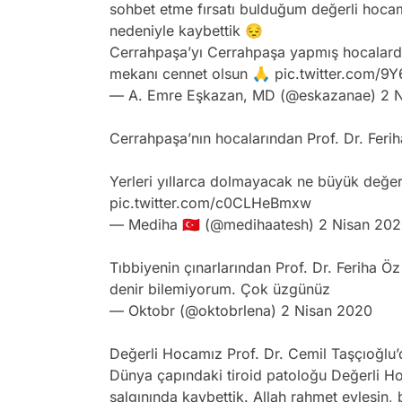
sohbet etme fırsatı bulduğum değerli hocam
nedeniyle kaybettik 😔
Cerrahpaşa’yı Cerrahpaşa yapmış hocalardan
mekanı cennet olsun 🙏
pic.twitter.com/
— A. Emre Eşkazan, MD (@eskazanae)
2 
Cerrahpaşa’nın hocalarından Prof. Dr. Feri
Yerleri yıllarca dolmayacak ne büyük değerl
pic.twitter.com/c0CLHeBmxw
— Mediha 🇹🇷 (@medihaatesh)
2 Nisan 20
Tıbbiyenin çınarlarından Prof. Dr. Feriha 
denir bilemiyorum. Çok üzgünüz
— Oktobr (@oktobrlena)
2 Nisan 2020
Değerli Hocamız Prof. Dr. Cemil Taşçıoğlu’
Dünya çapındaki tiroid patoloğu Değerli H
salgınında kaybettik. Allah rahmet eylesin,