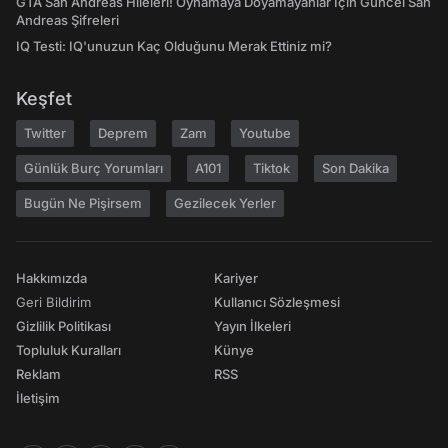
GTA San Andreas Hileleri! Oynamaya Doyamayanlar İçin Güncel San
Andreas Şifreleri
IQ Testi: IQ'unuzun Kaç Olduğunu Merak Ettiniz mi?
Keşfet
Twitter
Deprem
Zam
Youtube
Günlük Burç Yorumları
A101
Tiktok
Son Dakika
Bugün Ne Pişirsem
Gezilecek Yerler
Hakkımızda
Kariyer
Geri Bildirim
Kullanıcı Sözleşmesi
Gizlilik Politikası
Yayın İlkeleri
Topluluk Kuralları
Künye
Reklam
RSS
İletişim