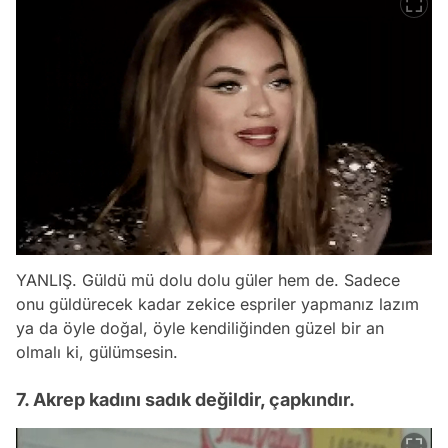
YANLIŞ. Güldü mü dolu dolu güler hem de. Sadece
onu güldürecek kadar zekice espriler yapmanız lazım
ya da öyle doğal, öyle kendiliğinden güzel bir an
olmalı ki, gülümsesin.
7. Akrep kadını sadık değildir, çapkındır.