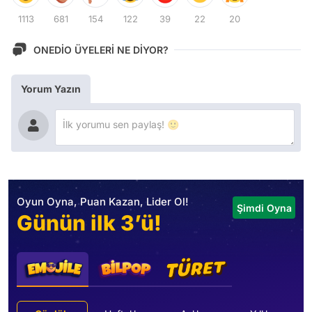
1113
681
154
122
39
22
20
ONEDİO ÜYELERİ NE DİYOR?
Yorum Yazın
Oyun Oyna, Puan Kazan, Lider Ol!
Şimdi Oyna
Günün ilk 3’ü!