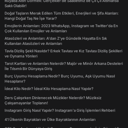
Rüyada Altın Görmek: Gerçekler de Saadetiniz de Çil Çil Altınlarda
Saklı Olabilir!
Doğal Taşların Merak Edilen Tüm Etkileri, Enerjileri ve Şifa Alanları:
Hangi Doğal Taş Ne İşe Yarar?
Emojilerin Anlamları: 2023 WhatsApp, Instagram ve Twitter'da En
Çok Kullanılan Emojiler ve Anlamları
Atasözleri ve Anlamları: A'dan Z'ye Gündelik Hayatta En Sık
Kullanılan Atasözleri ve Anlamları
Tavla Diziliş Şekli Nasıldır? Erkek Tavlası ve Kız Tavlası Diziliş Şekilleri
ve Oynama Yönleri
Tarot Kartları ve Anlamları Nelerdir? Majör ve Minör Arkana Desteleri
İle Tılsımlı Bir Dünyaya Giriş
Burç Uyumu Hesaplama Nedir? Burç Uyumu, Aşk Uyumu Nasıl
Hesaplanır?
İdeal Kilo Nedir? İdeal Kilo Hesaplama Nasıl Yapılır?
Ders Çalışırken Dinlenecek Müzikler Nelerdir? Müziksiz
Çalışamayanlar Toplanın!
Instagram Giriş Nasıl Yapılır? Instagram'a Giriş İşlemleri Rehberi
41 Ülkenin Bayrakları ve Ülke Bayraklarının Anlamları