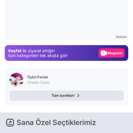
Video
Test
Gündem
Reklam
Magazin
Keşfet
ile ziyaret ettiğin
Video
tüm kategorileri tek akışta gör!
Test
Öykü Parlak
Onedio Üyesi
Tüm içerikleri
Sana Özel Seçtiklerimiz