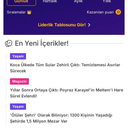
Günlük
Haftalık
Aylık
Yıllık
Sıralamalar 👑
Kazanılan puan
Liderlik Tablosunu Gör!
En Yeni İçerikler!
Yaşam
Koca Ülkede Tüm Sular Zehirli Çıktı: Temizlemesi Asırlar
Sürecek
Magazin
Yıllar Sonra Ortaya Çıktı: Poyraz Karayel'in Meltem'i Hare
Sürel Evlendi!
Yaşam
'Ölüler Şehri' Olarak Biliniyor: 1300 Kişinin Yaşadığı
Şehirde 1,5 Milyon Mezar Var