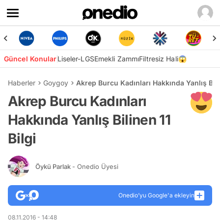
Güncel Konular
Liseler-LGS
Emekli Zammı
Filtresiz Hali😱
Haberler
Goygoy
Akrep Burcu Kadınları Hakkında Yanlış Bilin
Akrep Burcu Kadınları
Hakkında Yanlış Bilinen 11
Bilgi
Öykü Parlak
- Onedio Üyesi
Onedio’yu Google'a ekleyin
08.11.2016 - 14:48