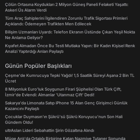
Çölün Ortasına Koydukları 2 Milyon Güneş Paneli Felaketi Yaşattı:
Askeri Üs Alarm Verdi
Tüm Araç Sahiplerini İlgilendiren Zorunlu Trafik Sigortası Primleri
Açıklandı: Ödemeyen Trafikten Men Edilecek
Bilişim Uzmanları Uyardı: Telefon Ekranın Üstünde Çıkan Yeşil Nokta
Ne Anlama Geliyor?
Kıyafet Almadan Önce Bu Testi Mutlaka Yapın: Bir Kadın Kişisel Renk
Analizi Yaptırdığı Anları Paylaştı
Günün Popüler Başlıkları
Çeşme'de Kumrucuya Tepki Yağdı! 1,5 Saatlik Süreyi Aşana 2 Bin TL
Ücret
8 Milyonluk Euro'luk Soygunun Firari Şüphelisi Olan Türk Çift,
İzmir'de Evlendi: Almanlar 'Utanmaz Çift' Dedi!
Sakarya'da Limonata Satıp iPhone 15 Alan Genç Girişimci Günlük
Kazancını Paylaştı
Çocuklar Duymasın'ın Şükrü'sü Şükrü Koruyucu'nun Son Hali
Gündem Oldu!
ultrAslan Lideri Sebahattin Şirin Gözaltına Alındı
Müge Anlı'da Ortalığı Birbirine Katan Nazmiye Tutaner Sonunda