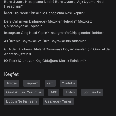
Burç Uyumu Hesaplama Nedir? Burç Uyumu, Aşk Uyumu Nasıl
Hesaplanır?
İdeal Kilo Nedir? İdeal Kilo Hesaplama Nasıl Yapılır?
Ders Çalışırken Dinlenecek Müzikler Nelerdir? Müziksiz
Çalışamayanlar Toplanın!
Instagram Giriş Nasıl Yapılır? Instagram'a Giriş İşlemleri Rehberi
41 Ülkenin Bayrakları ve Ülke Bayraklarının Anlamları
GTA San Andreas Hileleri! Oynamaya Doyamayanlar İçin Güncel San
Andreas Şifreleri
IQ Testi: IQ'unuzun Kaç Olduğunu Merak Ettiniz mi?
Keşfet
Twitter
Deprem
Zam
Youtube
Günlük Burç Yorumları
A101
Tiktok
Son Dakika
Bugün Ne Pişirsem
Gezilecek Yerler