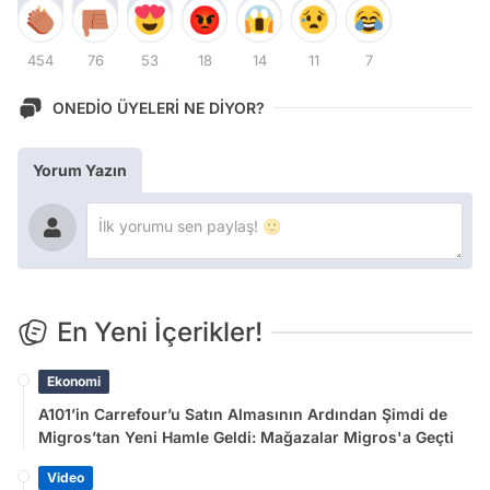
454
76
53
18
14
11
7
ONEDİO ÜYELERİ NE DİYOR?
Yorum Yazın
En Yeni İçerikler!
Ekonomi
A101’in Carrefour’u Satın Almasının Ardından Şimdi de
Migros’tan Yeni Hamle Geldi: Mağazalar Migros'a Geçti
Video