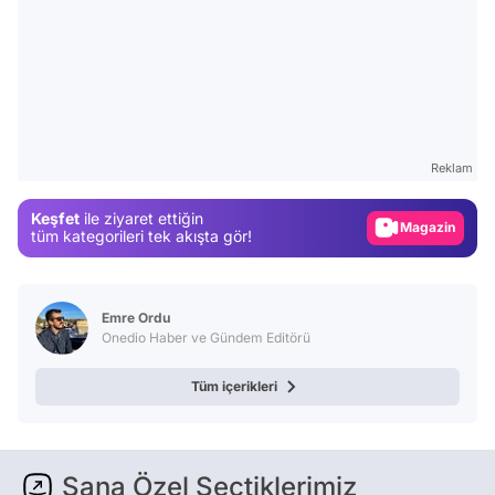
Video
Test
Gündem
Reklam
Magazin
Keşfet
ile ziyaret ettiğin
Video
tüm kategorileri tek akışta gör!
Test
Emre Ordu
Onedio Haber ve Gündem Editörü
Tüm içerikleri
Sana Özel Seçtiklerimiz