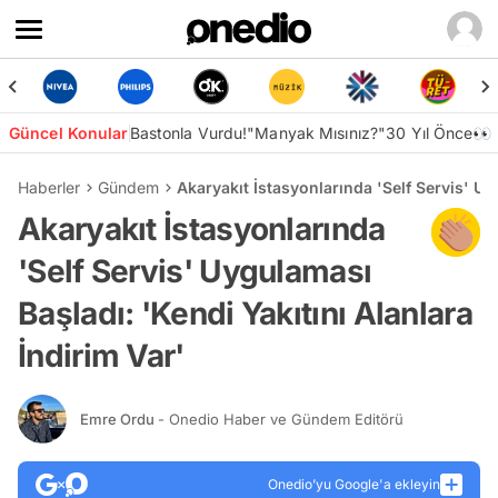
Güncel Konular
Bastonla Vurdu!
"Manyak Mısınız?"
30 Yıl Önce👀
Haberler
Gündem
Akaryakıt İstasyonlarında 'Self Servis' Uy
Akaryakıt İstasyonlarında
'Self Servis' Uygulaması
Başladı: 'Kendi Yakıtını Alanlara
İndirim Var'
Emre Ordu
- Onedio Haber ve Gündem Editörü
Onedio’yu Google'a ekleyin