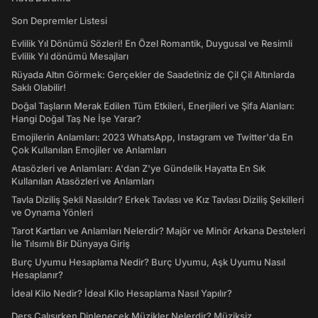
Son Depremler Listesi
Evlilik Yıl Dönümü Sözleri! En Özel Romantik, Duygusal ve Resimli
Evlilik Yıl dönümü Mesajları
Rüyada Altın Görmek: Gerçekler de Saadetiniz de Çil Çil Altınlarda
Saklı Olabilir!
Doğal Taşların Merak Edilen Tüm Etkileri, Enerjileri ve Şifa Alanları:
Hangi Doğal Taş Ne İşe Yarar?
Emojilerin Anlamları: 2023 WhatsApp, Instagram ve Twitter'da En
Çok Kullanılan Emojiler ve Anlamları
Atasözleri ve Anlamları: A'dan Z'ye Gündelik Hayatta En Sık
Kullanılan Atasözleri ve Anlamları
Tavla Diziliş Şekli Nasıldır? Erkek Tavlası ve Kız Tavlası Diziliş Şekilleri
ve Oynama Yönleri
Tarot Kartları ve Anlamları Nelerdir? Majör ve Minör Arkana Desteleri
İle Tılsımlı Bir Dünyaya Giriş
Burç Uyumu Hesaplama Nedir? Burç Uyumu, Aşk Uyumu Nasıl
Hesaplanır?
İdeal Kilo Nedir? İdeal Kilo Hesaplama Nasıl Yapılır?
Ders Çalışırken Dinlenecek Müzikler Nelerdir? Müziksiz