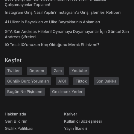
Çalışamayanlar Toplanın!
Instagram Giriş Nasıl Yapılır? Instagram'a Giriş İşlemleri Rehberi
41 Ülkenin Bayrakları ve Ülke Bayraklarının Anlamları
GTA San Andreas Hileleri! Oynamaya Doyamayanlar İçin Güncel San
Andreas Şifreleri
IQ Testi: IQ'unuzun Kaç Olduğunu Merak Ettiniz mi?
Keşfet
Twitter
Deprem
Zam
Youtube
Günlük Burç Yorumları
A101
Tiktok
Son Dakika
Bugün Ne Pişirsem
Gezilecek Yerler
Hakkımızda
Kariyer
Geri Bildirim
Kullanıcı Sözleşmesi
Gizlilik Politikası
Yayın İlkeleri