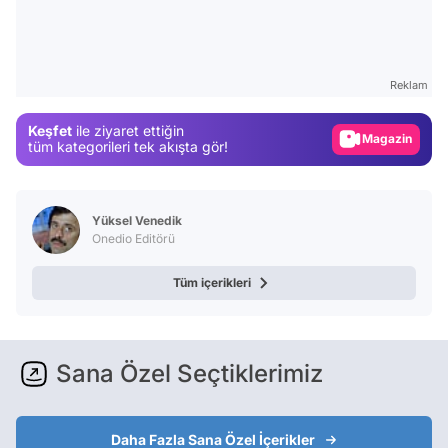
Video
Test
Reklam
Gündem
Keşfet
ile ziyaret ettiğin
Magazin
tüm kategorileri tek akışta gör!
Video
Test
Yüksel Venedik
Onedio Editörü
Tüm içerikleri
Sana Özel Seçtiklerimiz
Daha Fazla Sana Özel İçerikler