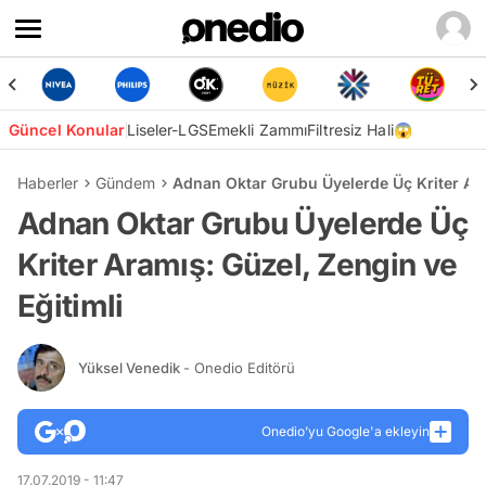
Güncel Konular
Liseler-LGS
Emekli Zammı
Filtresiz Hali😱
Haberler
Gündem
Adnan Oktar Grubu Üyelerde Üç Kriter Ara
Adnan Oktar Grubu Üyelerde Üç
Kriter Aramış: Güzel, Zengin ve
Eğitimli
Yüksel Venedik
- Onedio Editörü
Onedio’yu Google'a ekleyin
17.07.2019 - 11:47