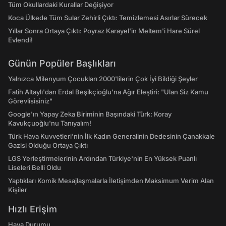
Tüm Okullardaki Kurallar Değişiyor
Koca Ülkede Tüm Sular Zehirli Çıktı: Temizlemesi Asırlar Sürecek
Yıllar Sonra Ortaya Çıktı: Poyraz Karayel'in Meltem'i Hare Sürel
Evlendi!
Günün Popüler Başlıkları
Yalnızca Milenyum Çocukları 2000'lilerin Çok İyi Bildiği Şeyler
Fatih Altaylı'dan Erdal Beşikçioğlu'na Ağır Eleştiri: "Ulan Siz Kamu
Görevlisisiniz"
Google'ın Yapay Zeka Biriminin Başındaki Türk: Koray
Kavukçuoğlu'nu Tanıyalım!
Türk Hava Kuvvetleri'nin İlk Kadın Generalinin Dedesinin Çanakkale
Gazisi Olduğu Ortaya Çıktı
LGS Yerleştirmelerinin Ardından Türkiye'nin En Yüksek Puanlı
Liseleri Belli Oldu
Yaptıkları Komik Mesajlaşmalarla İletişimden Maksimum Verim Alan
Kişiler
Hızlı Erişim
Hava Durumu