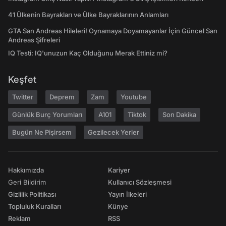
41 Ülkenin Bayrakları ve Ülke Bayraklarının Anlamları
GTA San Andreas Hileleri! Oynamaya Doyamayanlar İçin Güncel San
Andreas Şifreleri
IQ Testi: IQ'unuzun Kaç Olduğunu Merak Ettiniz mi?
Keşfet
Twitter
Deprem
Zam
Youtube
Günlük Burç Yorumları
A101
Tiktok
Son Dakika
Bugün Ne Pişirsem
Gezilecek Yerler
Hakkımızda
Kariyer
Geri Bildirim
Kullanıcı Sözleşmesi
Gizlilik Politikası
Yayın İlkeleri
Topluluk Kuralları
Künye
Reklam
RSS