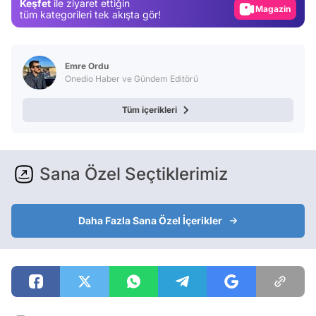
Keşfet
ile ziyaret ettiğin
Magazin
tüm kategorileri tek akışta gör!
Video
Test
Emre Ordu
Onedio Haber ve Gündem Editörü
Tüm içerikleri
Sana Özel Seçtiklerimiz
Daha Fazla Sana Özel İçerikler