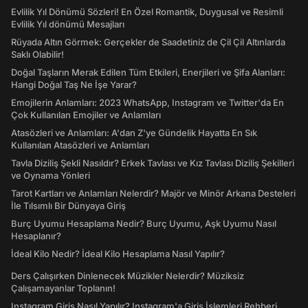
Evlilik Yıl Dönümü Sözleri! En Özel Romantik, Duygusal ve Resimli
Evlilik Yıl dönümü Mesajları
Rüyada Altın Görmek: Gerçekler de Saadetiniz de Çil Çil Altınlarda
Saklı Olabilir!
Doğal Taşların Merak Edilen Tüm Etkileri, Enerjileri ve Şifa Alanları:
Hangi Doğal Taş Ne İşe Yarar?
Emojilerin Anlamları: 2023 WhatsApp, Instagram ve Twitter'da En
Çok Kullanılan Emojiler ve Anlamları
Atasözleri ve Anlamları: A'dan Z'ye Gündelik Hayatta En Sık
Kullanılan Atasözleri ve Anlamları
Tavla Diziliş Şekli Nasıldır? Erkek Tavlası ve Kız Tavlası Diziliş Şekilleri
ve Oynama Yönleri
Tarot Kartları ve Anlamları Nelerdir? Majör ve Minör Arkana Desteleri
İle Tılsımlı Bir Dünyaya Giriş
Burç Uyumu Hesaplama Nedir? Burç Uyumu, Aşk Uyumu Nasıl
Hesaplanır?
İdeal Kilo Nedir? İdeal Kilo Hesaplama Nasıl Yapılır?
Ders Çalışırken Dinlenecek Müzikler Nelerdir? Müziksiz
Çalışamayanlar Toplanın!
Instagram Giriş Nasıl Yapılır? Instagram'a Giriş İşlemleri Rehberi