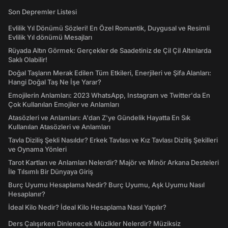
Son Depremler Listesi
Evlilik Yıl Dönümü Sözleri! En Özel Romantik, Duygusal ve Resimli
Evlilik Yıl dönümü Mesajları
Rüyada Altın Görmek: Gerçekler de Saadetiniz de Çil Çil Altınlarda
Saklı Olabilir!
Doğal Taşların Merak Edilen Tüm Etkileri, Enerjileri ve Şifa Alanları:
Hangi Doğal Taş Ne İşe Yarar?
Emojilerin Anlamları: 2023 WhatsApp, Instagram ve Twitter'da En
Çok Kullanılan Emojiler ve Anlamları
Atasözleri ve Anlamları: A'dan Z'ye Gündelik Hayatta En Sık
Kullanılan Atasözleri ve Anlamları
Tavla Diziliş Şekli Nasıldır? Erkek Tavlası ve Kız Tavlası Diziliş Şekilleri
ve Oynama Yönleri
Tarot Kartları ve Anlamları Nelerdir? Majör ve Minör Arkana Desteleri
İle Tılsımlı Bir Dünyaya Giriş
Burç Uyumu Hesaplama Nedir? Burç Uyumu, Aşk Uyumu Nasıl
Hesaplanır?
İdeal Kilo Nedir? İdeal Kilo Hesaplama Nasıl Yapılır?
Ders Çalışırken Dinlenecek Müzikler Nelerdir? Müziksiz