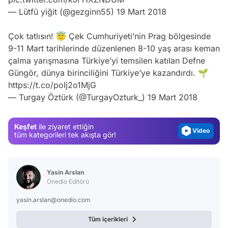
— Lütfü yiğit (@gezginn55)
19 Mart 2018
Çok tatlısın! 😇 Çek Cumhuriyeti’nin Prag bölgesinde
9-11 Mart tarihlerinde düzenlenen 8-10 yaş arası keman
çalma yarışmasına Türkiye’yi temsilen katılan Defne
Video
Güngör, dünya birinciliğini Türkiye’ye kazandırdı. 🌱
Test
https://t.co/poIj2o1MjG
— Turgay Öztürk (@TurgayOzturk_)
19 Mart 2018
Gündem
Magazin
Keşfet
ile ziyaret ettiğin
Video
tüm kategorileri tek akışta gör!
Test
Yasin Arslan
Onedio Editörü
yasin.arslan@onedio.com
Tüm içerikleri