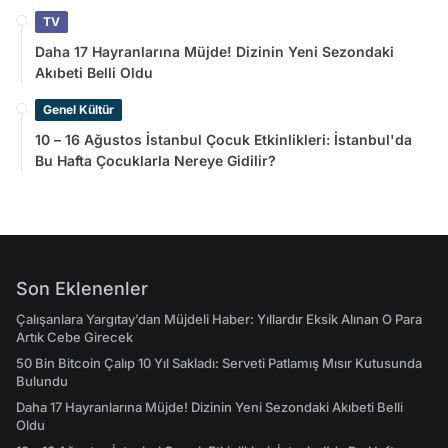
TV
Daha 17 Hayranlarına Müjde! Dizinin Yeni Sezondaki
Akıbeti Belli Oldu
Genel Kültür
10 – 16 Ağustos İstanbul Çocuk Etkinlikleri: İstanbul'da
Bu Hafta Çocuklarla Nereye Gidilir?
Son Eklenenler
Çalışanlara Yargıtay’dan Müjdeli Haber: Yıllardır Eksik Alınan O Para
Artık Cebe Girecek
50 Bin Bitcoin Çalıp 10 Yıl Sakladı: Serveti Patlamış Mısır Kutusunda
Bulundu
Daha 17 Hayranlarına Müjde! Dizinin Yeni Sezondaki Akıbeti Belli
Oldu