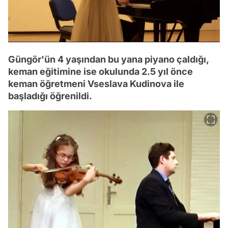
Güngör'ün 4 yaşından bu yana piyano çaldığı,
keman eğitimine ise okulunda 2.5 yıl önce
keman öğretmeni Vseslava Kudinova ile
başladığı öğrenildi.