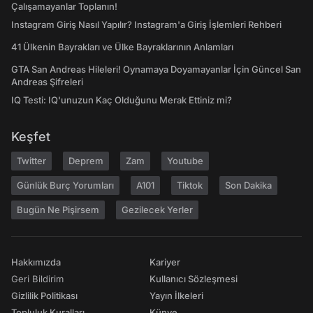
Çalışamayanlar Toplanın!
Instagram Giriş Nasıl Yapılır? Instagram'a Giriş İşlemleri Rehberi
41 Ülkenin Bayrakları ve Ülke Bayraklarının Anlamları
GTA San Andreas Hileleri! Oynamaya Doyamayanlar İçin Güncel San
Andreas Şifreleri
IQ Testi: IQ'unuzun Kaç Olduğunu Merak Ettiniz mi?
Keşfet
Twitter
Deprem
Zam
Youtube
Günlük Burç Yorumları
A101
Tiktok
Son Dakika
Bugün Ne Pişirsem
Gezilecek Yerler
Hakkımızda
Kariyer
Geri Bildirim
Kullanıcı Sözleşmesi
Gizlilik Politikası
Yayın İlkeleri
Topluluk Kuralları
Künye