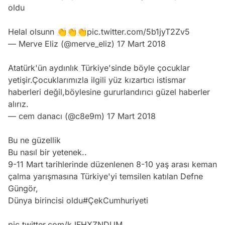
oldu
Helal olsunn 👏👏👏
pic.twitter.com/5b1jyT2Zv5
— Merve Eliz (@merve_eliz)
17 Mart 2018
Atatürk'ün aydınlık Türkiye'sinde böyle çocuklar
yetişir.Çocuklarımızla ilgili yüz kızartıcı istismar
haberleri değil,böylesine gururlandırıcı güzel haberler
alırız.
— cem danacı (@c8e9m)
17 Mart 2018
Bu ne güzellik
Bu nasıl bir yetenek..
9-11 Mart tarihlerinde düzenlenen 8-10 yaş arası keman
çalma yarışmasına Türkiye'yi temsilen katılan Defne
Güngör,
Dünya birincisi oldu
#ÇekCumhuriyeti
pic.twitter.com/kJFHXZNDUM