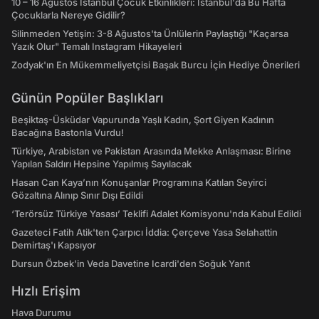
10 – 16 Ağustos İstanbul Çocuk Etkinlikleri: İstanbul'da Bu Hafta
Çocuklarla Nereye Gidilir?
Silinmeden Yetişin: 3-8 Ağustos'ta Ünlülerin Paylaştığı "Kaçarsa
Yazık Olur" Temalı Instagram Hikayeleri
Zodyak'ın En Mükemmeliyetçisi Başak Burcu İçin Hediye Önerileri
Günün Popüler Başlıkları
Beşiktaş-Üsküdar Vapurunda Yaşlı Kadın, Şort Giyen Kadının
Bacağına Bastonla Vurdu!
Türkiye, Arabistan ve Pakistan Arasında Mekke Anlaşması: Birine
Yapılan Saldırı Hepsine Yapılmış Sayılacak
Hasan Can Kaya’nın Konuşanlar Programına Katılan Seyirci
Gözaltına Alınıp Sınır Dışı Edildi
‘Terörsüz Türkiye Yasası’ Teklifi Adalet Komisyonu'nda Kabul Edildi
Gazeteci Fatih Atik'ten Çarpıcı İddia: Çerçeve Yasa Selahattin
Demirtaş'ı Kapsıyor
Dursun Özbek'in Veda Davetine Icardi'den Soğuk Yanıt
Hızlı Erişim
Hava Durumu