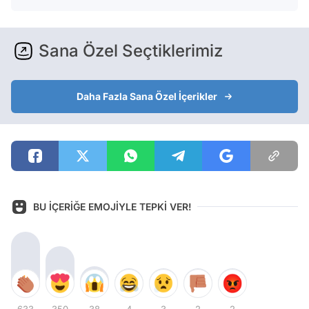
Sana Özel Seçtiklerimiz
Daha Fazla Sana Özel İçerikler
BU İÇERİĞE EMOJİYLE TEPKİ VER!
633
350
38
4
3
2
2