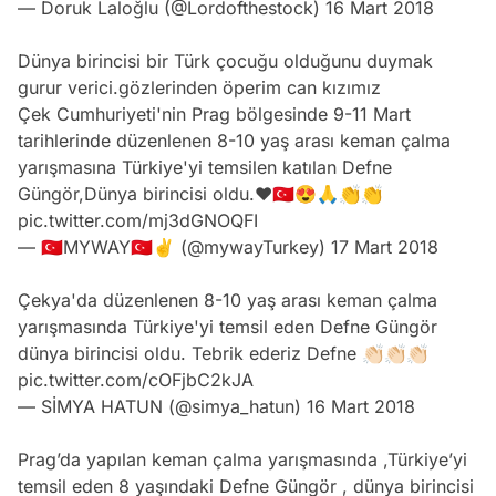
— Doruk Laloğlu (@Lordofthestock)
16 Mart 2018
Dünya birincisi bir Türk çocuğu olduğunu duymak
gurur verici.gözlerinden öperim can kızımız
Çek Cumhuriyeti'nin Prag bölgesinde 9-11 Mart
tarihlerinde düzenlenen 8-10 yaş arası keman çalma
yarışmasına Türkiye'yi temsilen katılan Defne
Güngör,Dünya birincisi oldu.❤️🇹🇷😍🙏👏👏
pic.twitter.com/mj3dGNOQFI
— 🇹🇷MYWAY🇹🇷✌️ (@mywayTurkey)
17 Mart 2018
Çekya'da düzenlenen 8-10 yaş arası keman çalma
yarışmasında Türkiye'yi temsil eden Defne Güngör
dünya birincisi oldu. Tebrik ederiz Defne 👏🏻👏🏻👏🏻
pic.twitter.com/cOFjbC2kJA
— SİMYA HATUN (@simya_hatun)
16 Mart 2018
Prag’da yapılan keman çalma yarışmasında ,Türkiye’yi
temsil eden 8 yaşındaki Defne Güngör , dünya birincisi