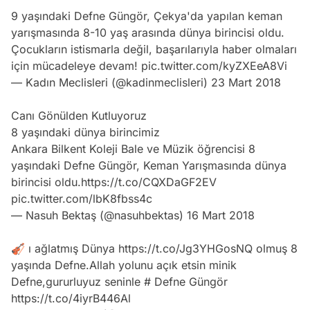
9 yaşındaki Defne Güngör, Çekya'da yapılan keman
yarışmasında 8-10 yaş arasında dünya birincisi oldu.
Çocukların istismarla değil, başarılarıyla haber olmaları
için mücadeleye devam!
pic.twitter.com/kyZXEeA8Vi
— Kadın Meclisleri (@kadinmeclisleri)
23 Mart 2018
Canı Gönülden Kutluyoruz
8 yaşındaki dünya birincimiz
Ankara Bilkent Koleji Bale ve Müzik öğrencisi 8
yaşındaki Defne Güngör, Keman Yarışmasında dünya
birincisi oldu.
https://t.co/CQXDaGF2EV
pic.twitter.com/lbK8fbss4c
— Nasuh Bektaş (@nasuhbektas)
16 Mart 2018
🎻 ı ağlatmış Dünya
https://t.co/Jg3YHGosNQ
olmuş 8
yaşında Defne.Allah yolunu açık etsin minik
Defne,gururluyuz seninle # Defne Güngör
https://t.co/4iyrB446Al