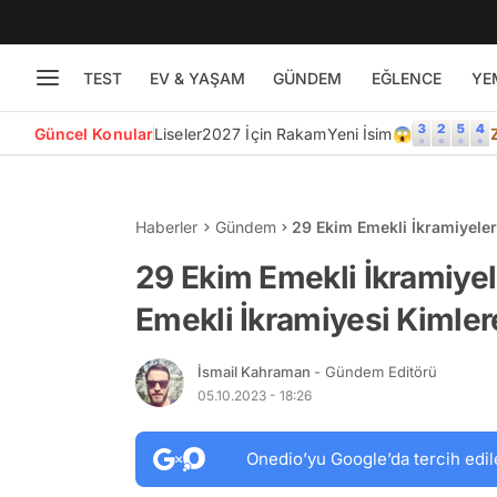
TEST
EV & YAŞAM
GÜNDEM
EĞLENCE
YE
Güncel Konular
Liseler
2027 İçin Rakam
Yeni İsim😱
Haberler
Gündem
29 Ekim Emekli İkramiyeleri
Ödenecek?
29 Ekim Emekli İkramiyeler
Emekli İkramiyesi Kimle
İsmail Kahraman
- Gündem Editörü
05.10.2023 - 18:26
Onedio’yu Google’da tercih edil