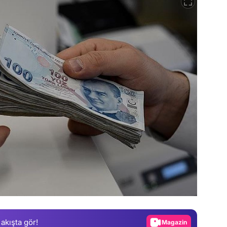
Video
Test
Gündem
 akışta gör!
Magazin