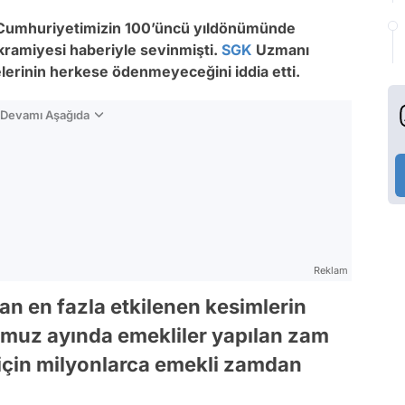
, Cumhuriyetimizin 100’üncü yıldönümünde
i ikramiyesi haberiyle sevinmişti.
SGK
Uzmanı
elerinin herkese ödenmeyeceğini iddia etti.
n Devamı Aşağıda
Reklam
n en fazla etkilenen kesimlerin
mmuz ayında emekliler yapılan zam
 için milyonlarca emekli zamdan