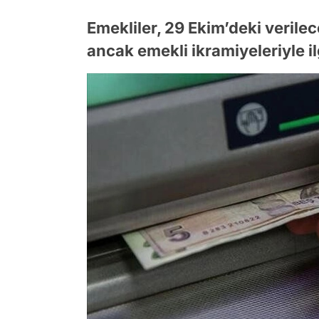
Emekliler, 29 Ekim’deki verile
ancak emekli ikramiyeleriyle ilgi