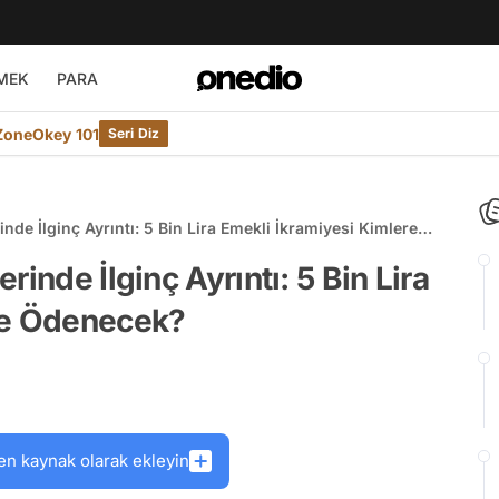
MEK
PARA
ZoneOkey 101
Seri Diz
nde İlginç Ayrıntı: 5 Bin Lira Emekli İkramiyesi Kimlere
inde İlginç Ayrıntı: 5 Bin Lira
re Ödenecek?
en kaynak olarak ekleyin