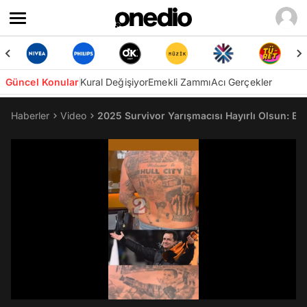
Güncel Konular
Kural Değişiyor
Emekli Zammı
Acı Gerçekler
Haberler
Video
2025 Survivor Yarışmacısı Hayırlı Olsun: Bir H
/