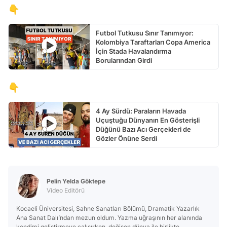
👇
Futbol Tutkusu Sınır Tanımıyor:
Kolombiya Taraftarları Copa America
İçin Stada Havalandırma
Borularından Girdi
👇
4 Ay Sürdü: Paraların Havada
Uçuştuğu Dünyanın En Gösterişli
Düğünü Bazı Acı Gerçekleri de
Gözler Önüne Serdi
Pelin Yelda Göktepe
Video Editörü
Kocaeli Üniversitesi, Sahne Sanatları Bölümü, Dramatik Yazarlık
Ana Sanat Dalı’ndan mezun oldum. Yazma uğraşının her alanında
kendimi geliştirmeye çalışırken, değişen dünya ile birlikte