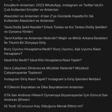
Emojilerin Anlamları: 2023 WhatsApp, Instagram ve Twitter'da En
Çok Kullanılan Emojiler ve Anlamları
Atasözleri ve Anlamları: A'dan Z'ye Gündelik Hayatta En Sık
Kullanılan Atasözleri ve Anlamları
Tavla Diziliş Şekli Nasıldır? Erkek Tavlası ve Kız Tavlası Diziliş Şekilleri
ve Oynama Yönleri
Tarot Kartları ve Anlamları Nelerdir? Majör ve Minör Arkana Desteleri
İle Tılsımlı Bir Dünyaya Giriş
Burç Uyumu Hesaplama Nedir? Burç Uyumu, Aşk Uyumu Nasıl
Hesaplanır?
İdeal Kilo Nedir? İdeal Kilo Hesaplama Nasıl Yapılır?
Ders Çalışırken Dinlenecek Müzikler Nelerdir? Müziksiz
Çalışamayanlar Toplanın!
Instagram Giriş Nasıl Yapılır? Instagram'a Giriş İşlemleri Rehberi
41 Ülkenin Bayrakları ve Ülke Bayraklarının Anlamları
GTA San Andreas Hileleri! Oynamaya Doyamayanlar İçin Güncel San
Andreas Şifreleri
IQ Testi: IQ'unuzun Kaç Olduğunu Merak Ettiniz mi?