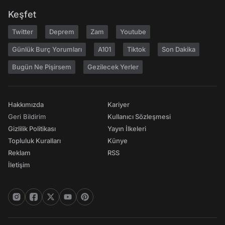
Keşfet
Twitter
Deprem
Zam
Youtube
Günlük Burç Yorumları
A101
Tiktok
Son Dakika
Bugün Ne Pişirsem
Gezilecek Yerler
Hakkımızda
Kariyer
Geri Bildirim
Kullanıcı Sözleşmesi
Gizlilik Politikası
Yayın İlkeleri
Topluluk Kuralları
Künye
Reklam
RSS
İletişim