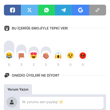
BU İÇERİĞE EMOJİYLE TEPKİ VER!
5
3
2
2
0
0
0
ONEDİO ÜYELERİ NE DİYOR?
Yorum Yazın