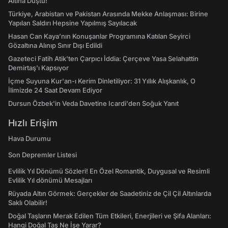
Altına Düştü!
Türkiye, Arabistan ve Pakistan Arasında Mekke Anlaşması: Birine
Yapılan Saldırı Hepsine Yapılmış Sayılacak
Hasan Can Kaya’nın Konuşanlar Programına Katılan Seyirci
Gözaltına Alınıp Sınır Dışı Edildi
Gazeteci Fatih Atik'ten Çarpıcı İddia: Çerçeve Yasa Selahattin
Demirtaş'ı Kapsıyor
İçme Suyuna Kur'an-ı Kerim Dinletiliyor: 31 Yıllık Alışkanlık, O
İlimizde 24 Saat Devam Ediyor
Dursun Özbek'in Veda Davetine Icardi'den Soğuk Yanıt
Hızlı Erişim
Hava Durumu
Son Depremler Listesi
Evlilik Yıl Dönümü Sözleri! En Özel Romantik, Duygusal ve Resimli
Evlilik Yıl dönümü Mesajları
Rüyada Altın Görmek: Gerçekler de Saadetiniz de Çil Çil Altınlarda
Saklı Olabilir!
Doğal Taşların Merak Edilen Tüm Etkileri, Enerjileri ve Şifa Alanları:
Hangi Doğal Taş Ne İşe Yarar?