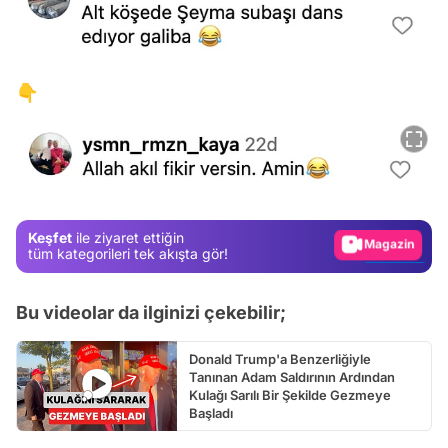
👇
Video
Test
Gündem
Magazin
Keşfet
ile ziyaret ettiğin
Video
tüm kategorileri tek akışta gör!
Test
Bu videolar da ilginizi çekebilir;
Donald Trump'a Benzerliğiyle
Tanınan Adam Saldırının Ardından
Kulağı Sarılı Bir Şekilde Gezmeye
Başladı