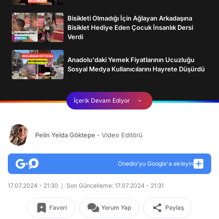
Bisikleti Olmadığı İçin Ağlayan Arkadaşına
Bisiklet Hediye Eden Çocuk İnsanlık Dersi
Verdi
Anadolu'daki Yemek Fiyatlarının Ucuzluğu
Sosyal Medya Kullanıcılarını Hayrete Düşürdü
İçerik Devam Ediyor
Pelin Yelda Göktepe
- Video Editörü
Onedio’yu Google'a ekleyin
17.07.2024 - 21:30
Son Güncelleme: 17.07.2024 - 21:31
Favori
Yorum Yap
Paylaş