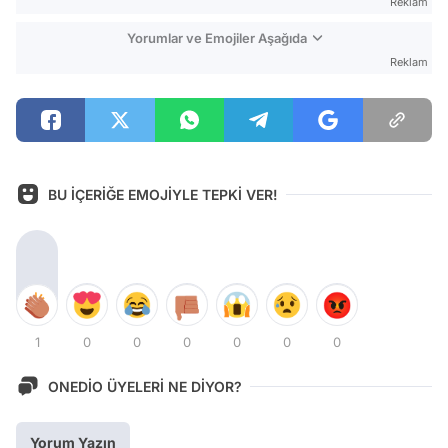
Reklam
Yorumlar ve Emojiler Aşağıda
Reklam
BU İÇERİĞE EMOJİYLE TEPKİ VER!
1
0
0
0
0
0
0
ONEDİO ÜYELERİ NE DİYOR?
Yorum Yazın