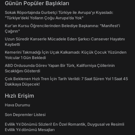
Günün Popüler Başlıkları
Sokak Röportajında Gurbetçi Türkiye ile Avrupa'yı Kıyasladı:
"Türkiye’deki Yolların Çoğu Avrupa’da Yok"
Kur'an Kursu Öğrencilerinden Belediye Başkanına: "Manifest’i
Çağırın"
Uzun Süredir Kanserle Mücadele Eden Şarkıcı Cansever Hayatını
Kaybetti
Kemerini Takmadığı İçin Uçak Kalkamadı: Küçük Çocuk Yüzünden
Yolcular 1 Gün Bekledi
ABD Ordusunda Görev Yapan Bir Türk, Kaliforniya Çöllerinin
Sıcaklığını Gösterdi
Çok Beklenen Hızlı Tren İçin Tarih Verildi: 7 Saat Süren Yol 1 Saat 45
Dakikaya Düşecek!
Hızlı Erişim
Hava Durumu
Son Depremler Listesi
Evlilik Yıl Dönümü Sözleri! En Özel Romantik, Duygusal ve Resimli
Evlilik Yıl dönümü Mesajları