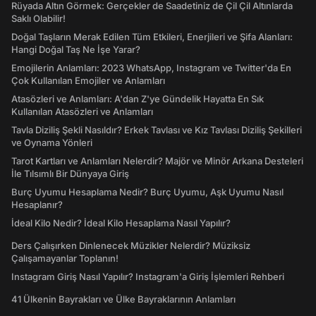
Rüyada Altın Görmek: Gerçekler de Saadetiniz de Çil Çil Altınlarda
Saklı Olabilir!
Doğal Taşların Merak Edilen Tüm Etkileri, Enerjileri ve Şifa Alanları:
Hangi Doğal Taş Ne İşe Yarar?
Emojilerin Anlamları: 2023 WhatsApp, Instagram ve Twitter'da En
Çok Kullanılan Emojiler ve Anlamları
Atasözleri ve Anlamları: A'dan Z'ye Gündelik Hayatta En Sık
Kullanılan Atasözleri ve Anlamları
Tavla Diziliş Şekli Nasıldır? Erkek Tavlası ve Kız Tavlası Diziliş Şekilleri
ve Oynama Yönleri
Tarot Kartları ve Anlamları Nelerdir? Majör ve Minör Arkana Desteleri
İle Tılsımlı Bir Dünyaya Giriş
Burç Uyumu Hesaplama Nedir? Burç Uyumu, Aşk Uyumu Nasıl
Hesaplanır?
İdeal Kilo Nedir? İdeal Kilo Hesaplama Nasıl Yapılır?
Ders Çalışırken Dinlenecek Müzikler Nelerdir? Müziksiz
Çalışamayanlar Toplanın!
Instagram Giriş Nasıl Yapılır? Instagram'a Giriş İşlemleri Rehberi
41 Ülkenin Bayrakları ve Ülke Bayraklarının Anlamları