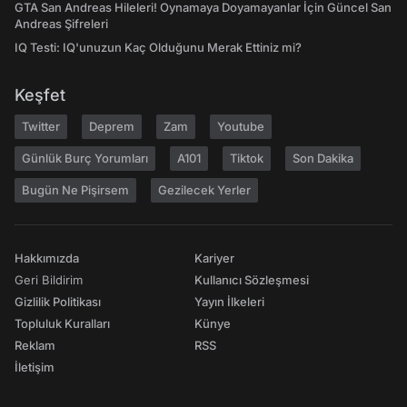
GTA San Andreas Hileleri! Oynamaya Doyamayanlar İçin Güncel San
Andreas Şifreleri
IQ Testi: IQ'unuzun Kaç Olduğunu Merak Ettiniz mi?
Keşfet
Twitter
Deprem
Zam
Youtube
Günlük Burç Yorumları
A101
Tiktok
Son Dakika
Bugün Ne Pişirsem
Gezilecek Yerler
Hakkımızda
Kariyer
Geri Bildirim
Kullanıcı Sözleşmesi
Gizlilik Politikası
Yayın İlkeleri
Topluluk Kuralları
Künye
Reklam
RSS
İletişim