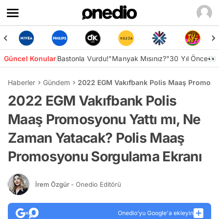
Güncel Konular
Bastonla Vurdu!
"Manyak Mısınız?"
30 Yıl Önce👀
Haberler
Gündem
2022 EGM Vakıfbank Polis Maaş Promosyo
2022 EGM Vakıfbank Polis
Maaş Promosyonu Yattı mı, Ne
Zaman Yatacak? Polis Maaş
Promosyonu Sorgulama Ekranı
İrem Özgür
- Onedio Editörü
Onedio’yu Google'a ekleyin