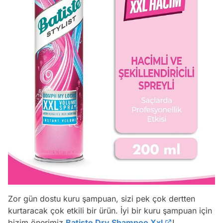
Zor gün dostu kuru şampuan, sizi pek çok dertten
kurtaracak çok etkili bir ürün. İyi bir kuru şampuan için
bizim önerimiz
Batiste Dry Shampoo Xxl
!