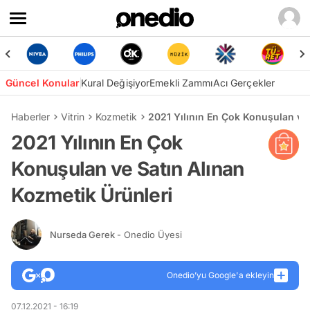
Güncel Konular
Kural Değişiyor
Emekli Zammı
Acı Gerçekler
Haberler
Vitrin
Kozmetik
2021 Yılının En Çok Konuşulan ve 
2021 Yılının En Çok
Konuşulan ve Satın Alınan
Kozmetik Ürünleri
Nurseda Gerek
- Onedio Üyesi
Onedio’yu Google'a ekleyin
07.12.2021 - 16:19