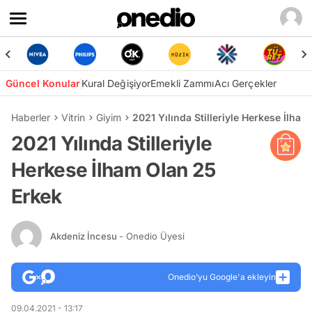
Güncel Konular
Kural Değişiyor
Emekli Zammı
Acı Gerçekler
Haberler
Vitrin
Giyim
2021 Yılında Stilleriyle Herkese İlha
2021 Yılında Stilleriyle
Herkese İlham Olan 25
Erkek
Akdeniz İncesu
- Onedio Üyesi
Onedio’yu Google'a ekleyin
09.04.2021 - 13:17