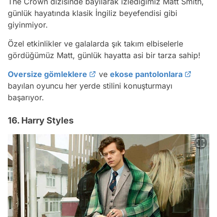
The Crown dizisinde bayılarak izlediğimiz Matt Smith,
günlük hayatında klasik İngiliz beyefendisi gibi
giyinmiyor.
Özel etkinlikler ve galalarda şık takım elbiselerle
gördüğümüz Matt, günlük hayatta asi bir tarza sahip!
Oversize gömleklere
ve
ekose pantolonlara
bayılan oyuncu her yerde stilini konuşturmayı
başarıyor.
16. Harry Styles