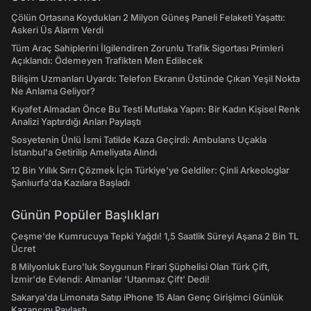
Çölün Ortasına Koydukları 2 Milyon Güneş Paneli Felaketi Yaşattı:
Askeri Üs Alarm Verdi
Tüm Araç Sahiplerini İlgilendiren Zorunlu Trafik Sigortası Primleri
Açıklandı: Ödemeyen Trafikten Men Edilecek
Bilişim Uzmanları Uyardı: Telefon Ekranın Üstünde Çıkan Yeşil Nokta
Ne Anlama Geliyor?
Kıyafet Almadan Önce Bu Testi Mutlaka Yapın: Bir Kadın Kişisel Renk
Analizi Yaptırdığı Anları Paylaştı
Sosyetenin Ünlü İsmi Tatilde Kaza Geçirdi: Ambulans Uçakla
İstanbul'a Getirilip Ameliyata Alındı
12 Bin Yıllık Sırrı Çözmek İçin Türkiye'ye Geldiler: Çinli Arkeologlar
Şanlıurfa'da Kazılara Başladı
Günün Popüler Başlıkları
Çeşme'de Kumrucuya Tepki Yağdı! 1,5 Saatlik Süreyi Aşana 2 Bin TL
Ücret
8 Milyonluk Euro'luk Soygunun Firari Şüphelisi Olan Türk Çift,
İzmir'de Evlendi: Almanlar 'Utanmaz Çift' Dedi!
Sakarya'da Limonata Satıp iPhone 15 Alan Genç Girişimci Günlük
Kazancını Paylaştı