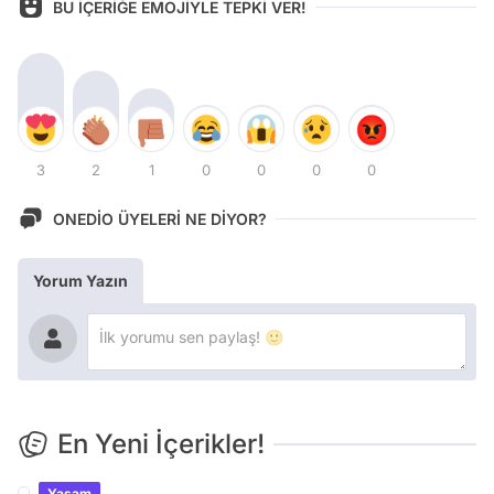
BU İÇERİĞE EMOJİYLE TEPKİ VER!
3
2
1
0
0
0
0
ONEDİO ÜYELERİ NE DİYOR?
Yorum Yazın
En Yeni İçerikler!
Yaşam