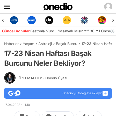
Güncel Konular
Bastonla Vurdu!
"Manyak Mısınız?"
30 Yıl Önce👀
Haberler
Yaşam
Astroloji
Başak Burcu
17-23 Nisan Haftas
17-23 Nisan Haftası Başak
Burcunu Neler Bekliyor?
ÖZLEM RECEP
- Onedio Üyesi
Onedio’yu Google'a ekleyin
17.04.2023 - 11:10