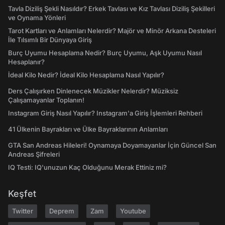
Tavla Diziliş Şekli Nasıldır? Erkek Tavlası ve Kız Tavlası Diziliş Şekilleri
ve Oynama Yönleri
Tarot Kartları ve Anlamları Nelerdir? Majör ve Minör Arkana Desteleri
İle Tılsımlı Bir Dünyaya Giriş
Burç Uyumu Hesaplama Nedir? Burç Uyumu, Aşk Uyumu Nasıl
Hesaplanır?
İdeal Kilo Nedir? İdeal Kilo Hesaplama Nasıl Yapılır?
Ders Çalışırken Dinlenecek Müzikler Nelerdir? Müziksiz
Çalışamayanlar Toplanın!
Instagram Giriş Nasıl Yapılır? Instagram'a Giriş İşlemleri Rehberi
41 Ülkenin Bayrakları ve Ülke Bayraklarının Anlamları
GTA San Andreas Hileleri! Oynamaya Doyamayanlar İçin Güncel San
Andreas Şifreleri
IQ Testi: IQ'unuzun Kaç Olduğunu Merak Ettiniz mi?
Keşfet
Twitter
Deprem
Zam
Youtube