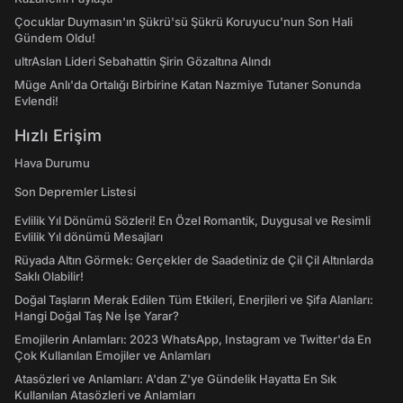
Çocuklar Duymasın'ın Şükrü'sü Şükrü Koruyucu'nun Son Hali
Gündem Oldu!
ultrAslan Lideri Sebahattin Şirin Gözaltına Alındı
Müge Anlı'da Ortalığı Birbirine Katan Nazmiye Tutaner Sonunda
Evlendi!
Hızlı Erişim
Hava Durumu
Son Depremler Listesi
Evlilik Yıl Dönümü Sözleri! En Özel Romantik, Duygusal ve Resimli
Evlilik Yıl dönümü Mesajları
Rüyada Altın Görmek: Gerçekler de Saadetiniz de Çil Çil Altınlarda
Saklı Olabilir!
Doğal Taşların Merak Edilen Tüm Etkileri, Enerjileri ve Şifa Alanları:
Hangi Doğal Taş Ne İşe Yarar?
Emojilerin Anlamları: 2023 WhatsApp, Instagram ve Twitter'da En
Çok Kullanılan Emojiler ve Anlamları
Atasözleri ve Anlamları: A'dan Z'ye Gündelik Hayatta En Sık
Kullanılan Atasözleri ve Anlamları