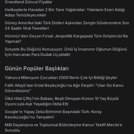
Grandland Güncel Fiyatlar
Helikopterle Havadan 2 Bin Tane Yağdırdılar: Yılanların Eseri Aldığı
Adayı Temizleyecekler
Güney Amerika'daki Türk Dizileri Aşkından Zengin Gösterenlere Son
24 Saatin Viral Tweetleri
Hürmüz'den Geçen Fırsat: Jeopolitik Kargaşada Türk Girişimcisi Ne
Yapmalı?
Sosyete Bu Düğünü Konuşuyor: Ünlü İş İnsanının Oğlunun Düğünü
İçin Harcanan Para Dudak Uçuklattı!
Günün Popüler Başlıkları
Yalnızca Milenyum Çocukları 2000'lilerin Çok İyi Bildiği Şeyler
Fatih Altaylı'dan Erdal Beşikçioğlu'na Ağır Eleştiri: "Ulan Siz Kamu
Görevlisisiniz"
Ülkü Hilal Çiftçi'nin Babası, Reşit Olmayan Kızının 10 Yaş Büyük
Oyuncuyla Aşk Yaşadığını İddia Etti
Google'ın Yapay Zeka Biriminin Başındaki Türk: Koray
Kavukçuoğlu'nu Tanıyalım!
Milli Dayanışma ve Toplumsal Bütünleşme Kanun Teklifi Meclis’e
Sunuldu