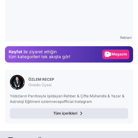
Video
Test
Reklam
Gündem
Keşfet
ile ziyaret ettiğin
Magazin
tüm kategorileri tek akışta gör!
Video
Test
ÖZLEM RECEP
Onedio Üyesi
Yıldızların Parıltısıyla Işıldayan Rehber & Çifte Mühendis & Yazar &
Astroloji Eğitmeni ozlemrecepofficial Instagram
Tüm içerikleri