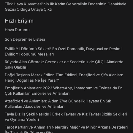
Türk Hava Kuvvetleri'nin İlk Kadın Generalinin Dedesinin Çanakkale
Gazisi Olduğu Ortaya Çıktı
Hızlı Erişim
Hava Durumu
Son Depremler Listesi
Evlilik Yıl Dönümü Sözleri! En Özel Romantik, Duygusal ve Resimli
Evlilik Yıl dönümü Mesajları
Rüyada Altın Görmek: Gerçekler de Saadetiniz de Çil Çil Altınlarda
Saklı Olabilir!
Doğal Taşların Merak Edilen Tüm Etkileri, Enerjileri ve Şifa Alanları:
Hangi Doğal Taş Ne İşe Yarar?
Emojilerin Anlamları: 2023 WhatsApp, Instagram ve Twitter'da En
Çok Kullanılan Emojiler ve Anlamları
Atasözleri ve Anlamları: A'dan Z'ye Gündelik Hayatta En Sık
Kullanılan Atasözleri ve Anlamları
Tavla Diziliş Şekli Nasıldır? Erkek Tavlası ve Kız Tavlası Diziliş Şekilleri
ve Oynama Yönleri
Tarot Kartları ve Anlamları Nelerdir? Majör ve Minör Arkana Desteleri
İle Tılsımlı Bir Dünyaya Giriş