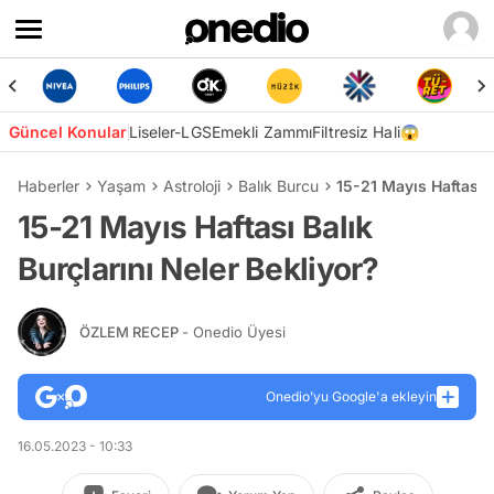
Güncel Konular
Liseler-LGS
Emekli Zammı
Filtresiz Hali😱
Haberler
Yaşam
Astroloji
Balık Burcu
15-21 Mayıs Haftası B
15-21 Mayıs Haftası Balık
Burçlarını Neler Bekliyor?
ÖZLEM RECEP
- Onedio Üyesi
Onedio’yu Google'a ekleyin
16.05.2023 - 10:33