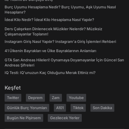
Burç Uyumu Hesaplama Nedir? Burç Uyumu, Aşk Uyumu Nasıl
Hesaplanır?
İdeal Kilo Nedir? İdeal Kilo Hesaplama Nasıl Yapılır?
Ders Çalışırken Dinlenecek Müzikler Nelerdir? Müziksiz
Çalışamayanlar Toplanın!
Instagram Giriş Nasıl Yapılır? Instagram'a Giriş İşlemleri Rehberi
41 Ülkenin Bayrakları ve Ülke Bayraklarının Anlamları
GTA San Andreas Hileleri! Oynamaya Doyamayanlar İçin Güncel San
Andreas Şifreleri
IQ Testi: IQ'unuzun Kaç Olduğunu Merak Ettiniz mi?
Keşfet
Twitter
Deprem
Zam
Youtube
Günlük Burç Yorumları
A101
Tiktok
Son Dakika
Bugün Ne Pişirsem
Gezilecek Yerler