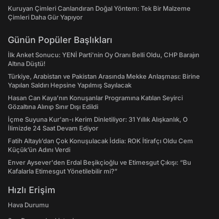
Kuruyan Çimleri Canlandıran Doğal Yöntem: Tek Bir Malzeme
Çimleri Daha Gür Yapıyor
Günün Popüler Başlıkları
İlk Anket Sonucu: YENİ Parti'nin Oy Oranı Belli Oldu, CHP Barajın
Altına Düştü!
Türkiye, Arabistan ve Pakistan Arasında Mekke Anlaşması: Birine
Yapılan Saldırı Hepsine Yapılmış Sayılacak
Hasan Can Kaya’nın Konuşanlar Programına Katılan Seyirci
Gözaltına Alınıp Sınır Dışı Edildi
İçme Suyuna Kur'an-ı Kerim Dinletiliyor: 31 Yıllık Alışkanlık, O
İlimizde 24 Saat Devam Ediyor
Fatih Altaylı’dan Çok Konuşulacak İddia: ROK İtirafçı Oldu Cem
Küçük’ün Adını Verdi
Enver Aysever'den Erdal Beşikçioğlu ve Etimesgut Çıkışı: “Bu
Kafalarla Etimesgut Yönetilebilir mi?”
Hızlı Erişim
Hava Durumu