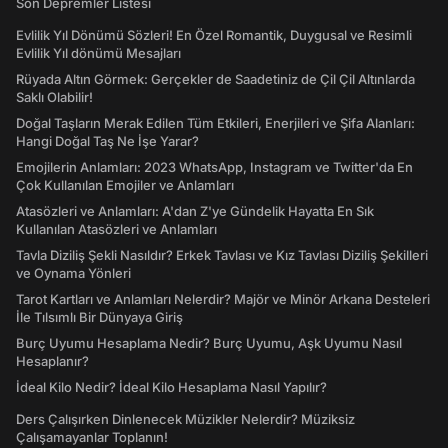
Son Depremler Listesi
Evlilik Yıl Dönümü Sözleri! En Özel Romantik, Duygusal ve Resimli
Evlilik Yıl dönümü Mesajları
Rüyada Altın Görmek: Gerçekler de Saadetiniz de Çil Çil Altınlarda
Saklı Olabilir!
Doğal Taşların Merak Edilen Tüm Etkileri, Enerjileri ve Şifa Alanları:
Hangi Doğal Taş Ne İşe Yarar?
Emojilerin Anlamları: 2023 WhatsApp, Instagram ve Twitter'da En
Çok Kullanılan Emojiler ve Anlamları
Atasözleri ve Anlamları: A'dan Z'ye Gündelik Hayatta En Sık
Kullanılan Atasözleri ve Anlamları
Tavla Diziliş Şekli Nasıldır? Erkek Tavlası ve Kız Tavlası Diziliş Şekilleri
ve Oynama Yönleri
Tarot Kartları ve Anlamları Nelerdir? Majör ve Minör Arkana Desteleri
İle Tılsımlı Bir Dünyaya Giriş
Burç Uyumu Hesaplama Nedir? Burç Uyumu, Aşk Uyumu Nasıl
Hesaplanır?
İdeal Kilo Nedir? İdeal Kilo Hesaplama Nasıl Yapılır?
Ders Çalışırken Dinlenecek Müzikler Nelerdir? Müziksiz
Çalışamayanlar Toplanın!