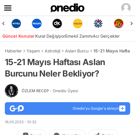
Güncel Konular
Kural Değişiyor
Emekli Zammı
Acı Gerçekler
Haberler
Yaşam
Astroloji
Aslan Burcu
15-21 Mayıs Haftası
15-21 Mayıs Haftası Aslan
Burcunu Neler Bekliyor?
ÖZLEM RECEP
- Onedio Üyesi
Onedio’yu Google'a ekleyin
16.05.2023 - 10:33