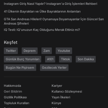
Instagram Giriş Nasıl Yapılır? Instagram'a Giriş İşlemleri Rehberi
41 Ülkenin Bayrakları ve Ülke Bayraklarının Anlamları
GTA San Andreas Hileleri! Oynamaya Doyamayanlar İçin Güncel San
Andreas Şifreleri
IQ Testi: IQ'unuzun Kaç Olduğunu Merak Ettiniz mi?
Keşfet
Twitter
Deprem
Zam
Youtube
Günlük Burç Yorumları
A101
Tiktok
Son Dakika
Bugün Ne Pişirsem
Gezilecek Yerler
Hakkımızda
Kariyer
Geri Bildirim
Kullanıcı Sözleşmesi
Gizlilik Politikası
Yayın İlkeleri
Topluluk Kuralları
Künye