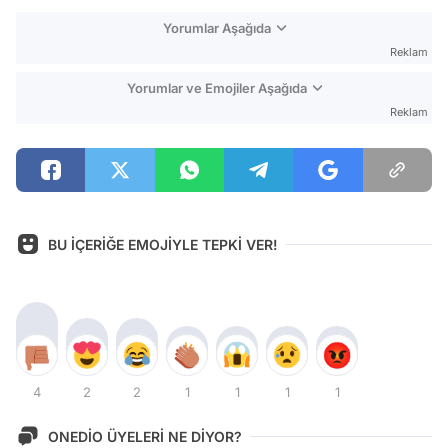
Yorumlar Aşağıda
Reklam
Yorumlar ve Emojiler Aşağıda
Reklam
BU İÇERİĞE EMOJİYLE TEPKİ VER!
4
2
2
1
1
1
1
ONEDİO ÜYELERİ NE DİYOR?