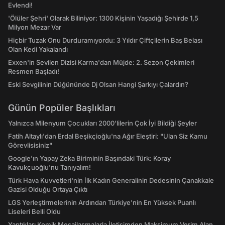
Evlendi!
'Ölüler Şehri' Olarak Biliniyor: 1300 Kişinin Yaşadığı Şehirde 1,5
Milyon Mezar Var
Hiçbir Tuzak Onu Durduramıyordu: 3 Yıldır Çiftçilerin Baş Belası
Olan Kedi Yakalandı
Exxen'in Sevilen Dizisi Karma'dan Müjde: 2. Sezon Çekimleri
Resmen Başladı!
Eski Sevgilinin Düğününde Dj Olsan Hangi Şarkıyı Çalardın?
Günün Popüler Başlıkları
Yalnızca Milenyum Çocukları 2000'lilerin Çok İyi Bildiği Şeyler
Fatih Altaylı'dan Erdal Beşikçioğlu'na Ağır Eleştiri: "Ulan Siz Kamu
Görevlisisiniz"
Google'ın Yapay Zeka Biriminin Başındaki Türk: Koray
Kavukçuoğlu'nu Tanıyalım!
Türk Hava Kuvvetleri'nin İlk Kadın Generalinin Dedesinin Çanakkale
Gazisi Olduğu Ortaya Çıktı
LGS Yerleştirmelerinin Ardından Türkiye'nin En Yüksek Puanlı
Liseleri Belli Oldu
Yaptıkları Komik Mesajlaşmalarla İletişimden Maksimum Verim Alan