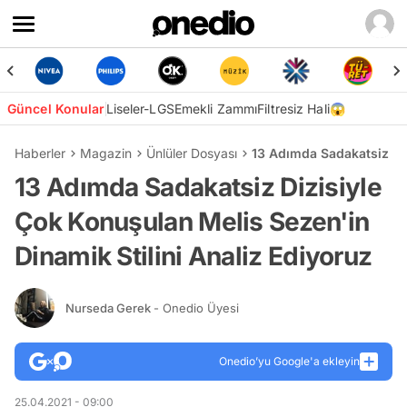
Güncel Konular
Liseler-LGS
Emekli Zammı
Filtresiz Hali😱
Haberler
Magazin
Ünlüler Dosyası
13 Adımda Sadakatsiz Diz
13 Adımda Sadakatsiz Dizisiyle
Çok Konuşulan Melis Sezen'in
Dinamik Stilini Analiz Ediyoruz
Nurseda Gerek
- Onedio Üyesi
Onedio’yu Google'a ekleyin
25.04.2021 - 09:00