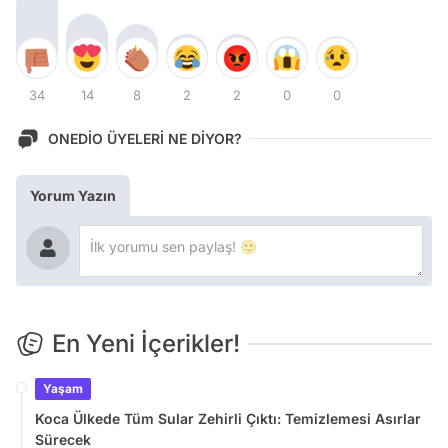
34
14
8
2
2
0
0
ONEDİO ÜYELERİ NE DİYOR?
Yorum Yazın
En Yeni İçerikler!
Yaşam
Koca Ülkede Tüm Sular Zehirli Çıktı: Temizlemesi Asırlar
Sürecek