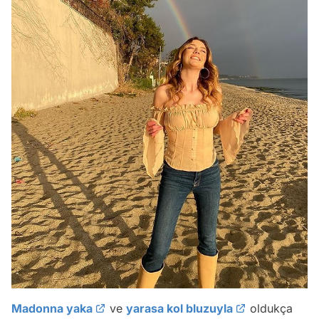
Madonna yaka
ve
yarasa kol bluzuyla
oldukça