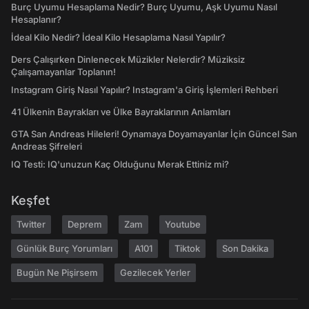
Burç Uyumu Hesaplama Nedir? Burç Uyumu, Aşk Uyumu Nasıl
Hesaplanır?
İdeal Kilo Nedir? İdeal Kilo Hesaplama Nasıl Yapılır?
Ders Çalışırken Dinlenecek Müzikler Nelerdir? Müziksiz
Çalışamayanlar Toplanın!
Instagram Giriş Nasıl Yapılır? Instagram'a Giriş İşlemleri Rehberi
41 Ülkenin Bayrakları ve Ülke Bayraklarının Anlamları
GTA San Andreas Hileleri! Oynamaya Doyamayanlar İçin Güncel San
Andreas Şifreleri
IQ Testi: IQ'unuzun Kaç Olduğunu Merak Ettiniz mi?
Keşfet
Twitter
Deprem
Zam
Youtube
Günlük Burç Yorumları
A101
Tiktok
Son Dakika
Bugün Ne Pişirsem
Gezilecek Yerler