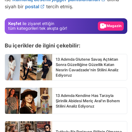
siyah bir
postal
tercih etmiş.
Gündem
Magazin
Keşfet
ile ziyaret ettiğin
Video
tüm kategorileri tek akışta gör!
Test
Bu içerikler de ilgini çekebilir:
13 Adımda Glutene Savaş Açtıktan
Sonra Güzelliğine Güzellik Katan
Nesrin Cavadzade'nin Stilini Analiz
Ediyoruz
13 Adımda Kendine Has Tarzıyla
Şirinlik Abidesi Meriç Aral'ın Bohem
Stilini Analiz Ediyoruz
Tutkulu Bir Parizyen Stilinin Olmazsa