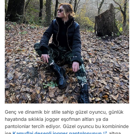
Genç ve dinamik bir stile sahip güzel oyuncu, günlük
hayatında sıklıkla jogger eşofman altları ya da
Video
pantolonlar tercih ediyor. Güzel oyuncu bu kombininde
Test
ise
Kamuflaj desenli jogger pantolonunun
altına