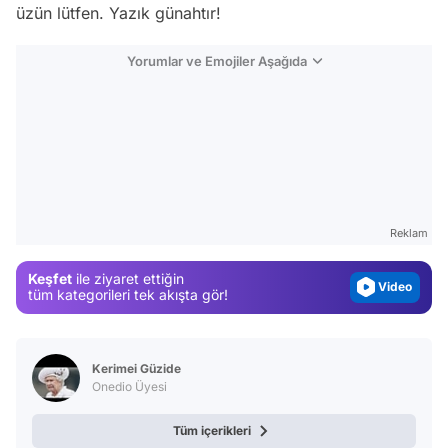
üzün lütfen. Yazık günahtır!
Yorumlar ve Emojiler Aşağıda
Video
Test
Gündem
Magazin
Reklam
Video
Keşfet
ile ziyaret ettiğin
Test
tüm kategorileri tek akışta gör!
Kerimei Güzide
Onedio Üyesi
Tüm içerikleri