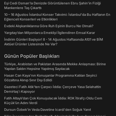
Eşi Cedi Osman'la Denizde Görüntülenen Ebru Şahin'in Fiziği
Mankenlere Taş Çıkarttı
10 – 16 Ağustos İstanbul Konser Takvimi: İstanbul'da Bu Haftanın En
Eğlenceli Konserleri ve Etkinlikleri
Evdeki Alışkanlıklarına Göre Ruh Eşinin Burcu Ne Olmalı?
Yargıtay’dan Milyonlarca Emekliyi İlgilendiren Emsal Karar
İndirim Günleri Başlıyor! 8 - 14 Ağustos Haftasında A101 ve BİM
Aktüel Ürünler Listesinde Ne Var?
Günün Popüler Başlıkları
Türkiye, Arabistan ve Pakistan Arasında Mekke Anlaşması: Birine
Yapılan Saldırı Hepsine Yapılmış Sayılacak
Hasan Can Kaya’nın Konuşanlar Programına Katılan Seyirci
Gözaltına Alınıp Sınır Dışı Edildi
Gazeteci Fatih Atik'ten Çarpıcı İddia: Çerçeve Yasa Selahattin
Demirtaş'ı Kapsıyor
Fatih Altaylı’dan Çok Konuşulacak İddia: ROK İtirafçı Oldu Cem
Küçük’ün Adını Verdi
Dursun Özbek'in Veda Davetine Icardi'den Soğuk Yanıt