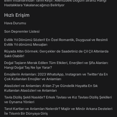
Bilim İnsanlarından Tarihi Keşif: Ailenizdeki Doğum Sıranız Hangi
Hastalıklara Yakalanacağınızı Belirliyor
Hızlı Erişim
Hava Durumu
Son Depremler Listesi
Evlilik Yıl Dönümü Sözleri! En Özel Romantik, Duygusal ve Resimli
Evlilik Yıl dönümü Mesajları
Rüyada Altın Görmek: Gerçekler de Saadetiniz de Çil Çil Altınlarda
Saklı Olabilir!
Doğal Taşların Merak Edilen Tüm Etkileri, Enerjileri ve Şifa Alanları:
Hangi Doğal Taş Ne İşe Yarar?
Emojilerin Anlamları: 2023 WhatsApp, Instagram ve Twitter'da En
Çok Kullanılan Emojiler ve Anlamları
Atasözleri ve Anlamları: A'dan Z'ye Gündelik Hayatta En Sık
Kullanılan Atasözleri ve Anlamları
Tavla Diziliş Şekli Nasıldır? Erkek Tavlası ve Kız Tavlası Diziliş Şekilleri
ve Oynama Yönleri
Tarot Kartları ve Anlamları Nelerdir? Majör ve Minör Arkana Desteleri
İle Tılsımlı Bir Dünyaya Giriş