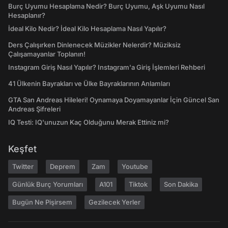
Burç Uyumu Hesaplama Nedir? Burç Uyumu, Aşk Uyumu Nasıl
Hesaplanır?
İdeal Kilo Nedir? İdeal Kilo Hesaplama Nasıl Yapılır?
Ders Çalışırken Dinlenecek Müzikler Nelerdir? Müziksiz
Çalışamayanlar Toplanın!
Instagram Giriş Nasıl Yapılır? Instagram'a Giriş İşlemleri Rehberi
41 Ülkenin Bayrakları ve Ülke Bayraklarının Anlamları
GTA San Andreas Hileleri! Oynamaya Doyamayanlar İçin Güncel San
Andreas Şifreleri
IQ Testi: IQ'unuzun Kaç Olduğunu Merak Ettiniz mi?
Keşfet
Twitter
Deprem
Zam
Youtube
Günlük Burç Yorumları
A101
Tiktok
Son Dakika
Bugün Ne Pişirsem
Gezilecek Yerler