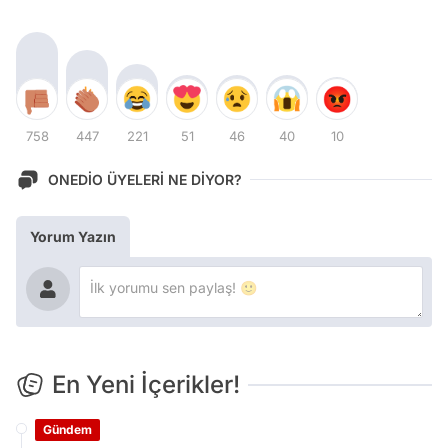
758
447
221
51
46
40
10
ONEDİO ÜYELERİ NE DİYOR?
Yorum Yazın
En Yeni İçerikler!
Gündem