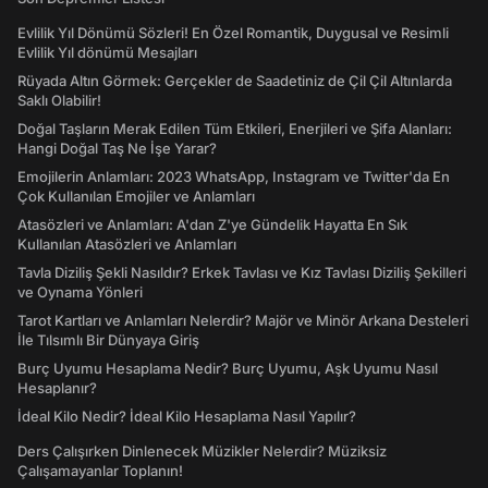
Evlilik Yıl Dönümü Sözleri! En Özel Romantik, Duygusal ve Resimli
Evlilik Yıl dönümü Mesajları
Rüyada Altın Görmek: Gerçekler de Saadetiniz de Çil Çil Altınlarda
Saklı Olabilir!
Doğal Taşların Merak Edilen Tüm Etkileri, Enerjileri ve Şifa Alanları:
Hangi Doğal Taş Ne İşe Yarar?
Emojilerin Anlamları: 2023 WhatsApp, Instagram ve Twitter'da En
Çok Kullanılan Emojiler ve Anlamları
Atasözleri ve Anlamları: A'dan Z'ye Gündelik Hayatta En Sık
Kullanılan Atasözleri ve Anlamları
Tavla Diziliş Şekli Nasıldır? Erkek Tavlası ve Kız Tavlası Diziliş Şekilleri
ve Oynama Yönleri
Tarot Kartları ve Anlamları Nelerdir? Majör ve Minör Arkana Desteleri
İle Tılsımlı Bir Dünyaya Giriş
Burç Uyumu Hesaplama Nedir? Burç Uyumu, Aşk Uyumu Nasıl
Hesaplanır?
İdeal Kilo Nedir? İdeal Kilo Hesaplama Nasıl Yapılır?
Ders Çalışırken Dinlenecek Müzikler Nelerdir? Müziksiz
Çalışamayanlar Toplanın!