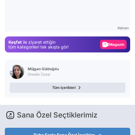
Video
Test
Reklam
Gündem
Keşfet
ile ziyaret ettiğin
Magazin
tüm kategorileri tek akışta gör!
Video
Test
Müjgan Güldoğdu
Onedio Üyesi
Tüm içerikleri
Sana Özel Seçtiklerimiz
Daha Fazla Sana Özel İçerikler