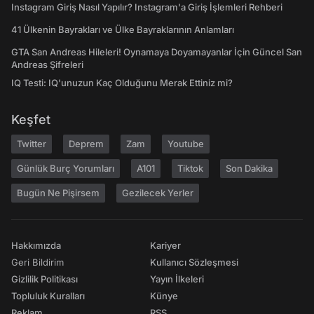
Instagram Giriş Nasıl Yapılır? Instagram'a Giriş İşlemleri Rehberi
41 Ülkenin Bayrakları ve Ülke Bayraklarının Anlamları
GTA San Andreas Hileleri! Oynamaya Doyamayanlar İçin Güncel San
Andreas Şifreleri
IQ Testi: IQ'unuzun Kaç Olduğunu Merak Ettiniz mi?
Keşfet
Twitter
Deprem
Zam
Youtube
Günlük Burç Yorumları
A101
Tiktok
Son Dakika
Bugün Ne Pişirsem
Gezilecek Yerler
Hakkımızda
Kariyer
Geri Bildirim
Kullanıcı Sözleşmesi
Gizlilik Politikası
Yayın İlkeleri
Topluluk Kuralları
Künye
Reklam
RSS