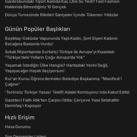
Gardırobundaki Tişört Aslında Kaç Litre Su Yedi? Fast Fashion
Hakkında Bilmediğiniz 10 Gerçek
Dünya Turnesinde Biletleri Saniyeler İçinde Tükenen Yıldızlar
Günün Popüler Başlıkları
Beşiktaş-Üsküdar Vapurunda Yaşlı Kadın, Şort Giyen Kadının
Bacağına Bastonla Vurdu!
Sokak Röportajında Gurbetçi Türkiye ile Avrupa'yı Kıyasladı:
"Türkiye’deki Yolların Çoğu Avrupa’da Yok"
Yaşamak İstediğin Ülke Hangisi? Haritadaki Yerini Değil,
Yaşayacağın Hayatı Seçiyorsun!
Kur'an Kursu Öğrencilerinden Belediye Başkanına: "Manifest’i
Çağırın"
‘Terörsüz Türkiye Yasası’ Teklifi Adalet Komisyonu'nda Kabul Edildi
Gazeteci Fatih Atik'ten Çarpıcı İddia: Çerçeve Yasa Selahattin
Demirtaş'ı Kapsıyor
Hızlı Erişim
Hava Durumu
Son Depremler Listesi