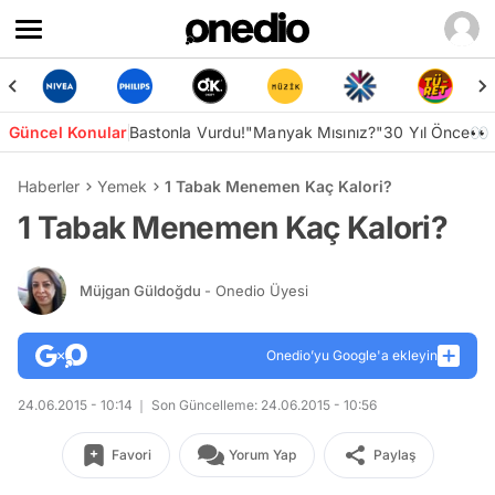
Güncel Konular
Bastonla Vurdu!
"Manyak Mısınız?"
30 Yıl Önce👀
Haberler
Yemek
1 Tabak Menemen Kaç Kalori?
1 Tabak Menemen Kaç Kalori?
Müjgan Güldoğdu
- Onedio Üyesi
Onedio’yu Google'a ekleyin
24.06.2015 - 10:14
Son Güncelleme: 24.06.2015 - 10:56
Favori
Yorum Yap
Paylaş