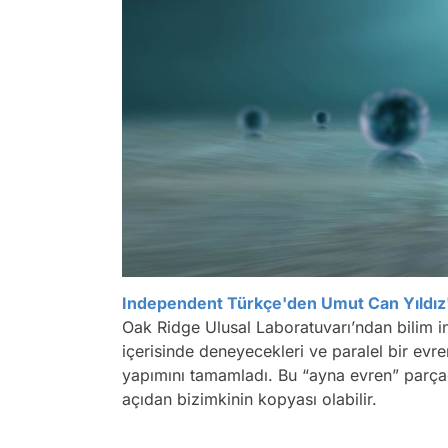
Independent Türkçe'den Umut Can Yıldız'ı
Oak Ridge Ulusal Laboratuvarı’ndan bilim 
içerisinde deneyecekleri ve paralel bir evr
yapımını tamamladı. Bu “ayna evren” parça
açıdan bizimkinin kopyası olabilir.