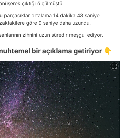
nüşerek çıktığı ölçülmüştü.
bu parçacıklar ortalama 14 dakika 48 saniye
uzaktakilere göre 9 saniye daha uzundu.
sanlarının zihnini uzun süredir meşgul ediyor.
muhtemel bir açıklama getiriyor 👇