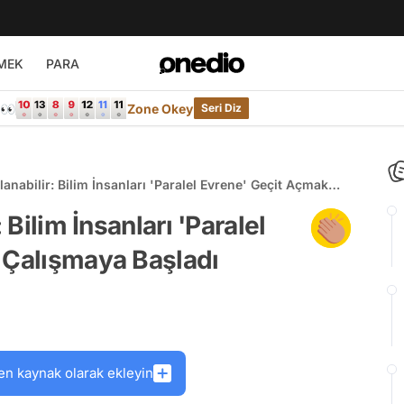
MEK
PARA
e👀
Zone Okey
Seri Diz
lanabilir: Bilim İnsanları 'Paralel Evrene' Geçit Açmak
aşladı
 Bilim İnsanları 'Paralel
 Çalışmaya Başladı
en kaynak olarak ekleyin