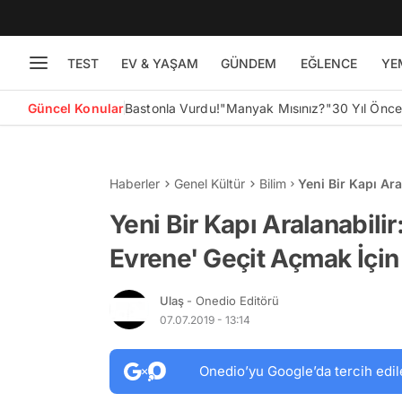
TEST
EV & YAŞAM
GÜNDEM
EĞLENCE
YE
Güncel Konular
Bastonla Vurdu!
"Manyak Mısınız?"
30 Yıl Önc
Haberler
Genel Kültür
Bilim
Yeni Bir Kapı Ara
İçin Çalışmaya B
Yeni Bir Kapı Aralanabilir:
Evrene' Geçit Açmak İçin
Ulaş
- Onedio Editörü
07.07.2019 - 13:14
Onedio’yu Google’da tercih edil