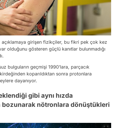
açıklamaya girişen fizikçiler, bu fikri pek çok kez
 var olduğunu gösteren güçlü kanıtlar bulunmadığı
ı.
uz bulguların geçmişi 1990’lara, parçacık
çekirdeğinden koparıldıktan sonra protonlara
neylere dayanıyor.
eklendiği gibi aynı hızda
da bozunarak nötronlara dönüştükleri