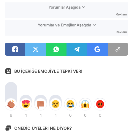
Yorumlar Aşağıda
Reklam
Yorumlar ve Emojiler Aşağıda
Reklam
BU İÇERİĞE EMOJİYLE TEPKİ VER!
6
1
1
1
0
0
0
ONEDİO ÜYELERİ NE DİYOR?