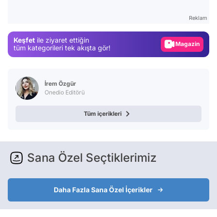
Test
Reklam
Gündem
Keşfet
ile ziyaret ettiğin
Magazin
tüm kategorileri tek akışta gör!
Video
Test
İrem Özgür
Onedio Editörü
Tüm içerikleri
Sana Özel Seçtiklerimiz
Daha Fazla Sana Özel İçerikler