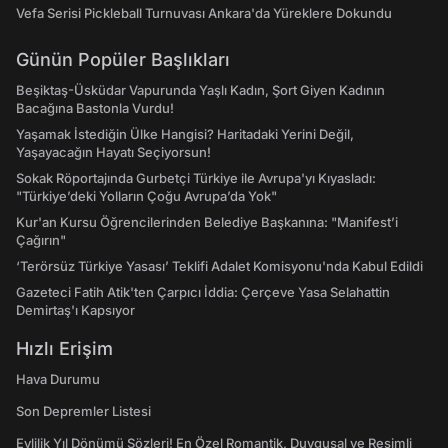
Vefa Serisi Pickleball Turnuvası Ankara'da Yüreklere Dokundu
Günün Popüler Başlıkları
Beşiktaş-Üsküdar Vapurunda Yaşlı Kadın, Şort Giyen Kadının
Bacağına Bastonla Vurdu!
Yaşamak İstediğin Ülke Hangisi? Haritadaki Yerini Değil,
Yaşayacağın Hayatı Seçiyorsun!
Sokak Röportajında Gurbetçi Türkiye ile Avrupa'yı Kıyasladı:
"Türkiye’deki Yolların Çoğu Avrupa’da Yok"
Kur'an Kursu Öğrencilerinden Belediye Başkanına: "Manifest’i
Çağırın"
‘Terörsüz Türkiye Yasası’ Teklifi Adalet Komisyonu'nda Kabul Edildi
Gazeteci Fatih Atik'ten Çarpıcı İddia: Çerçeve Yasa Selahattin
Demirtaş'ı Kapsıyor
Hızlı Erişim
Hava Durumu
Son Depremler Listesi
Evlilik Yıl Dönümü Sözleri! En Özel Romantik, Duygusal ve Resimli