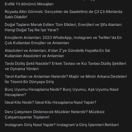
Evlilik Yıl dönümü Mesajları
Rüyada Altın Görmek: Gerçekler de Saadetiniz de Çil Çil Altınlarda
Saklı Olabilir!
Doğal Taşların Merak Edilen Tüm Etkileri, Enerjileri ve Şifa Alanları:
Hangi Doğal Taş Ne İşe Yarar?
Emojilerin Anlamları: 2023 WhatsApp, Instagram ve Twitter'da En
Çok Kullanılan Emojiler ve Anlamları
Atasözleri ve Anlamları: A'dan Z'ye Gündelik Hayatta En Sık
Kullanılan Atasözleri ve Anlamları
Tavla Diziliş Şekli Nasıldır? Erkek Tavlası ve Kız Tavlası Diziliş Şekilleri
ve Oynama Yönleri
Tarot Kartları ve Anlamları Nelerdir? Majör ve Minör Arkana Desteleri
İle Tılsımlı Bir Dünyaya Giriş
Burç Uyumu Hesaplama Nedir? Burç Uyumu, Aşk Uyumu Nasıl
Hesaplanır?
İdeal Kilo Nedir? İdeal Kilo Hesaplama Nasıl Yapılır?
Ders Çalışırken Dinlenecek Müzikler Nelerdir? Müziksiz
Çalışamayanlar Toplanın!
Instagram Giriş Nasıl Yapılır? Instagram'a Giriş İşlemleri Rehberi