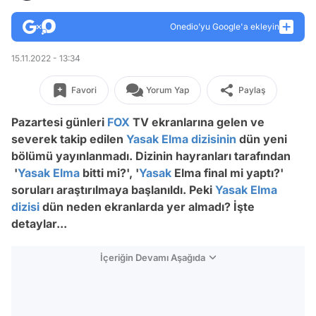
Onedio’yu Google'a ekleyin
15.11.2022 - 13:34
Favori
Yorum Yap
Paylaş
Pazartesi günleri
FOX
TV ekranlarına gelen ve
severek takip edilen
Yasak Elma dizisinin
dün yeni
bölümü yayınlanmadı. Dizinin hayranları tarafından
'
Yasak Elma
bitti mi?', '
Yasak
Elma final mi yaptı?'
soruları araştırılmaya başlanıldı. Peki
Yasak Elma
dizisi
dün neden ekranlarda yer almadı? İşte
detaylar...
İçeriğin Devamı Aşağıda