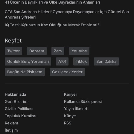
41 Ülkenin Bayrakları ve Ülke Bayraklarının Anlamları
GTA San Andreas Hileleri! Oynamaya Doyamayanlar İçin Güncel San
Andreas Şifreleri
IQ Testi: IQ'unuzun Kaç Olduğunu Merak Ettiniz mi?
Keşfet
Twitter
Deprem
Zam
Youtube
Günlük Burç Yorumları
A101
Tiktok
Son Dakika
Bugün Ne Pişirsem
Gezilecek Yerler
Hakkımızda
Kariyer
Geri Bildirim
Kullanıcı Sözleşmesi
Gizlilik Politikası
Yayın İlkeleri
Topluluk Kuralları
Künye
Reklam
RSS
İletişim