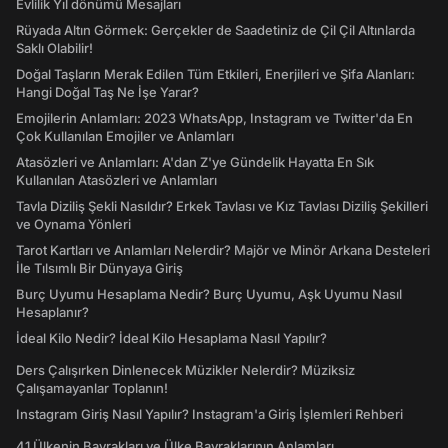
Evlilik Yıl dönümü Mesajları
Rüyada Altın Görmek: Gerçekler de Saadetiniz de Çil Çil Altınlarda
Saklı Olabilir!
Doğal Taşların Merak Edilen Tüm Etkileri, Enerjileri ve Şifa Alanları:
Hangi Doğal Taş Ne İşe Yarar?
Emojilerin Anlamları: 2023 WhatsApp, Instagram ve Twitter'da En
Çok Kullanılan Emojiler ve Anlamları
Atasözleri ve Anlamları: A'dan Z'ye Gündelik Hayatta En Sık
Kullanılan Atasözleri ve Anlamları
Tavla Diziliş Şekli Nasıldır? Erkek Tavlası ve Kız Tavlası Diziliş Şekilleri
ve Oynama Yönleri
Tarot Kartları ve Anlamları Nelerdir? Majör ve Minör Arkana Desteleri
İle Tılsımlı Bir Dünyaya Giriş
Burç Uyumu Hesaplama Nedir? Burç Uyumu, Aşk Uyumu Nasıl
Hesaplanır?
İdeal Kilo Nedir? İdeal Kilo Hesaplama Nasıl Yapılır?
Ders Çalışırken Dinlenecek Müzikler Nelerdir? Müziksiz
Çalışamayanlar Toplanın!
Instagram Giriş Nasıl Yapılır? Instagram'a Giriş İşlemleri Rehberi
41 Ülkenin Bayrakları ve Ülke Bayraklarının Anlamları