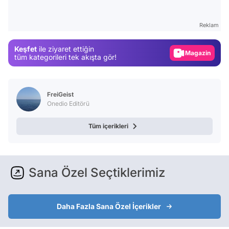
Test
Gündem
Reklam
Magazin
Keşfet
ile ziyaret ettiğin
Video
tüm kategorileri tek akışta gör!
Test
FreiGeist
Onedio Editörü
Tüm içerikleri
Sana Özel Seçtiklerimiz
Daha Fazla Sana Özel İçerikler