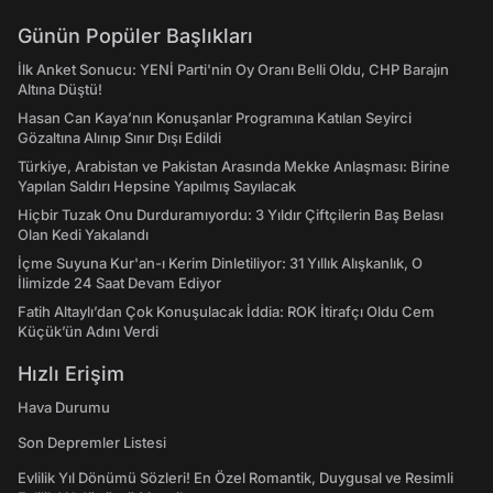
Günün Popüler Başlıkları
İlk Anket Sonucu: YENİ Parti'nin Oy Oranı Belli Oldu, CHP Barajın
Altına Düştü!
Hasan Can Kaya’nın Konuşanlar Programına Katılan Seyirci
Gözaltına Alınıp Sınır Dışı Edildi
Türkiye, Arabistan ve Pakistan Arasında Mekke Anlaşması: Birine
Yapılan Saldırı Hepsine Yapılmış Sayılacak
Hiçbir Tuzak Onu Durduramıyordu: 3 Yıldır Çiftçilerin Baş Belası
Olan Kedi Yakalandı
İçme Suyuna Kur'an-ı Kerim Dinletiliyor: 31 Yıllık Alışkanlık, O
İlimizde 24 Saat Devam Ediyor
Fatih Altaylı’dan Çok Konuşulacak İddia: ROK İtirafçı Oldu Cem
Küçük’ün Adını Verdi
Hızlı Erişim
Hava Durumu
Son Depremler Listesi
Evlilik Yıl Dönümü Sözleri! En Özel Romantik, Duygusal ve Resimli