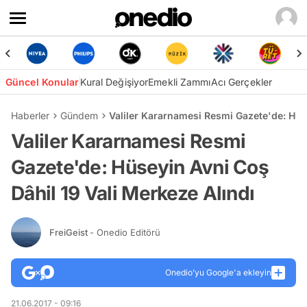
Güncel Konular
Kural Değişiyor
Emekli Zammı
Acı Gerçekler
Haberler
Gündem
Valiler Kararnamesi Resmi Gazete'de: Hüse
Valiler Kararnamesi Resmi
Gazete'de: Hüseyin Avni Coş
Dâhil 19 Vali Merkeze Alındı
FreiGeist
- Onedio Editörü
Onedio’yu Google'a ekleyin
21.06.2017 - 09:16