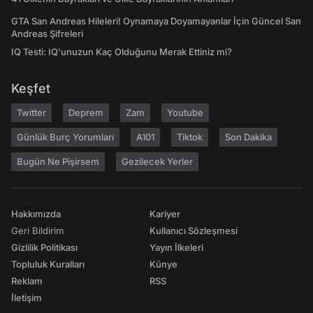
GTA San Andreas Hileleri! Oynamaya Doyamayanlar İçin Güncel San
Andreas Şifreleri
IQ Testi: IQ'unuzun Kaç Olduğunu Merak Ettiniz mi?
Keşfet
Twitter
Deprem
Zam
Youtube
Günlük Burç Yorumları
A101
Tiktok
Son Dakika
Bugün Ne Pişirsem
Gezilecek Yerler
Hakkımızda
Kariyer
Geri Bildirim
Kullanıcı Sözleşmesi
Gizlilik Politikası
Yayın İlkeleri
Topluluk Kuralları
Künye
Reklam
RSS
İletişim