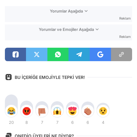
Yorumlar Aşağıda
Reklam
Yorumlar ve Emojiler Aşağıda
Reklam
BU İÇERİĞE EMOJİYLE TEPKİ VER!
20
8
7
7
6
6
4
ONEDİO ÜYELERİ NE DİYOR?