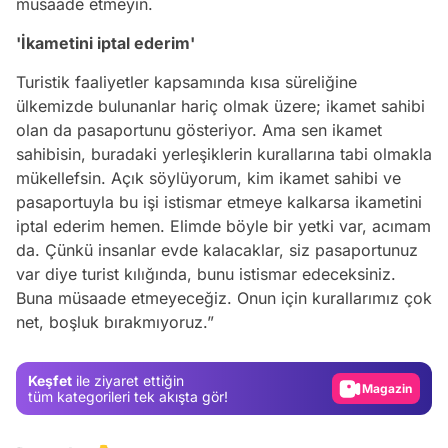
müsaade etmeyin.
'İkametini iptal ederim'
Turistik faaliyetler kapsamında kısa süreliğine
ülkemizde bulunanlar hariç olmak üzere; ikamet sahibi
olan da pasaportunu gösteriyor. Ama sen ikamet
sahibisin, buradaki yerleşiklerin kurallarına tabi olmakla
mükellefsin. Açık söylüyorum, kim ikamet sahibi ve
pasaportuyla bu işi istismar etmeye kalkarsa ikametini
iptal ederim hemen. Elimde böyle bir yetki var, acımam
da. Çünkü insanlar evde kalacaklar, siz pasaportunuz
Video
var diye turist kılığında, bunu istismar edeceksiniz.
Test
Buna müsaade etmeyeceğiz. Onun için kurallarımız çok
net, boşluk bırakmıyoruz.”
Gündem
Magazin
Keşfet
ile ziyaret ettiğin
Video
tüm kategorileri tek akışta gör!
Test