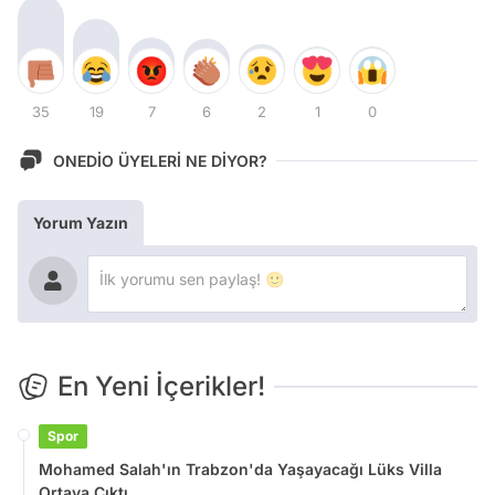
35
19
7
6
2
1
0
ONEDİO ÜYELERİ NE DİYOR?
Yorum Yazın
En Yeni İçerikler!
Spor
Mohamed Salah'ın Trabzon'da Yaşayacağı Lüks Villa
Ortaya Çıktı