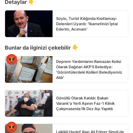
Detaylar 👇
Soylu, Turist Kılığında Kısıtlamayı
Delenleri Uyardı: 'İkametinizi İptal
Ederim, Acımam'
Bunlar da ilginizi çekebilir 👇
Deprem Yardımlarını Ramazan Kolisi
Olarak Dağıtan AKP'li Belediye:
'Görüntülerdeki Kolileri Belediyemiz
Aldı'
Gönüllü Olarak Katıldı: Bakan
Varank'a Yerli Aşının Faz-1 Klinik
Çalışmasında İlk Doz Aşı Yapıldı
Laikliği Hedef Alan Ali Edizer Şimdi de