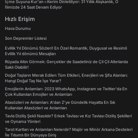
İçme Suyuna Kur'an-ı Kerim Dinletiliyor: 31 Yıllık Alışkanlık, O
İlimizde 24 Saat Devam Ediyor
Hızlı Erişim
Hava Durumu
Son Depremler Listesi
Evlilik Yıl Dönümü Sözleri! En Özel Romantik, Duygusal ve Resimli
Evlilik Yıl dönümü Mesajları
Rüyada Altın Görmek: Gerçekler de Saadetiniz de Çil Çil Altınlarda
Saklı Olabilir!
Doğal Taşların Merak Edilen Tüm Etkileri, Enerjileri ve Şifa Alanları:
Hangi Doğal Taş Ne İşe Yarar?
Emojilerin Anlamları: 2023 WhatsApp, Instagram ve Twitter'da En
Çok Kullanılan Emojiler ve Anlamları
Atasözleri ve Anlamları: A'dan Z'ye Gündelik Hayatta En Sık
Kullanılan Atasözleri ve Anlamları
Tavla Diziliş Şekli Nasıldır? Erkek Tavlası ve Kız Tavlası Diziliş Şekilleri
ve Oynama Yönleri
Tarot Kartları ve Anlamları Nelerdir? Majör ve Minör Arkana Desteleri
İle Tılsımlı Bir Dünyaya Giriş