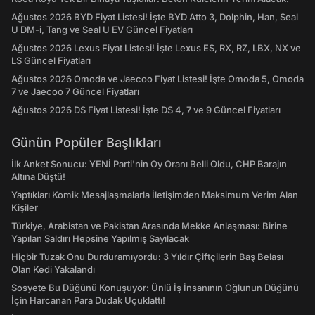
Ağustos 2026 BYD Fiyat Listesi! İşte BYD Atto 3, Dolphin, Han, Seal
U DM-i, Tang ve Seal U EV Güncel Fiyatları
Ağustos 2026 Lexus Fiyat Listesi! İşte Lexus ES, RX, RZ, LBX, NX ve
LS Güncel Fiyatları
Ağustos 2026 Omoda ve Jaecoo Fiyat Listesi! İşte Omoda 5, Omoda
7 ve Jaecoo 7 Güncel Fiyatları
Ağustos 2026 DS Fiyat Listesi! İşte DS 4, 7 ve 9 Güncel Fiyatları
Günün Popüler Başlıkları
İlk Anket Sonucu: YENİ Parti'nin Oy Oranı Belli Oldu, CHP Barajın
Altına Düştü!
Yaptıkları Komik Mesajlaşmalarla İletişimden Maksimum Verim Alan
Kişiler
Türkiye, Arabistan ve Pakistan Arasında Mekke Anlaşması: Birine
Yapılan Saldırı Hepsine Yapılmış Sayılacak
Hiçbir Tuzak Onu Durduramıyordu: 3 Yıldır Çiftçilerin Baş Belası
Olan Kedi Yakalandı
Sosyete Bu Düğünü Konuşuyor: Ünlü İş İnsanının Oğlunun Düğünü
İçin Harcanan Para Dudak Uçuklattı!