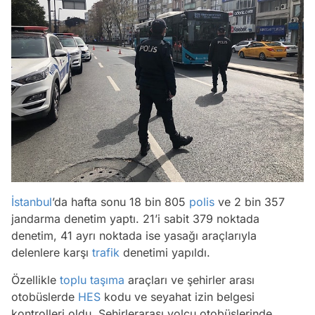
İstanbul
’da hafta sonu 18 bin 805
polis
ve 2 bin 357
jandarma denetim yaptı. 21’i sabit 379 noktada
denetim, 41 ayrı noktada ise yasağı araçlarıyla
delenlere karşı
trafik
denetimi yapıldı.
Özellikle
toplu taşıma
araçları ve şehirler arası
otobüslerde
HES
kodu ve seyahat izin belgesi
kontrolleri oldu. Şehirlerarası yolcu otobüslerinde