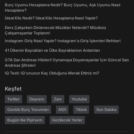
Burç Uyumu Hesaplama Nedir? Burç Uyumu, Aşk Uyumu Nasıl
Hesaplanır?
İdeal Kilo Nedir? İdeal Kilo Hesaplama Nasıl Yapılır?
Ders Çalışırken Dinlenecek Müzikler Nelerdir? Müziksiz
Çalışamayanlar Toplanın!
Instagram Giriş Nasıl Yapılır? Instagram'a Giriş İşlemleri Rehberi
41 Ülkenin Bayrakları ve Ülke Bayraklarının Anlamları
GTA San Andreas Hileleri! Oynamaya Doyamayanlar İçin Güncel San
Andreas Şifreleri
IQ Testi: IQ'unuzun Kaç Olduğunu Merak Ettiniz mi?
Keşfet
Twitter
Deprem
Zam
Youtube
Günlük Burç Yorumları
A101
Tiktok
Son Dakika
Bugün Ne Pişirsem
Gezilecek Yerler