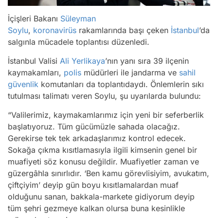
İçişleri Bakanı
Süleyman
Soylu
,
koronavirüs
rakamlarında başı çeken
İstanbul
’da
salgınla mücadele toplantısı düzenledi.
İstanbul Valisi
Ali Yerlikaya
’nın yanı sıra 39 ilçenin
kaymakamları,
polis
müdürleri ile jandarma ve
sahil
güvenlik
komutanları da toplantıdaydı. Önlemlerin sıkı
tutulması talimatı veren Soylu, şu uyarılarda bulundu:
“Valilerimiz, kaymakamlarımız için yeni bir seferberlik
başlatıyoruz. Tüm gücümüzle sahada olacağız.
Gerekirse tek tek arkadaşlarımız kontrol edecek.
Sokağa çıkma kısıtlamasıyla ilgili kimsenin genel bir
muafiyeti söz konusu değildir. Muafiyetler zaman ve
güzergâhla sınırlıdır. ‘Ben kamu görevlisiyim, avukatım,
çiftçiyim’ deyip gün boyu kısıtlamalardan muaf
olduğunu sanan, bakkala-markete gidiyorum deyip
tüm şehri gezmeye kalkan olursa buna kesinlikle