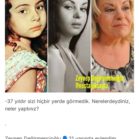
-37 yıldır sizi hiçbir yerde görmedik. Nerelerdeydiniz,
neler yaptınız?
.
Zeynep Değirmencioğlu 🗣21 yaşında evlendim.