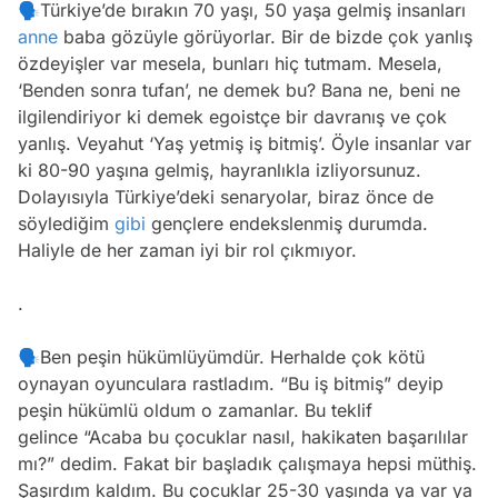
🗣Türkiye’de bırakın 70 yaşı, 50 yaşa gelmiş insanları
anne
baba gözüyle görüyorlar. Bir de bizde çok yanlış
özdeyişler var mesela, bunları hiç tutmam. Mesela,
‘Benden sonra tufan’, ne demek bu? Bana ne, beni ne
ilgilendiriyor ki demek egoistçe bir davranış ve çok
yanlış. Veyahut ‘Yaş yetmiş iş bitmiş’. Öyle insanlar var
ki 80-90 yaşına gelmiş, hayranlıkla izliyorsunuz.
Dolayısıyla Türkiye’deki senaryolar, biraz önce de
söylediğim
gibi
gençlere endekslenmiş durumda.
Haliyle de her zaman iyi bir rol çıkmıyor.
.
🗣Ben peşin hükümlüyümdür. Herhalde çok kötü
oynayan oyunculara rastladım. “Bu iş bitmiş” deyip
peşin hükümlü oldum o zamanlar. Bu teklif
gelince “Acaba bu çocuklar nasıl, hakikaten başarılılar
mı?” dedim. Fakat bir başladık çalışmaya hepsi müthiş.
Şaşırdım kaldım. Bu çocuklar 25-30 yaşında ya var ya