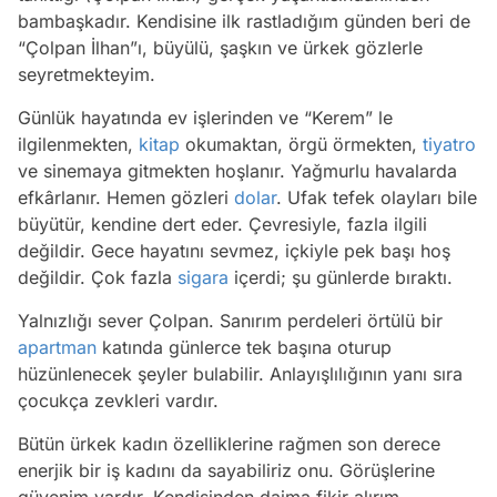
bambaşkadır. Kendisine ilk rastladığım günden beri de
“Çolpan İlhan”ı, büyülü, şaşkın ve ürkek gözlerle
seyretmekteyim.
Günlük hayatında ev işlerinden ve “Kerem” le
ilgilenmekten,
kitap
okumaktan, örgü örmekten,
tiyatro
ve sinemaya gitmekten hoşlanır. Yağmurlu havalarda
efkârlanır. Hemen gözleri
dolar
. Ufak tefek olayları bile
büyütür, kendine dert eder. Çevresiyle, fazla ilgili
değildir. Gece hayatını sevmez, içkiyle pek başı hoş
değildir. Çok fazla
sigara
içerdi; şu günlerde bıraktı.
Yalnızlığı sever Çolpan. Sanırım perdeleri örtülü bir
apartman
katında günlerce tek başına oturup
hüzünlenecek şeyler bulabilir. Anlayışlılığının yanı sıra
çocukça zevkleri vardır.
Bütün ürkek kadın özelliklerine rağmen son derece
enerjik bir iş kadını da sayabiliriz onu. Görüşlerine