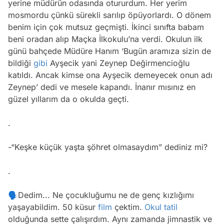
yerine müdürün odasında otururdum. Her yerim
mosmordu çünkü sürekli sarılıp öpüyorlardı. O dönem
benim için çok mutsuz geçmişti. İkinci sınıfta babam
beni oradan alıp Maçka İlkokulu’na verdi. Okulun ilk
günü bahçede Müdüre Hanım ‘Bugün aramıza sizin de
bildiği
gibi
Ayşecik yani Zeynep Değirmencioğlu
katıldı. Ancak kimse ona Ayşecik demeyecek onun adı
Zeynep’ dedi ve mesele kapandı. İnanır mısınız en
güzel yıllarım da o okulda geçti.
.
-“Keşke küçük yaşta şöhret olmasaydım” dediniz mi?
.
🗣Dedim... Ne çocukluğumu ne de genç kızlığımı
yaşayabildim. 50 küsur
film
çektim.
Okul
tatil
olduğunda sette çalışırdım. Aynı zamanda jimnastik ve