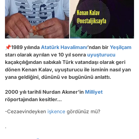
📌1989 yılında
Atatürk Havalimanı
’ndan bir
Yeşilçam
starı olarak ayrılan ve 10 yıl sonra
uyuşturucu
kaçakçılığından sabıkalı Türk vatandaşı olarak geri
dönen Kenan Kalav, uyuşturucu ile isminin nasıl yan
yana geldiğini, dününü ve bugününü anlattı.
2000 yılı tarihli Nurdan Akıner'in
Milliyet
röportajından kesitler...
-Cezaevindeyken
işkence
gördünüz mü?
.