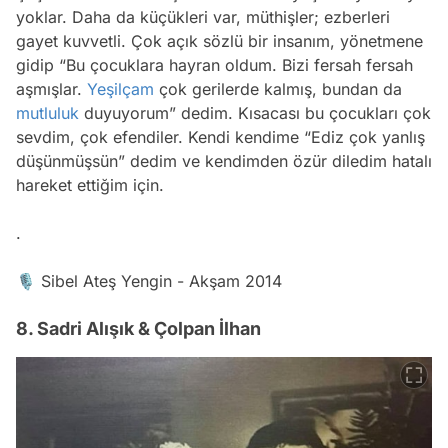
yoklar. Daha da küçükleri var, müthişler; ezberleri
gayet kuvvetli. Çok açık sözlü bir insanım, yönetmene
gidip “Bu çocuklara hayran oldum. Bizi fersah fersah
aşmışlar.
Yeşilçam
çok gerilerde kalmış, bundan da
mutluluk
duyuyorum” dedim. Kısacası bu çocukları çok
sevdim, çok efendiler. Kendi kendime “Ediz çok yanlış
düşünmüşsün” dedim ve kendimden özür diledim hatalı
hareket ettiğim için.
.
🎙 Sibel Ateş Yengin - Akşam 2014
8. Sadri Alışık & Çolpan İlhan