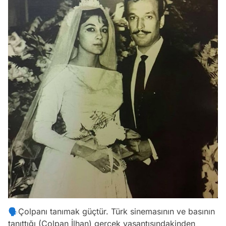
🗣Çolpanı tanımak güçtür. Türk sinemasının ve basının
tanıttığı (Çolpan İlhan) gerçek yaşantısındakinden