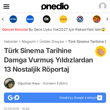
Güncel Konular
Bu Gece Uyku Yok
2027 İçin Rakam
Yeni İsim😱
Haberler
Magazin
Ünlüler Dosyası
Türk Sinema Tarihine Da
Türk Sinema Tarihine
Damga Vurmuş Yıldızlardan
13 Nostaljik Röportaj
Oğuzhan Kaya
- Gündem Editörü
Onedio’yu Google'a ekleyin
10.09.2018 - 15:48