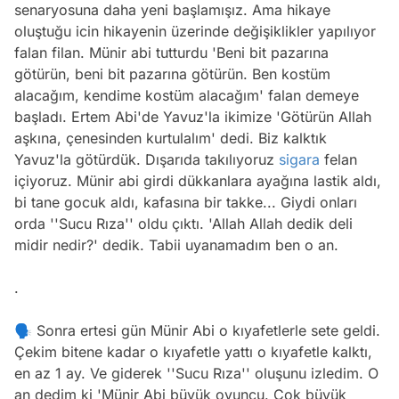
senaryosuna daha yeni başlamışız. Ama hikaye
oluştuğu icin hikayenin üzerinde değişiklikler yapılıyor
falan filan. Münir abi tutturdu 'Beni bit pazarına
götürün, beni bit pazarına götürün. Ben kostüm
alacağım, kendime kostüm alacağım' falan demeye
başladı. Ertem Abi'de Yavuz'la ikimize 'Götürün Allah
aşkına, çenesinden kurtulalım' dedi. Biz kalktık
Yavuz'la götürdük. Dışarıda takılıyoruz
sigara
felan
içiyoruz. Münir abi girdi dükkanlara ayağına lastik aldı,
bi tane gocuk aldı, kafasına bir takke... Giydi onları
orda ''Sucu Rıza'' oldu çıktı. 'Allah Allah dedik deli
midir nedir?' dedik. Tabii uyanamadım ben o an.
.
🗣 Sonra ertesi gün Münir Abi o kıyafetlerle sete geldi.
Çekim bitene kadar o kıyafetle yattı o kıyafetle kalktı,
en az 1 ay. Ve giderek ''Sucu Rıza'' oluşunu izledim. O
an dedim ki 'Münir Abi büyük oyuncu. Çok büyük