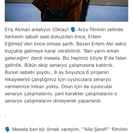
Eriş Akman anlatıyor (Oktay) 🗣 Arzu filminin setinde
herkesin sabah saat dokuzdan önce, Ertem
Eğilmez'den önce olması şarttı. Bazen Ertem Abi sekiz
buçukta gelmeye karar verebilirdi. 'Ben yarın erken
geleceğim' derdi mesela. Biz hepimiz böyle 8'de felan
gelirdik. Bütün ekip senaryo çalışmasına katılırdı.
Bunun sebebi şuydu ; 8 ay boyunca 6 projenin
hikayelerini çalıştığımız için oyunculara senaryo
vermemize imkan yoktu. Onun için de oyuncular
senaryo çalışmalarını, yani karakter çalışmalarını o
senaryo çalışmalarını dinleyerek yaparlardı.
.
🗣 Mesela ben bir örnek vereyim. ''Aile Şerefi'' filminin