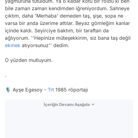
yağmuruna tutuldum. Ya o kadar kötü bir roldü ki ben
bile zaman zaman kendimden iğreniyordum. Sahneye
çıktım, daha 'Merhaba' demeden taş, şişe, sopa ne
varsa bir anda üzerime attılar. Beyaz gömleğim kanlar
içinde kaldı. Seyirciye baktım, bir taraftan da
ağlıyorum. ''Hepinize müteşekkirim, siz bana taş değil
ekmek
atıyorsunuz'' dedim.
O yüzden mutluyum.
.
🎙 Ayşe Egesoy -
Trt
1985 röportajı
İçeriğin Devamı Aşağıda