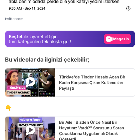
Video
Test
twitter.com
Gündem
Keşfet
ile ziyaret ettiğin
Magazin
tüm kategorileri tek akışta gör!
Video
Bu videolar da ilginizi çekebilir;
Test
Türkiye'de Tinder Hesabı Açan Bir
Kadın Karşısına Çıkan Kullanıcıları
Paylaştı
👇
Bir Aile "Bizden Önce Nasıl Bir
Hayatınız Vardı?" Sorusunu Soran
Çocuklarına Uygulamalı Olarak
Gösterdi