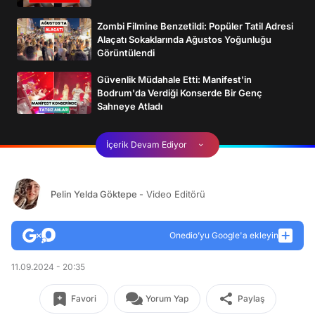
Zombi Filmine Benzetildi: Popüler Tatil Adresi
Alaçatı Sokaklarında Ağustos Yoğunluğu
Görüntülendi
Güvenlik Müdahale Etti: Manifest'in
Bodrum'da Verdiği Konserde Bir Genç
Sahneye Atladı
İçerik Devam Ediyor
Pelin Yelda Göktepe
- Video Editörü
Onedio’yu Google'a ekleyin
11.09.2024 - 20:35
Favori
Yorum Yap
Paylaş