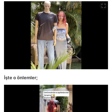
İşte o önlemler;