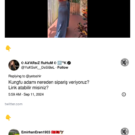
/
👇
twitter.com
👇