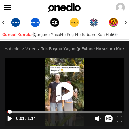
Güncel Konular
Çerçeve Yasa
Ne Koç Ne Sabancı
Son Hali👀
Haberler
Video
Tek Başına Yaşadığı Evinde Hırsızlara Karşı 
0:01
/
1:14