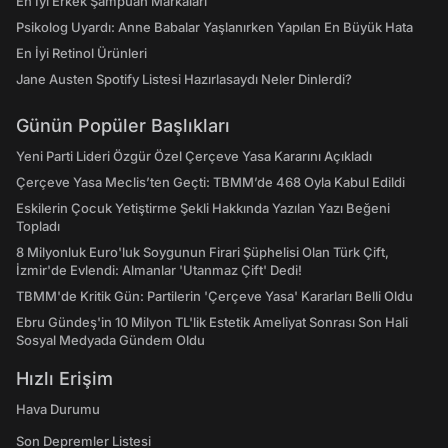
En İyi Erkek Şampuan Markaları
Psikolog Uyardı: Anne Babalar Yaşlanırken Yapılan En Büyük Hata
En İyi Retinol Ürünleri
Jane Austen Spotify Listesi Hazırlasaydı Neler Dinlerdi?
Günün Popüler Başlıkları
Yeni Parti Lideri Özgür Özel Çerçeve Yasa Kararını Açıkladı
Çerçeve Yasa Meclis’ten Geçti: TBMM’de 468 Oyla Kabul Edildi
Eskilerin Çocuk Yetiştirme Şekli Hakkında Yazılan Yazı Beğeni
Topladı
8 Milyonluk Euro'luk Soygunun Firari Şüphelisi Olan Türk Çift,
İzmir'de Evlendi: Almanlar 'Utanmaz Çift' Dedi!
TBMM'de Kritik Gün: Partilerin 'Çerçeve Yasa' Kararları Belli Oldu
Ebru Gündeş'in 10 Milyon TL'lik Estetik Ameliyat Sonrası Son Hali
Sosyal Medyada Gündem Oldu
Hızlı Erişim
Hava Durumu
Son Depremler Listesi