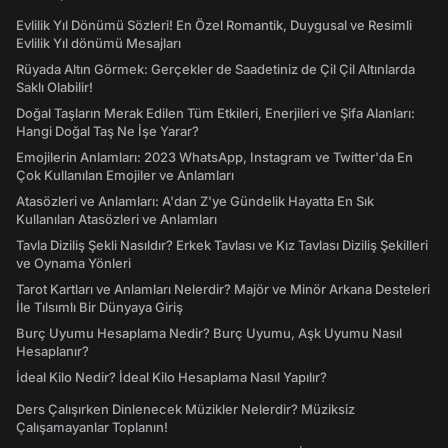
Evlilik Yıl Dönümü Sözleri! En Özel Romantik, Duygusal ve Resimli
Evlilik Yıl dönümü Mesajları
Rüyada Altın Görmek: Gerçekler de Saadetiniz de Çil Çil Altınlarda
Saklı Olabilir!
Doğal Taşların Merak Edilen Tüm Etkileri, Enerjileri ve Şifa Alanları:
Hangi Doğal Taş Ne İşe Yarar?
Emojilerin Anlamları: 2023 WhatsApp, Instagram ve Twitter'da En
Çok Kullanılan Emojiler ve Anlamları
Atasözleri ve Anlamları: A'dan Z'ye Gündelik Hayatta En Sık
Kullanılan Atasözleri ve Anlamları
Tavla Diziliş Şekli Nasıldır? Erkek Tavlası ve Kız Tavlası Diziliş Şekilleri
ve Oynama Yönleri
Tarot Kartları ve Anlamları Nelerdir? Majör ve Minör Arkana Desteleri
İle Tılsımlı Bir Dünyaya Giriş
Burç Uyumu Hesaplama Nedir? Burç Uyumu, Aşk Uyumu Nasıl
Hesaplanır?
İdeal Kilo Nedir? İdeal Kilo Hesaplama Nasıl Yapılır?
Ders Çalışırken Dinlenecek Müzikler Nelerdir? Müziksiz
Çalışamayanlar Toplanın!