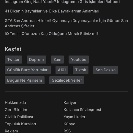
Instagram Giriş Nasıl Yapılır? Instagram'a Giriş İşlemleri Rehberi
41 Ülkenin Bayrakları ve Ülke Bayraklarının Anlamları
GTA San Andreas Hileleri! Oynamaya Doyamayanlar İçin Güncel San
Andreas Şifreleri
IQ Testi: IQ'unuzun Kaç Olduğunu Merak Ettiniz mi?
Keşfet
Twitter
Deprem
Zam
Youtube
Günlük Burç Yorumları
A101
Tiktok
Son Dakika
Bugün Ne Pişirsem
Gezilecek Yerler
Hakkımızda
Kariyer
Geri Bildirim
Kullanıcı Sözleşmesi
Gizlilik Politikası
Yayın İlkeleri
Topluluk Kuralları
Künye
Reklam
RSS