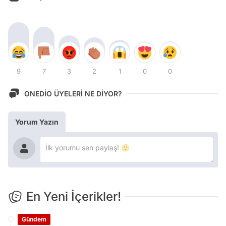
9
7
3
2
1
0
0
ONEDİO ÜYELERİ NE DİYOR?
Yorum Yazın
En Yeni İçerikler!
Gündem