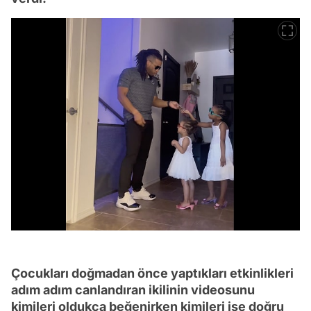
Çocukları doğmadan önce yaptıkları etkinlikleri
adım adım canlandıran ikilinin videosunu
kimileri oldukça beğenirken kimileri ise doğru