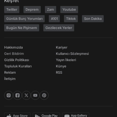
Keşfet
Twitter
Deprem
Zam
Youtube
Günlük Burç Yorumları
A101
Tiktok
Son Dakika
Bugün Ne Pişirsem
Gezilecek Yerler
Hakkımızda
Kariyer
Geri Bildirim
Kullanıcı Sözleşmesi
Gizlilik Politikası
Yayın İlkeleri
Topluluk Kuralları
Künye
Reklam
RSS
İletişim