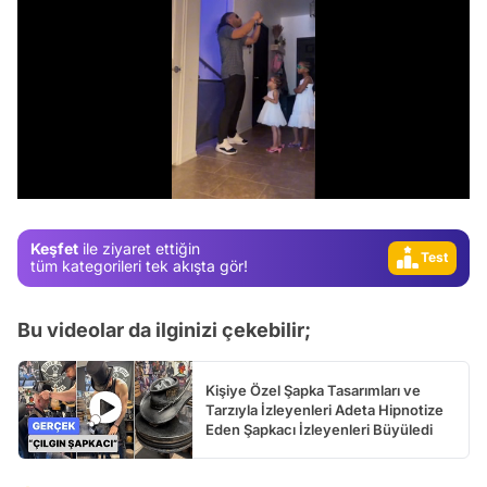
Video
Test
Gündem
/
Magazin
Video
Keşfet
ile ziyaret ettiğin
Test
tüm kategorileri tek akışta gör!
Bu videolar da ilginizi çekebilir;
Kişiye Özel Şapka Tasarımları ve
Tarzıyla İzleyenleri Adeta Hipnotize
Eden Şapkacı İzleyenleri Büyüledi