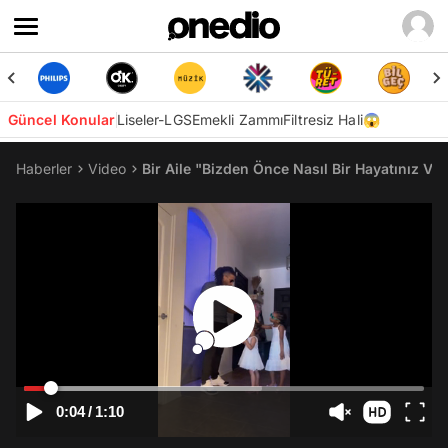
Güncel Konular
Liseler-LGS
Emekli Zammı
Filtresiz Hali😱
Haberler
Video
Bir Aile "Bizden Önce Nasıl Bir Hayatınız V
0:04
/
1:10