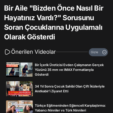
Bir Aile "Bizden Önce Nasıl Bir
Hayatınız Vardı?" Sorusunu
Soran Çocuklarına Uygulamalı
Olarak Gösterdi
Önerilen Videolar
Gizle
Bir İçerik Üreticisi Evden Çalışmanın Gerçek
Yüzünü 35 mm ve IMAX Formatlarıyla
Gösterdi
34 Yıl Sonra Çocuk Sahibi Olan Çift İkizleriyle
Anıtkabir’i Ziyaret Etti
Türkçe Eğitmeninden Eğlenceli Karşılaştırma:
Yabancı Ninniler vs Türk Ninnileri