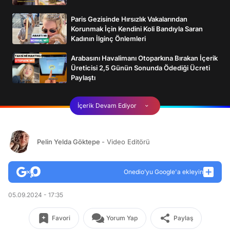
Paris Gezisinde Hırsızlık Vakalarından
Korunmak İçin Kendini Koli Bandıyla Saran
Kadının İlginç Önlemleri
Arabasını Havalimanı Otoparkına Bırakan İçerik
Üreticisi 2,5 Günün Sonunda Ödediği Ücreti
Paylaştı
İçerik Devam Ediyor
Pelin Yelda Göktepe
- Video Editörü
Onedio’yu Google'a ekleyin
05.09.2024 - 17:35
Favori
Yorum Yap
Paylaş