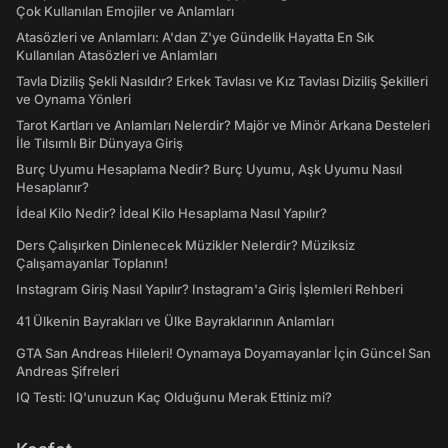
Çok Kullanılan Emojiler ve Anlamları
Atasözleri ve Anlamları: A'dan Z'ye Gündelik Hayatta En Sık
Kullanılan Atasözleri ve Anlamları
Tavla Diziliş Şekli Nasıldır? Erkek Tavlası ve Kız Tavlası Diziliş Şekilleri
ve Oynama Yönleri
Tarot Kartları ve Anlamları Nelerdir? Majör ve Minör Arkana Desteleri
İle Tılsımlı Bir Dünyaya Giriş
Burç Uyumu Hesaplama Nedir? Burç Uyumu, Aşk Uyumu Nasıl
Hesaplanır?
İdeal Kilo Nedir? İdeal Kilo Hesaplama Nasıl Yapılır?
Ders Çalışırken Dinlenecek Müzikler Nelerdir? Müziksiz
Çalışamayanlar Toplanın!
Instagram Giriş Nasıl Yapılır? Instagram'a Giriş İşlemleri Rehberi
41 Ülkenin Bayrakları ve Ülke Bayraklarının Anlamları
GTA San Andreas Hileleri! Oynamaya Doyamayanlar İçin Güncel San
Andreas Şifreleri
IQ Testi: IQ'unuzun Kaç Olduğunu Merak Ettiniz mi?