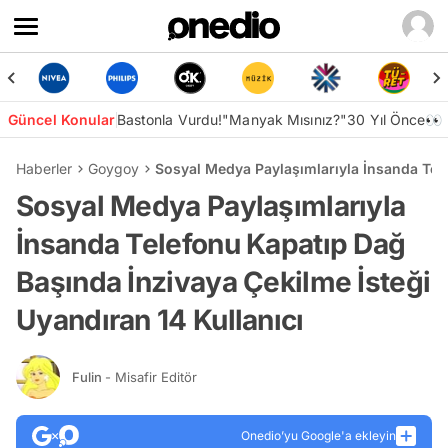
Güncel Konular
Bastonla Vurdu!
"Manyak Mısınız?"
30 Yıl Önce👀
Haberler
Goygoy
Sosyal Medya Paylaşımlarıyla İnsanda Tele
Sosyal Medya Paylaşımlarıyla
İnsanda Telefonu Kapatıp Dağ
Başında İnzivaya Çekilme İsteği
Uyandıran 14 Kullanıcı
Fulin
- Misafir Editör
Onedio’yu Google'a ekleyin