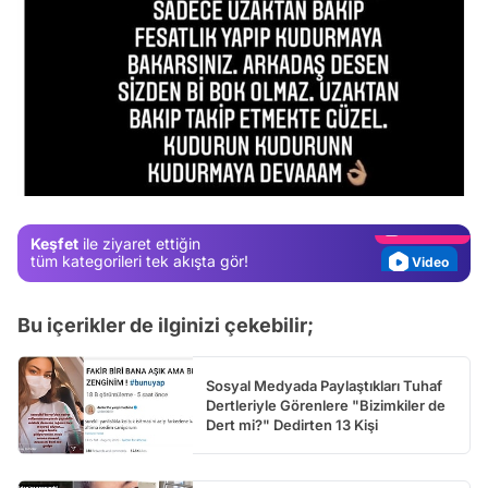
Video
Test
Gündem
Magazin
Keşfet
ile ziyaret ettiğin
Video
tüm kategorileri tek akışta gör!
Test
Bu içerikler de ilginizi çekebilir;
Sosyal Medyada Paylaştıkları Tuhaf
Dertleriyle Görenlere "Bizimkiler de
Dert mi?" Dedirten 13 Kişi