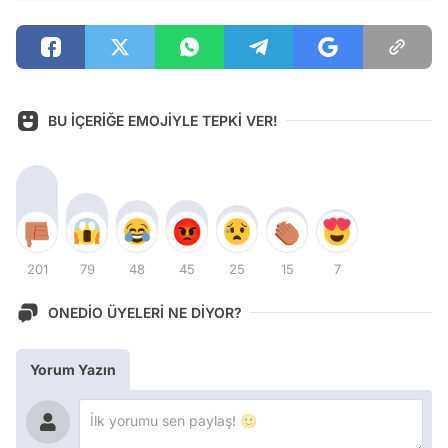
BU İÇERİĞE EMOJİYLE TEPKİ VER!
201
79
48
45
25
15
7
ONEDİO ÜYELERİ NE DİYOR?
Yorum Yazın