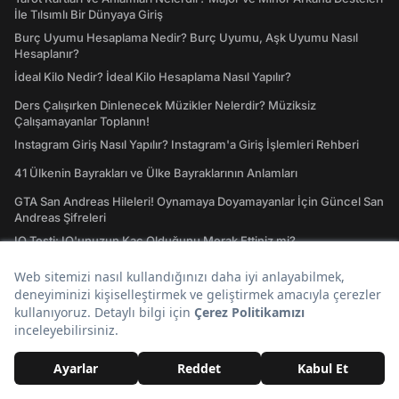
İle Tılsımlı Bir Dünyaya Giriş
Burç Uyumu Hesaplama Nedir? Burç Uyumu, Aşk Uyumu Nasıl
Hesaplanır?
İdeal Kilo Nedir? İdeal Kilo Hesaplama Nasıl Yapılır?
Ders Çalışırken Dinlenecek Müzikler Nelerdir? Müziksiz
Çalışamayanlar Toplanın!
Instagram Giriş Nasıl Yapılır? Instagram'a Giriş İşlemleri Rehberi
41 Ülkenin Bayrakları ve Ülke Bayraklarının Anlamları
GTA San Andreas Hileleri! Oynamaya Doyamayanlar İçin Güncel San
Andreas Şifreleri
IQ Testi: IQ'unuzun Kaç Olduğunu Merak Ettiniz mi?
Keşfet
Twitter
Deprem
Zam
Youtube
Günlük Burç Yorumları
A101
Tiktok
Son Dakika
Bugün Ne Pişirsem
Gezilecek Yerler