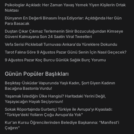
Psikologlar Açıkladı: Her Zaman Yavaş Yemek Yiyen Kişilerin Ortak
Noktası
Dünyanın En Değerli Binasını İnşa Ediyorlar: Açıldığında Her Gün
Para Basacak
Duştan Çıkar Çıkmaz Terlemenin Sinir Bozuculuğundan Kimseye
Güveni Kalmayana Son 24 Saatin Viral Tweetleri
Vefa Serisi Pickleball Turnuvası Ankara'da Yüreklere Dokundu
Tarot Falına Göre 9 Ağustos Pazar Günü Senin İçin Nasıl Geçecek?
9 Ağustos Pazar Koç Burcu Günlük Sağlık Burç Yorumu
Günün Popüler Başlıkları
Beşiktaş-Üsküdar Vapurunda Yaşlı Kadın, Şort Giyen Kadının
Bacağına Bastonla Vurdu!
Yaşamak İstediğin Ülke Hangisi? Haritadaki Yerini Değil,
Yaşayacağın Hayatı Seçiyorsun!
Sokak Röportajında Gurbetçi Türkiye ile Avrupa'yı Kıyasladı:
"Türkiye’deki Yolların Çoğu Avrupa’da Yok"
Kur'an Kursu Öğrencilerinden Belediye Başkanına: "Manifest’i
Çağırın"