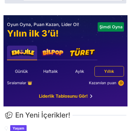
Oyun Oyna, Puan Kazan, Lider Ol!
Şimdi Oyna
Yılın ilk 3’ü!
Günlük
Haftalık
Aylık
Yıllık
Sıralamalar 👑
Kazanılan puan
Liderlik Tablosunu Gör!
En Yeni İçerikler!
Yaşam