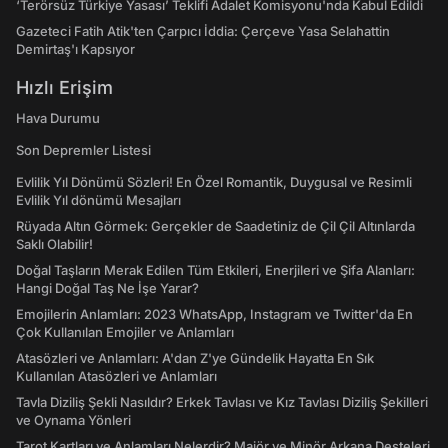
‘Terörsüz Türkiye Yasası’ Teklifi Adalet Komisyonu'nda Kabul Edildi
Gazeteci Fatih Atik'ten Çarpıcı İddia: Çerçeve Yasa Selahattin
Demirtaş'ı Kapsıyor
Hızlı Erişim
Hava Durumu
Son Depremler Listesi
Evlilik Yıl Dönümü Sözleri! En Özel Romantik, Duygusal ve Resimli
Evlilik Yıl dönümü Mesajları
Rüyada Altın Görmek: Gerçekler de Saadetiniz de Çil Çil Altınlarda
Saklı Olabilir!
Doğal Taşların Merak Edilen Tüm Etkileri, Enerjileri ve Şifa Alanları:
Hangi Doğal Taş Ne İşe Yarar?
Emojilerin Anlamları: 2023 WhatsApp, Instagram ve Twitter'da En
Çok Kullanılan Emojiler ve Anlamları
Atasözleri ve Anlamları: A'dan Z'ye Gündelik Hayatta En Sık
Kullanılan Atasözleri ve Anlamları
Tavla Diziliş Şekli Nasıldır? Erkek Tavlası ve Kız Tavlası Diziliş Şekilleri
ve Oynama Yönleri
Tarot Kartları ve Anlamları Nelerdir? Majör ve Minör Arkana Desteleri