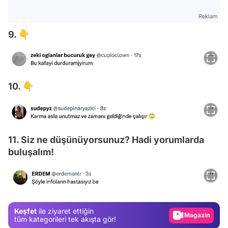
Reklam
9. 👇
10. 👇
11. Siz ne düşünüyorsunuz? Hadi yorumlarda
Video
buluşalım!
Test
Gündem
Magazin
Keşfet
ile ziyaret ettiğin
Video
tüm kategorileri tek akışta gör!