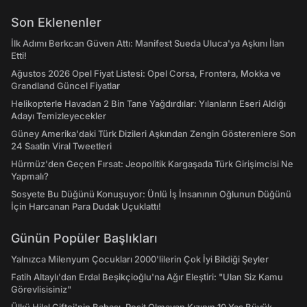
Son Eklenenler
İlk Adımı Berkcan Güven Attı: Manifest Sueda Uluca'ya Aşkını İlan
Etti!
Ağustos 2026 Opel Fiyat Listesi: Opel Corsa, Frontera, Mokka ve
Grandland Güncel Fiyatlar
Helikopterle Havadan 2 Bin Tane Yağdırdılar: Yılanların Eseri Aldığı
Adayı Temizleyecekler
Güney Amerika'daki Türk Dizileri Aşkından Zengin Gösterenlere Son
24 Saatin Viral Tweetleri
Hürmüz'den Geçen Fırsat: Jeopolitik Kargaşada Türk Girişimcisi Ne
Yapmalı?
Sosyete Bu Düğünü Konuşuyor: Ünlü İş İnsanının Oğlunun Düğünü
İçin Harcanan Para Dudak Uçuklattı!
Günün Popüler Başlıkları
Yalnızca Milenyum Çocukları 2000'lilerin Çok İyi Bildiği Şeyler
Fatih Altaylı'dan Erdal Beşikçioğlu'na Ağır Eleştiri: "Ulan Siz Kamu
Görevlisisiniz"