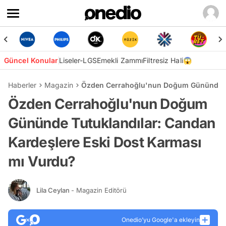
Güncel Konular
Liseler-LGS
Emekli Zammı
Filtresiz Hali😱
Haberler
Magazin
Özden Cerrahoğlu'nun Doğum Gününde Tu
Özden Cerrahoğlu'nun Doğum
Gününde Tutuklandılar: Candan
Kardeşlere Eski Dost Karması
mı Vurdu?
Lila Ceylan
- Magazin Editörü
Onedio’yu Google'a ekleyin