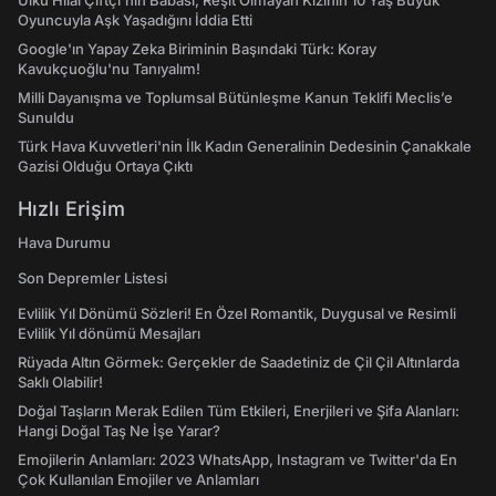
Ülkü Hilal Çiftçi'nin Babası, Reşit Olmayan Kızının 10 Yaş Büyük
Oyuncuyla Aşk Yaşadığını İddia Etti
Google'ın Yapay Zeka Biriminin Başındaki Türk: Koray
Kavukçuoğlu'nu Tanıyalım!
Milli Dayanışma ve Toplumsal Bütünleşme Kanun Teklifi Meclis’e
Sunuldu
Türk Hava Kuvvetleri'nin İlk Kadın Generalinin Dedesinin Çanakkale
Gazisi Olduğu Ortaya Çıktı
Hızlı Erişim
Hava Durumu
Son Depremler Listesi
Evlilik Yıl Dönümü Sözleri! En Özel Romantik, Duygusal ve Resimli
Evlilik Yıl dönümü Mesajları
Rüyada Altın Görmek: Gerçekler de Saadetiniz de Çil Çil Altınlarda
Saklı Olabilir!
Doğal Taşların Merak Edilen Tüm Etkileri, Enerjileri ve Şifa Alanları:
Hangi Doğal Taş Ne İşe Yarar?
Emojilerin Anlamları: 2023 WhatsApp, Instagram ve Twitter'da En
Çok Kullanılan Emojiler ve Anlamları