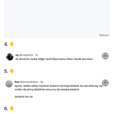
Reklam
4. 👇
5. 👇
6. 👇