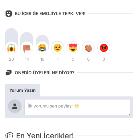
BU İÇERİĞE EMOJİYLE TEPKİ VER!
20
14
10
1
0
0
0
ONEDİO ÜYELERİ NE DİYOR?
Yorum Yazın
En Yeni İçerikler!