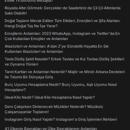
Evlilik Yıl dönümü Mesajları
Rüyada Altın Görmek: Gerçekler de Saadetiniz de Çil Çil Altınlarda
Saklı Olabilir!
Doğal Taşların Merak Edilen Tüm Etkileri, Enerjileri ve Şifa Alanları:
Hangi Doğal Taş Ne İşe Yarar?
Emojilerin Anlamları: 2023 WhatsApp, Instagram ve Twitter'da En
Çok Kullanılan Emojiler ve Anlamları
Atasözleri ve Anlamları: A'dan Z'ye Gündelik Hayatta En Sık
Kullanılan Atasözleri ve Anlamları
Tavla Diziliş Şekli Nasıldır? Erkek Tavlası ve Kız Tavlası Diziliş Şekilleri
ve Oynama Yönleri
Tarot Kartları ve Anlamları Nelerdir? Majör ve Minör Arkana Desteleri
İle Tılsımlı Bir Dünyaya Giriş
Burç Uyumu Hesaplama Nedir? Burç Uyumu, Aşk Uyumu Nasıl
Hesaplanır?
İdeal Kilo Nedir? İdeal Kilo Hesaplama Nasıl Yapılır?
Ders Çalışırken Dinlenecek Müzikler Nelerdir? Müziksiz
Çalışamayanlar Toplanın!
Instagram Giriş Nasıl Yapılır? Instagram'a Giriş İşlemleri Rehberi
41 Ülkenin Bayrakları ve Ülke Bayraklarının Anlamları