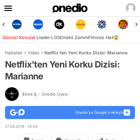
Güncel Konular
Liseler-LGS
Emekli Zammı
Filtresiz Hali😱
Haberler
Video
Netflix'ten Yeni Korku Dizisi: Marianne
Netflix'ten Yeni Korku Dizisi:
Marianne
Emre Ş.
- Onedio Üyesi
Onedio’yu Google'a ekleyin
27.08.2019 - 14:54