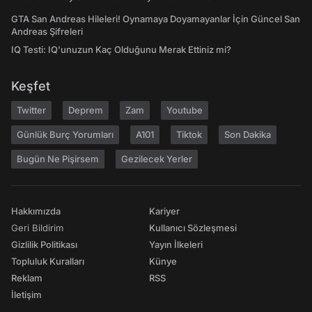
GTA San Andreas Hileleri! Oynamaya Doyamayanlar İçin Güncel San
Andreas Şifreleri
IQ Testi: IQ'unuzun Kaç Olduğunu Merak Ettiniz mi?
Keşfet
Twitter
Deprem
Zam
Youtube
Günlük Burç Yorumları
A101
Tiktok
Son Dakika
Bugün Ne Pişirsem
Gezilecek Yerler
Hakkımızda
Kariyer
Geri Bildirim
Kullanıcı Sözleşmesi
Gizlilik Politikası
Yayın İlkeleri
Topluluk Kuralları
Künye
Reklam
RSS
İletişim