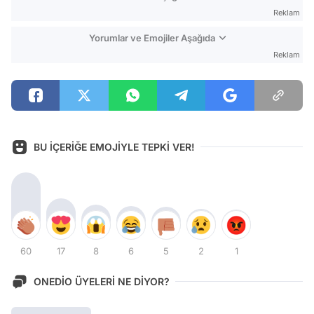
Reklam
Yorumlar ve Emojiler Aşağıda
Reklam
BU İÇERİĞE EMOJİYLE TEPKİ VER!
60
17
8
6
5
2
1
ONEDİO ÜYELERİ NE DİYOR?