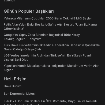
Evlendi!
Günün Popüler Başlıkları
Yalnızca Milenyum Çocukları 2000'lilerin Çok İyi Bildiği Şeyler
Fatih Altaylı'dan Erdal Beşikçioğlu'na Ağır Eleştiri: "Ulan Siz Kamu
Görevlisisiniz"
Google'ın Yapay Zeka Biriminin Başındaki Türk: Koray
Kavukçuoğlu'nu Tanıyalım!
Türk Hava Kuvvetleri'nin İlk Kadın Generalinin Dedesinin Çanakkale
Gazisi Olduğu Ortaya Çıktı
LGS Yerleştirmelerinin Ardından Türkiye'nin En Yüksek Puanlı
Liseleri Belli Oldu
Yaptıkları Komik Mesajlaşmalarla İletişimden Maksimum Verim Alan
Kişiler
Hızlı Erişim
Hava Durumu
Son Depremler Listesi
Evlilik Yıl Dönümü Sözleri! En Özel Romantik, Duygusal ve Resimli