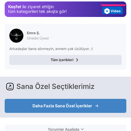
Keşfet
ile ziyaret ettiğin
Video
tüm kategorileri tek akışta gör!
Test
Emre Ş.
Onedio Üyesi
Arkadaşlar bana sövmeyin, annem çok üzülüyor. :(
Tüm içerikleri
Sana Özel Seçtiklerimiz
Daha Fazla Sana Özel İçerikler
Yorumlar Aşağıda