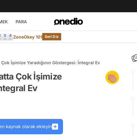
MEK
PARA
ZoneOkey 101
Seri Diz
Çok İşimize Yaradığının Göstergesi: İntegral Ev
tta Çok İşimize
ntegral Ev
en kaynak olarak ekleyin