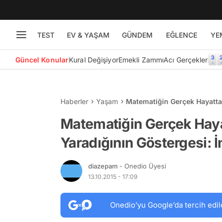
TEST
EV & YAŞAM
GÜNDEM
EĞLENCE
YE
Güncel Konular
Kural Değişiyor
Emekli Zammı
Acı Gerçekler
Haberler
Yaşam
Matematiğin Gerçek Hayatta 
Matematiğin Gerçek Haya
Yaradığının Göstergesi: İ
diazepam
- Onedio Üyesi
13.10.2015 - 17:09
Onedio’yu Google’da tercih edil