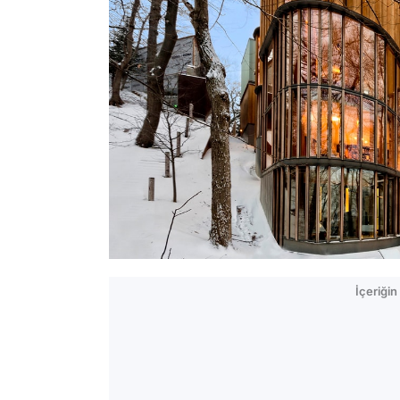
İçeriği