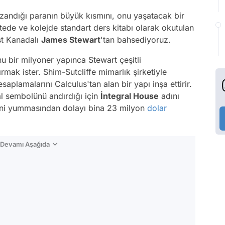
zandığı paranın büyük kısmını, onu yaşatacak bir
itede ve kolejde standart ders kitabı olarak okutulan
st Kanadalı
James Stewart
'tan bahsediyoruz.
u bir milyoner yapınca Stewart çeşitli
rmak ister. Shim-Sutcliffe mimarlık şirketiyle
aplamalarını Calculus'tan alan bir yapı inşa ettirir.
al sembolünü andırdığı için
İntegral House
adını
erini yummasından dolayı bina 23 milyon
dolar
n Devamı Aşağıda