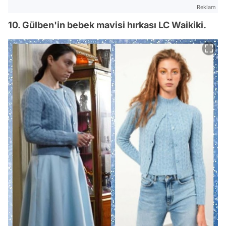
Reklam
10. Gülben'in bebek mavisi hırkası LC Waikiki.