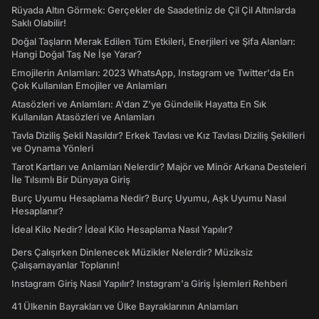
Rüyada Altın Görmek: Gerçekler de Saadetiniz de Çil Çil Altınlarda
Saklı Olabilir!
Doğal Taşların Merak Edilen Tüm Etkileri, Enerjileri ve Şifa Alanları:
Hangi Doğal Taş Ne İşe Yarar?
Emojilerin Anlamları: 2023 WhatsApp, Instagram ve Twitter'da En
Çok Kullanılan Emojiler ve Anlamları
Atasözleri ve Anlamları: A'dan Z'ye Gündelik Hayatta En Sık
Kullanılan Atasözleri ve Anlamları
Tavla Diziliş Şekli Nasıldır? Erkek Tavlası ve Kız Tavlası Diziliş Şekilleri
ve Oynama Yönleri
Tarot Kartları ve Anlamları Nelerdir? Majör ve Minör Arkana Desteleri
İle Tılsımlı Bir Dünyaya Giriş
Burç Uyumu Hesaplama Nedir? Burç Uyumu, Aşk Uyumu Nasıl
Hesaplanır?
İdeal Kilo Nedir? İdeal Kilo Hesaplama Nasıl Yapılır?
Ders Çalışırken Dinlenecek Müzikler Nelerdir? Müziksiz
Çalışamayanlar Toplanın!
Instagram Giriş Nasıl Yapılır? Instagram'a Giriş İşlemleri Rehberi
41 Ülkenin Bayrakları ve Ülke Bayraklarının Anlamları