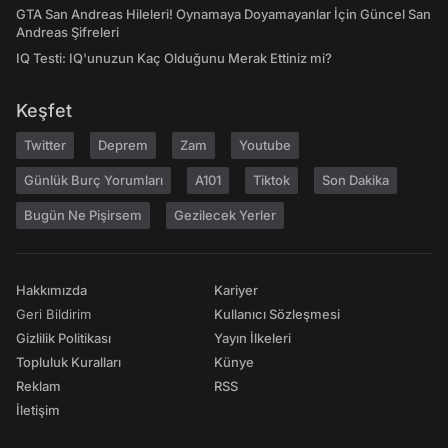
GTA San Andreas Hileleri! Oynamaya Doyamayanlar İçin Güncel San
Andreas Şifreleri
IQ Testi: IQ'unuzun Kaç Olduğunu Merak Ettiniz mi?
Keşfet
Twitter
Deprem
Zam
Youtube
Günlük Burç Yorumları
A101
Tiktok
Son Dakika
Bugün Ne Pişirsem
Gezilecek Yerler
Hakkımızda
Kariyer
Geri Bildirim
Kullanıcı Sözleşmesi
Gizlilik Politikası
Yayın İlkeleri
Topluluk Kuralları
Künye
Reklam
RSS
İletişim