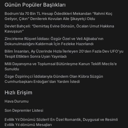
Günün Popüler Başlıkları
Bodrum’da 70 Bin TL Hesap Ödedikleri Mekandan “Rahmi Koç
Geliyor, Çıkın” Denilerek Kovulan Aile Şikayetçi Oldu
Devlet Bahçeli: “Demirtaş Evine Dönsün, Öcalan Umut Hakkına
Kavuşsun”
Zincirleme Rüşvet İddiası: Özgür Özel ve Veli Ağbaba’nın
Dokunulmazlığını Kaldırmak İçin Fezleke Hazırlandı
Bilim İnsanları, Ay Üzerinde Hızla İlerleyen 20'den Fazla Dev UFO'yu
Tespit Ettikten Sonra Uyarı Yayınladı
Milli Dayanışma ve Toplumsal Bütünleşme Kanun Teklifi Meclis’e
Sunuldu
Özge Özpirinçci İddialarıyla Gündem Olan Kübra Süzgün
Cumhurbaşkanı Erdoğan'dan Yardım İstedi
Hızlı Erişim
Hava Durumu
Son Depremler Listesi
Evlilik Yıl Dönümü Sözleri! En Özel Romantik, Duygusal ve Resimli
Evlilik Yıl dönümü Mesajları