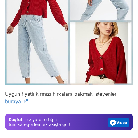
Video
Test
Uygun fiyatlı kırmızı hırkalara bakmak isteyenler
buraya.
Gündem
Magazin
Keşfet
ile ziyaret ettiğin
Video
tüm kategorileri tek akışta gör!
Test