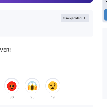
Tüm içerikleri
 VER!
30
25
19