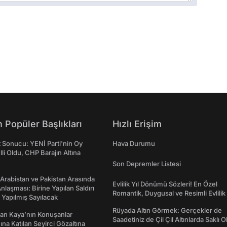
 Popüler Başlıkları
Hızlı Erişim
t Sonucu: YENİ Parti'nin Oy
Hava Durumu
lli Oldu, CHP Barajın Altına
Son Depremler Listesi
 Arabistan ve Pakistan Arasında
Evlilik Yıl Dönümü Sözleri! En Özel
laşması: Birine Yapılan Saldırı
Romantik, Duygusal ve Resimli Evlilik 
Yapılmış Sayılacak
dönümü Mesajları
Rüyada Altın Görmek: Gerçekler de
an Kaya’nın Konuşanlar
Saadetiniz de Çil Çil Altınlarda Saklı Ol
na Katılan Seyirci Gözaltına