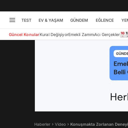
TEST
EV & YAŞAM
GÜNDEM
EĞLENCE
YE
Güncel Konular
Kural Değişiyor
Emekli Zammı
Acı Gerçekler
Haberler
Video
Konuşmakta Zorlanan Deneyim