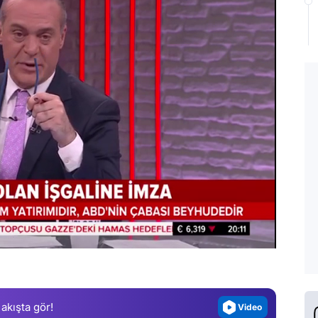
Video
Test
Gündem
Magazin
Video
 akışta gör!
Test