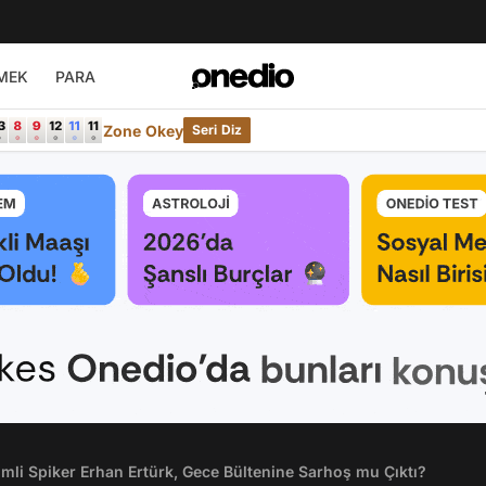
MEK
PARA
Zone Okey
Seri Diz
li Spiker Erhan Ertürk, Gece Bültenine Sarhoş mu Çıktı?