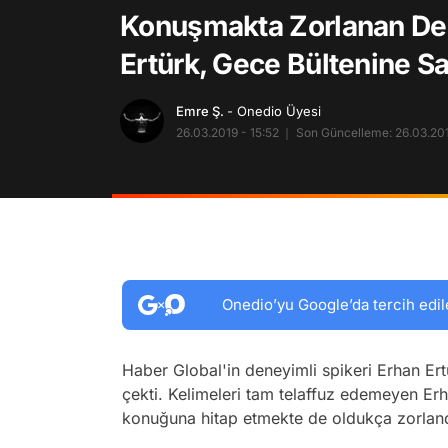
Konuşmakta Zorlanan Den
Ertürk, Gece Bültenine S
Emre Ş.
- Onedio Üyesi
26.03.2019 - 15:52
Son Güncelleme: 26.03.201
Onedio’yu Google’da tercih edil
Haber Global'in deneyimli spikeri Erhan Ert
çekti. Kelimeleri tam telaffuz edemeyen 
konuğuna hitap etmekte de oldukça zorland