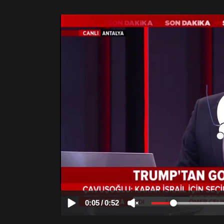
0:05
/
0:52