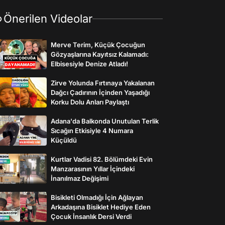
Önerilen Videolar
Merve Terim, Küçük Çocuğun
Gözyaşlarına Kayıtsız Kalamadı:
Elbisesiyle Denize Atladı!
Zirve Yolunda Fırtınaya Yakalanan
Dağcı Çadırının İçinden Yaşadığı
Korku Dolu Anları Paylaştı
Adana'da Balkonda Unutulan Terlik
Sıcağın Etkisiyle 4 Numara
Küçüldü
Kurtlar Vadisi 82. Bölümdeki Evin
Manzarasının Yıllar İçindeki
İnanılmaz Değişimi
Bisikleti Olmadığı İçin Ağlayan
Arkadaşına Bisiklet Hediye Eden
Çocuk İnsanlık Dersi Verdi