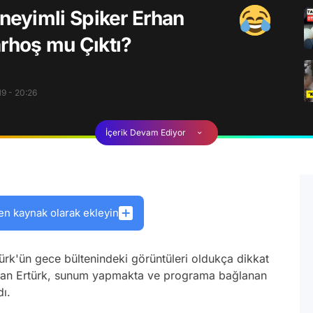
eyimli Spiker Erhan
arhoş mu Çıktı?
9 - 20:26
İçerik Devam Ediyor
en kaynak olarak ekleyin
ürk'ün gece bültenindeki görüntüleri oldukça dikkat
Erhan Ertürk, sunum yapmakta ve programa bağlanan
ı.