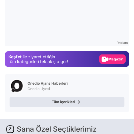
Video
Test
Reklam
Gündem
Magazin
Keşfet
ile ziyaret ettiğin
tüm kategorileri tek akışta gör!
Video
Test
Onedio Ajans Haberleri
Onedio Üyesi
Tüm içerikleri
Sana Özel Seçtiklerimiz