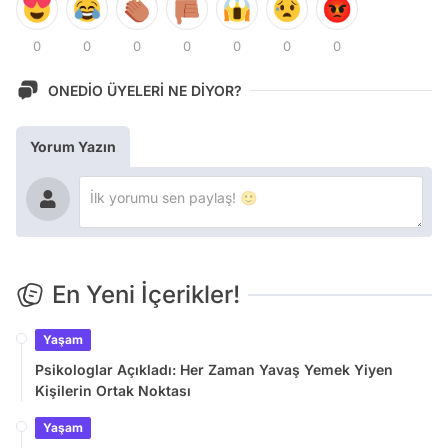
0
0
0
0
0
0
0
ONEDİO ÜYELERİ NE DİYOR?
Yorum Yazın
En Yeni İçerikler!
Yaşam
Psikologlar Açıkladı: Her Zaman Yavaş Yemek Yiyen
Kişilerin Ortak Noktası
Yaşam