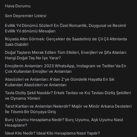
Hava Durumu
Son Depremler Listesi
Evlilik Yıl Dönümü Sözleri! En Özel Romantik, Duygusal ve Resimli
Evlilik Yıl dönümü Mesajları
Rüyada Altın Görmek: Gerçekler de Saadetiniz de Çil Çil Altınlarda
Saklı Olabilir!
Doğal Taşların Merak Edilen Tüm Etkileri, Enerjileri ve Şifa Alanları:
Hangi Doğal Taş Ne İşe Yarar?
Emojilerin Anlamları: 2023 WhatsApp, Instagram ve Twitter'da En
Çok Kullanılan Emojiler ve Anlamları
Atasözleri ve Anlamları: A'dan Z'ye Gündelik Hayatta En Sık
Kullanılan Atasözleri ve Anlamları
Tavla Diziliş Şekli Nasıldır? Erkek Tavlası ve Kız Tavlası Diziliş Şekilleri
ve Oynama Yönleri
Tarot Kartları ve Anlamları Nelerdir? Majör ve Minör Arkana Desteleri
İle Tılsımlı Bir Dünyaya Giriş
Burç Uyumu Hesaplama Nedir? Burç Uyumu, Aşk Uyumu Nasıl
Hesaplanır?
İdeal Kilo Nedir? İdeal Kilo Hesaplama Nasıl Yapılır?