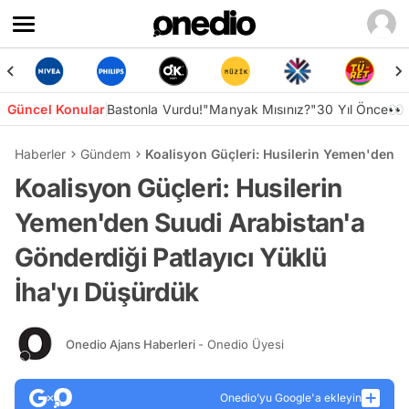
Güncel Konular
Bastonla Vurdu!
"Manyak Mısınız?"
30 Yıl Önce👀
Haberler
Gündem
Koalisyon Güçleri: Husilerin Yemen'den S
Koalisyon Güçleri: Husilerin
Yemen'den Suudi Arabistan'a
Gönderdiği Patlayıcı Yüklü
İha'yı Düşürdük
Onedio Ajans Haberleri
- Onedio Üyesi
Onedio’yu Google'a ekleyin