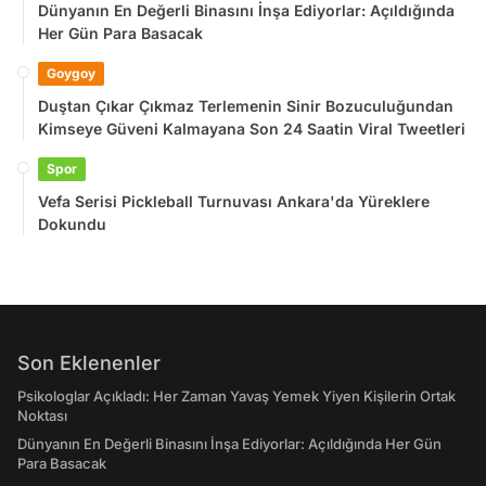
Dünyanın En Değerli Binasını İnşa Ediyorlar: Açıldığında
Her Gün Para Basacak
Goygoy
Duştan Çıkar Çıkmaz Terlemenin Sinir Bozuculuğundan
Kimseye Güveni Kalmayana Son 24 Saatin Viral Tweetleri
Spor
Vefa Serisi Pickleball Turnuvası Ankara'da Yüreklere
Dokundu
Son Eklenenler
Psikologlar Açıkladı: Her Zaman Yavaş Yemek Yiyen Kişilerin Ortak
Noktası
Dünyanın En Değerli Binasını İnşa Ediyorlar: Açıldığında Her Gün
Para Basacak