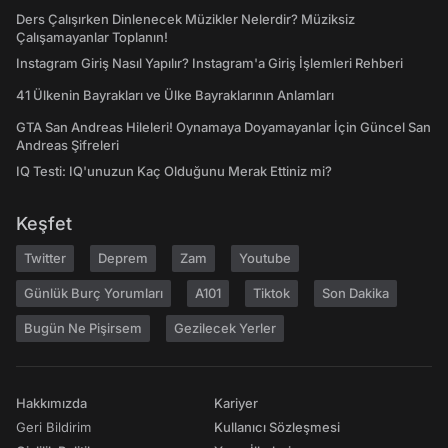
Ders Çalışırken Dinlenecek Müzikler Nelerdir? Müziksiz
Çalışamayanlar Toplanın!
Instagram Giriş Nasıl Yapılır? Instagram'a Giriş İşlemleri Rehberi
41 Ülkenin Bayrakları ve Ülke Bayraklarının Anlamları
GTA San Andreas Hileleri! Oynamaya Doyamayanlar İçin Güncel San
Andreas Şifreleri
IQ Testi: IQ'unuzun Kaç Olduğunu Merak Ettiniz mi?
Keşfet
Twitter
Deprem
Zam
Youtube
Günlük Burç Yorumları
A101
Tiktok
Son Dakika
Bugün Ne Pişirsem
Gezilecek Yerler
Hakkımızda
Kariyer
Geri Bildirim
Kullanıcı Sözleşmesi