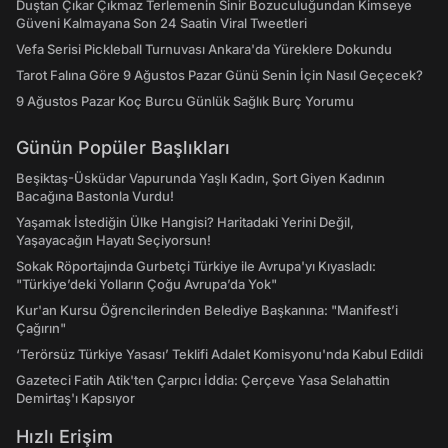
Duştan Çıkar Çıkmaz Terlemenin Sinir Bozuculuğundan Kimseye
Güveni Kalmayana Son 24 Saatin Viral Tweetleri
Vefa Serisi Pickleball Turnuvası Ankara'da Yüreklere Dokundu
Tarot Falına Göre 9 Ağustos Pazar Günü Senin İçin Nasıl Geçecek?
9 Ağustos Pazar Koç Burcu Günlük Sağlık Burç Yorumu
Günün Popüler Başlıkları
Beşiktaş-Üsküdar Vapurunda Yaşlı Kadın, Şort Giyen Kadının
Bacağına Bastonla Vurdu!
Yaşamak İstediğin Ülke Hangisi? Haritadaki Yerini Değil,
Yaşayacağın Hayatı Seçiyorsun!
Sokak Röportajında Gurbetçi Türkiye ile Avrupa'yı Kıyasladı:
"Türkiye’deki Yolların Çoğu Avrupa’da Yok"
Kur'an Kursu Öğrencilerinden Belediye Başkanına: "Manifest’i
Çağırın"
‘Terörsüz Türkiye Yasası’ Teklifi Adalet Komisyonu'nda Kabul Edildi
Gazeteci Fatih Atik'ten Çarpıcı İddia: Çerçeve Yasa Selahattin
Demirtaş'ı Kapsıyor
Hızlı Erişim