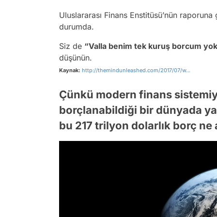
Uluslararası Finans Enstitüsü’nün raporuna
durumda.
Siz de
“Valla benim tek kuruş borcum yok
düşünün.
Kaynak:
http://themindunleashed.com/2017/07/w...
Çünkü modern finans sistemiyl
borçlanabildiği bir dünyada ya
bu 217 trilyon dolarlık borç ne