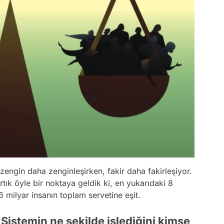
a zengin daha zenginleşirken, fakir daha fakirleşiyor.
rtık öyle bir noktaya geldik ki, en yukarıdaki 8
.6 milyar insanın toplam servetine eşit.
Sistemin ne şekilde işlediğini kimse