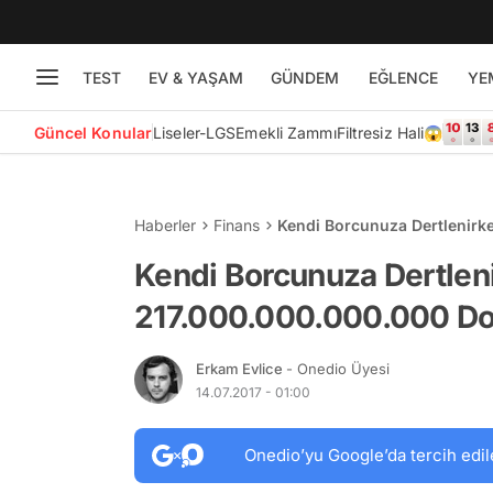
TEST
EV & YAŞAM
GÜNDEM
EĞLENCE
YE
Güncel Konular
Liseler-LGS
Emekli Zammı
Filtresiz Hali😱
Haberler
Finans
Kendi Borcunuza Dertlenirk
Taktı!
Kendi Borcunuza Dertlen
217.000.000.000.000 Dol
Erkam Evlice
- Onedio Üyesi
14.07.2017 - 01:00
Onedio’yu Google’da tercih edil