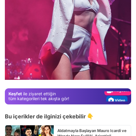
Video
Test
Gündem
Magazin
Keşfet
ile ziyaret ettiğin
Video
tüm kategorileri tek akışta gör!
Test
Bu içerikler de ilginizi çekebilir 👇
Aldatmayla Başlayan Mauro Icardi ve
Wanda Nara Evliliği, Arjantinli