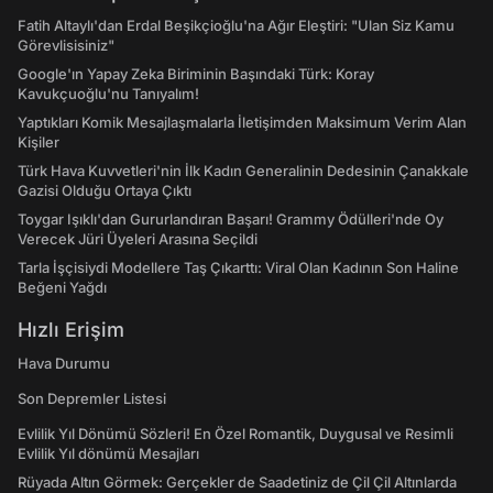
Fatih Altaylı'dan Erdal Beşikçioğlu'na Ağır Eleştiri: "Ulan Siz Kamu
Görevlisisiniz"
Google'ın Yapay Zeka Biriminin Başındaki Türk: Koray
Kavukçuoğlu'nu Tanıyalım!
Yaptıkları Komik Mesajlaşmalarla İletişimden Maksimum Verim Alan
Kişiler
Türk Hava Kuvvetleri'nin İlk Kadın Generalinin Dedesinin Çanakkale
Gazisi Olduğu Ortaya Çıktı
Toygar Işıklı'dan Gururlandıran Başarı! Grammy Ödülleri'nde Oy
Verecek Jüri Üyeleri Arasına Seçildi
Tarla İşçisiydi Modellere Taş Çıkarttı: Viral Olan Kadının Son Haline
Beğeni Yağdı
Hızlı Erişim
Hava Durumu
Son Depremler Listesi
Evlilik Yıl Dönümü Sözleri! En Özel Romantik, Duygusal ve Resimli
Evlilik Yıl dönümü Mesajları
Rüyada Altın Görmek: Gerçekler de Saadetiniz de Çil Çil Altınlarda