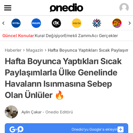
Güncel Konular
Kural Değişiyor
Emekli Zammı
Acı Gerçekler
Haberler
Magazin
Hafta Boyunca Yaptıkları Sıcak Paylaşıml
Hafta Boyunca Yaptıkları Sıcak
Paylaşımlarla Ülke Genelinde
Havaların Isınmasına Sebep
Olan Ünlüler 🔥
Aylin Çakar
- Onedio Editörü
Onedio’yu Google'a ekleyin