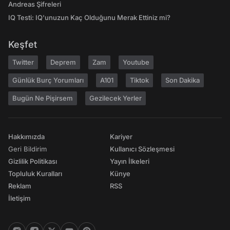
Andreas Şifreleri
IQ Testi: IQ'unuzun Kaç Olduğunu Merak Ettiniz mi?
Keşfet
Twitter
Deprem
Zam
Youtube
Günlük Burç Yorumları
A101
Tiktok
Son Dakika
Bugün Ne Pişirsem
Gezilecek Yerler
Hakkımızda
Kariyer
Geri Bildirim
Kullanıcı Sözleşmesi
Gizlilik Politikası
Yayın İlkeleri
Topluluk Kuralları
Künye
Reklam
RSS
İletişim