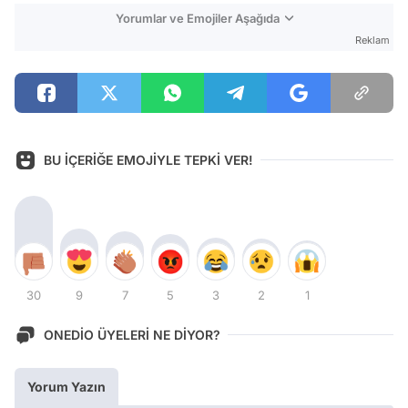
Yorumlar ve Emojiler Aşağıda
Reklam
BU İÇERİĞE EMOJİYLE TEPKİ VER!
30
9
7
5
3
2
1
ONEDİO ÜYELERİ NE DİYOR?
Yorum Yazın