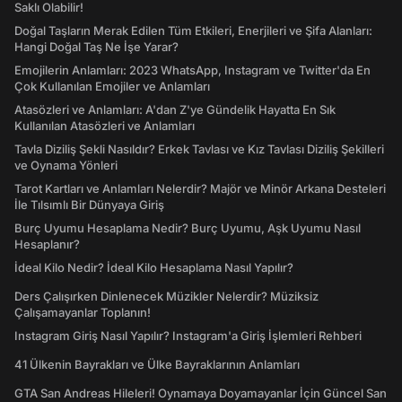
Saklı Olabilir!
Doğal Taşların Merak Edilen Tüm Etkileri, Enerjileri ve Şifa Alanları:
Hangi Doğal Taş Ne İşe Yarar?
Emojilerin Anlamları: 2023 WhatsApp, Instagram ve Twitter'da En
Çok Kullanılan Emojiler ve Anlamları
Atasözleri ve Anlamları: A'dan Z'ye Gündelik Hayatta En Sık
Kullanılan Atasözleri ve Anlamları
Tavla Diziliş Şekli Nasıldır? Erkek Tavlası ve Kız Tavlası Diziliş Şekilleri
ve Oynama Yönleri
Tarot Kartları ve Anlamları Nelerdir? Majör ve Minör Arkana Desteleri
İle Tılsımlı Bir Dünyaya Giriş
Burç Uyumu Hesaplama Nedir? Burç Uyumu, Aşk Uyumu Nasıl
Hesaplanır?
İdeal Kilo Nedir? İdeal Kilo Hesaplama Nasıl Yapılır?
Ders Çalışırken Dinlenecek Müzikler Nelerdir? Müziksiz
Çalışamayanlar Toplanın!
Instagram Giriş Nasıl Yapılır? Instagram'a Giriş İşlemleri Rehberi
41 Ülkenin Bayrakları ve Ülke Bayraklarının Anlamları
GTA San Andreas Hileleri! Oynamaya Doyamayanlar İçin Güncel San