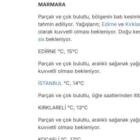
MARMARA
Parçalı ve çok bulutlu, bölgenin batı kesimle
tahmin ediliyor. Yağışların;
Edirne
ve
Kırklar
olarak kuvvetli olması bekleniyor. Doğu ke
sis
bekleniyor.
EDİRNE °C, 15°C
Parçalı ve çok bulutlu, aralıklı sağanak yağı
kuvvetli olması bekleniyor.
İSTANBUL
°C, 14°C
Parçalı ve çok bulutlu, öğle saatlerinden iti
KIRKLARELİ °C, 13°C
Parçalı ve çok bulutlu, aralıklı sağanak yağı
kuvvetli olması bekleniyor.
KOCAELİ °C, 17°C