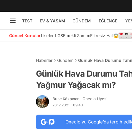
TEST
EV & YAŞAM
GÜNDEM
EĞLENCE
YE
Güncel Konular
Liseler-LGS
Emekli Zammı
Filtresiz Hali😱
Haberler
Gündem
Günlük Hava Durumu Tahmi
Günlük Hava Durumu Tahmi
Yağmur Yağacak mı?
Buse Kökpınar
- Onedio Üyesi
28.12.2021 - 09:43
Onedio’yu Google’da tercih edil