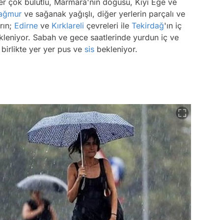
yer çok bulutlu, Marmara'nın doğusu, Kıyı Ege ve
ağmur
ve sağanak yağışlı, diğer yerlerin parçalı ve
rın;
Edirne
ve
Kırklareli
çevreleri ile
Tekirdağ
'ın iç
ekleniyor. Sabah ve gece saatlerinde yurdun iç ve
birlikte yer yer pus ve
sis
bekleniyor.