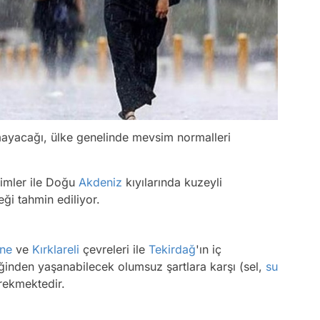
mayacağı, ülke genelinde mevsim normalleri
imler ile Doğu
Akdeniz
kıyılarında kuzeyli
eği tahmin ediliyor.
rne
ve
Kırklareli
çevreleri ile
Tekirdağ
'ın iç
iğinden yaşanabilecek olumsuz şartlara karşı (sel,
su
erekmektedir.