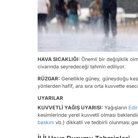
HAVA SICAKLIĞI:
Önemli bir değişiklik ol
civarında seyredeceği tahmin ediliyor.
RÜZGAR:
Genellikle güney, güneydoğu kes
yönlerden hafif, ara sıra orta kuvvette esec
UYARILAR
KUVVETLİ YAĞIŞ UYARISI:
Yağışların
Edi
kesimlerinde yerel kuvvetli olması beklend
baskını
vb.) dikkatli ve tedbirli olunması g