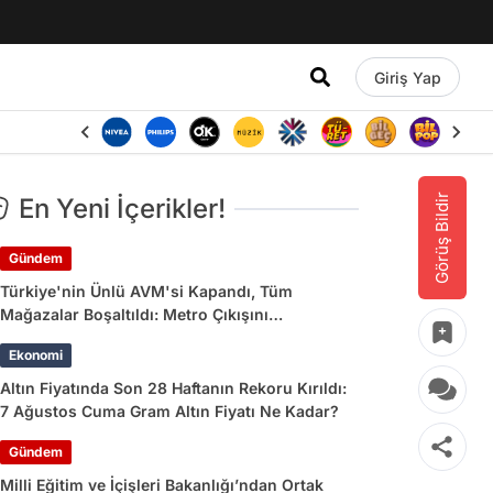
Giriş Yap
Görüş Bildir
En Yeni İçerikler!
Gündem
Türkiye'nin Ünlü AVM'si Kapandı, Tüm
Mağazalar Boşaltıldı: Metro Çıkışını
Kullananlara Uyarı Yapıldı
Ekonomi
Altın Fiyatında Son 28 Haftanın Rekoru Kırıldı:
7 Ağustos Cuma Gram Altın Fiyatı Ne Kadar?
Gündem
Milli Eğitim ve İçişleri Bakanlığı’ndan Ortak