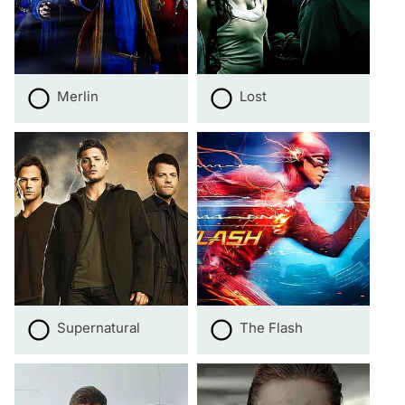
Merlin
Lost
Supernatural
The Flash