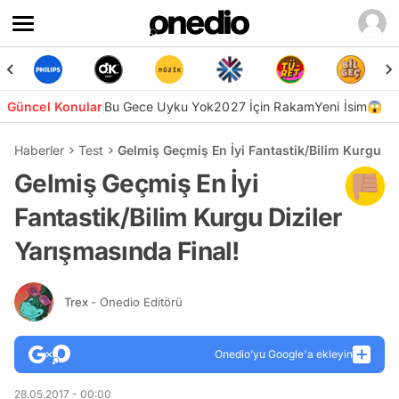
Güncel Konular
Bu Gece Uyku Yok
2027 İçin Rakam
Yeni İsim😱
Haberler
Test
Gelmiş Geçmiş En İyi Fantastik/Bilim Kurgu Di
Gelmiş Geçmiş En İyi
Fantastik/Bilim Kurgu Diziler
Yarışmasında Final!
Trex
- Onedio Editörü
Onedio’yu Google'a ekleyin
28.05.2017 - 00:00