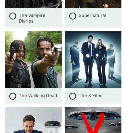
The Vampire
Supernatural
Diaries
The Walking Dead
The X Files