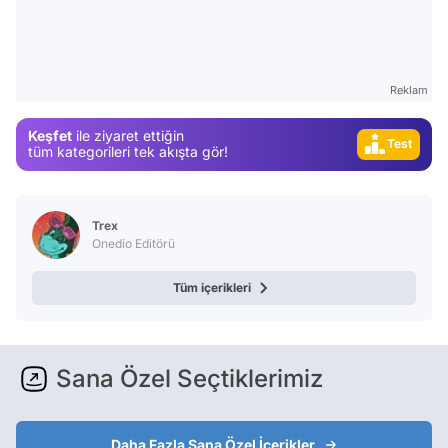
Video
Reklam
Test
Keşfet
ile ziyaret ettiğin
Gündem
tüm kategorileri tek akışta gör!
Magazin
Video
Trex
Test
Onedio Editörü
Tüm içerikleri
Sana Özel Seçtiklerimiz
Daha Fazla Sana Özel İçerikler