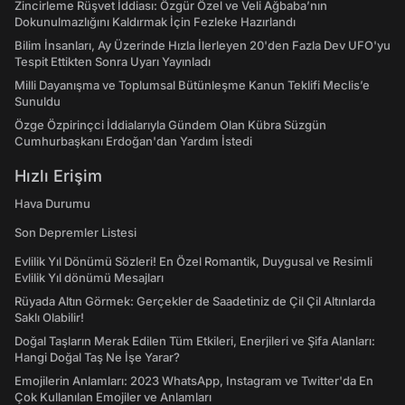
Zincirleme Rüşvet İddiası: Özgür Özel ve Veli Ağbaba’nın
Dokunulmazlığını Kaldırmak İçin Fezleke Hazırlandı
Bilim İnsanları, Ay Üzerinde Hızla İlerleyen 20'den Fazla Dev UFO'yu
Tespit Ettikten Sonra Uyarı Yayınladı
Milli Dayanışma ve Toplumsal Bütünleşme Kanun Teklifi Meclis’e
Sunuldu
Özge Özpirinçci İddialarıyla Gündem Olan Kübra Süzgün
Cumhurbaşkanı Erdoğan'dan Yardım İstedi
Hızlı Erişim
Hava Durumu
Son Depremler Listesi
Evlilik Yıl Dönümü Sözleri! En Özel Romantik, Duygusal ve Resimli
Evlilik Yıl dönümü Mesajları
Rüyada Altın Görmek: Gerçekler de Saadetiniz de Çil Çil Altınlarda
Saklı Olabilir!
Doğal Taşların Merak Edilen Tüm Etkileri, Enerjileri ve Şifa Alanları:
Hangi Doğal Taş Ne İşe Yarar?
Emojilerin Anlamları: 2023 WhatsApp, Instagram ve Twitter'da En
Çok Kullanılan Emojiler ve Anlamları