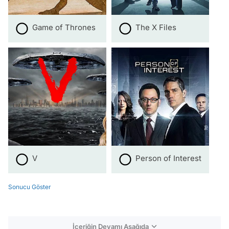
Game of Thrones
The X Files
V
Person of Interest
Sonucu Göster
İçeriğin Devamı Aşağıda