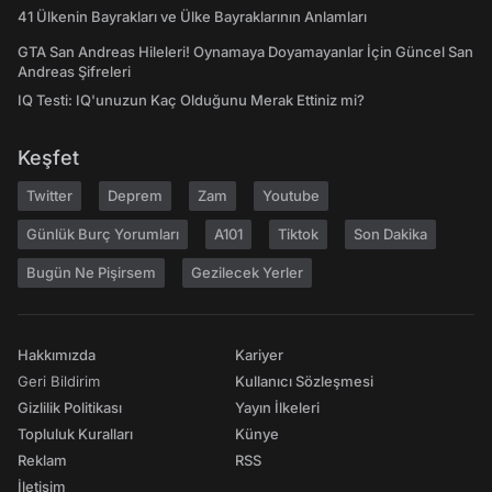
41 Ülkenin Bayrakları ve Ülke Bayraklarının Anlamları
GTA San Andreas Hileleri! Oynamaya Doyamayanlar İçin Güncel San
Andreas Şifreleri
IQ Testi: IQ'unuzun Kaç Olduğunu Merak Ettiniz mi?
Keşfet
Twitter
Deprem
Zam
Youtube
Günlük Burç Yorumları
A101
Tiktok
Son Dakika
Bugün Ne Pişirsem
Gezilecek Yerler
Hakkımızda
Kariyer
Geri Bildirim
Kullanıcı Sözleşmesi
Gizlilik Politikası
Yayın İlkeleri
Topluluk Kuralları
Künye
Reklam
RSS
İletişim