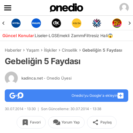
Güncel Konular
Liseler-LGS
Emekli Zammı
Filtresiz Hali😱
Haberler
Yaşam
İlişkiler
Cinsellik
Gebeliğin 5 Faydası
Gebeliğin 5 Faydası
kadinca.net
- Onedio Üyesi
Onedio’yu Google'a ekleyin
30.07.2014 - 13:30
Son Güncelleme: 30.07.2014 - 13:38
Favori
Yorum Yap
Paylaş