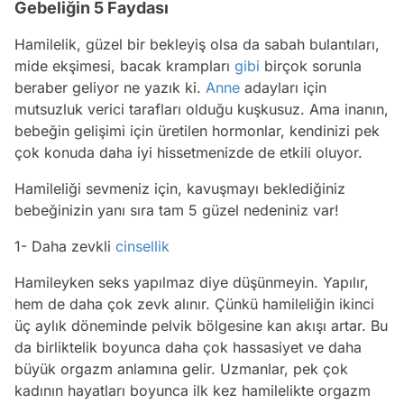
Gebeliğin 5 Faydası
Hamilelik, güzel bir bekleyiş olsa da sabah bulantıları,
mide ekşimesi, bacak krampları
gibi
birçok sorunla
beraber geliyor ne yazık ki.
Anne
adayları için
mutsuzluk verici tarafları olduğu kuşkusuz. Ama inanın,
bebeğin gelişimi için üretilen hormonlar, kendinizi pek
çok konuda daha iyi hissetmenizde de etkili oluyor.
Hamileliği sevmeniz için, kavuşmayı beklediğiniz
bebeğinizin yanı sıra tam 5 güzel nedeniniz var!
1- Daha zevkli
cinsellik
Hamileyken seks yapılmaz diye düşünmeyin. Yapılır,
hem de daha çok zevk alınır. Çünkü hamileliğin ikinci
üç aylık döneminde pelvik bölgesine kan akışı artar. Bu
da birliktelik boyunca daha çok hassasiyet ve daha
büyük orgazm anlamına gelir. Uzmanlar, pek çok
kadının hayatları boyunca ilk kez hamilelikte orgazm