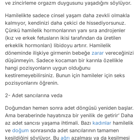
ve zincirleme orgazm duygusunu yaşadığını söylüyor.
Hamilelikte sadece cinsel yaşam daha zevkli olmakla
kalmıyor, kendinizi daha çekici de hissediyorsunuz.
Çünkü hamilelik hormonlarının yanı sıra androjenler
(kız ve erkek fetusların ikisi tarafından da üretilen
erkeklik hormonları) libidoyu artırır. Hamilelik
döneminde ilişkiye girmenin bebeğe
zarar
vereceğinizi
düşünmeyin. Sadece kocaman bir karınla özellikle
hangi pozisyonların uygun olduğunu
kestiremeyebilirsiniz. Bunun için hamileler için seks
pozisyonlarını öğrenin.
2- Adet sancılarına veda
Doğumdan hemen sonra adet döngüsü yeniden başlar.
Ama beraberinde hayatınıza bir yenilik de getirir’ Daha
az adet sancısı yaşama ihtimali. Bazı
kadınlar
hamilelik
ve
doğum
sonrasında adet sancılarının tamamen
kesildiğini söylüyor. Bu
ağrı
azalması ya da kesilmesi