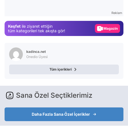
Video
Test
Reklam
Gündem
Keşfet
ile ziyaret ettiğin
Magazin
tüm kategorileri tek akışta gör!
Video
Test
kadinca.net
Onedio Üyesi
Tüm içerikleri
Sana Özel Seçtiklerimiz
Daha Fazla Sana Özel İçerikler