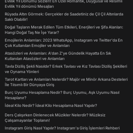
Evlilik Yıl Dönümü Sözleri! En Özel Romantik, Duygusal ve Resimli
Evlilik Yıl dönümü Mesajları
Rüyada Altın Görmek: Gerçekler de Saadetiniz de Çil Çil Altınlarda
Saklı Olabilir!
Doğal Taşların Merak Edilen Tüm Etkileri, Enerjileri ve Şifa Alanları:
Hangi Doğal Taş Ne İşe Yarar?
Emojilerin Anlamları: 2023 WhatsApp, Instagram ve Twitter'da En
Çok Kullanılan Emojiler ve Anlamları
Atasözleri ve Anlamları: A'dan Z'ye Gündelik Hayatta En Sık
Kullanılan Atasözleri ve Anlamları
Tavla Diziliş Şekli Nasıldır? Erkek Tavlası ve Kız Tavlası Diziliş Şekilleri
ve Oynama Yönleri
Tarot Kartları ve Anlamları Nelerdir? Majör ve Minör Arkana Desteleri
İle Tılsımlı Bir Dünyaya Giriş
Burç Uyumu Hesaplama Nedir? Burç Uyumu, Aşk Uyumu Nasıl
Hesaplanır?
İdeal Kilo Nedir? İdeal Kilo Hesaplama Nasıl Yapılır?
Ders Çalışırken Dinlenecek Müzikler Nelerdir? Müziksiz
Çalışamayanlar Toplanın!
Instagram Giriş Nasıl Yapılır? Instagram'a Giriş İşlemleri Rehberi