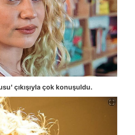
usu' çıkışıyla çok konuşuldu.