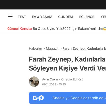
TEST
EV & YAŞAM
GÜNDEM
EĞLENCE
YE
Güncel Konular
Bu Gece Uyku Yok
2027 İçin Rakam
Yeni İsim
Haberler
Magazin
Farah Zeynep, Kadınlarla M
'Biraz Beyin Dolgusu'
Farah Zeynep, Kadınlarl
Söyleyen Kişiye Verdi Ver
Aylin Çakar
- Onedio Editörü
09.11.2023 - 15:35
Onedio’yu Google’da tercih edil