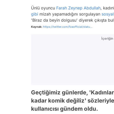
Ünlü oyuncu
Farah Zeynep Abdullah
, kadı
gibi
mizah yapamadığını sorgulayan
sosya
'Biraz da beyin dolgusu' diyerek çıkışta bu
Kaynak:
https://twitter.com/fzaofficial/statu...
İçeriği
Geçtiğimiz günlerde, 'Kadınla
kadar komik değiliz' sözleriy
kullanıcısı gündem oldu.