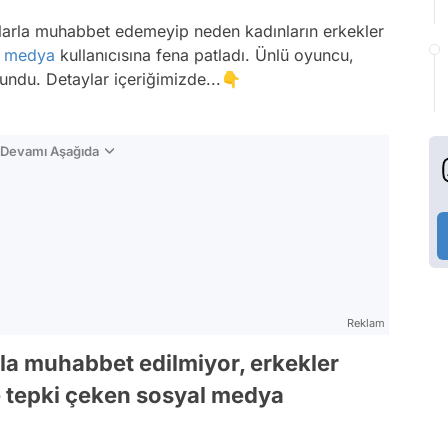
nlarla muhabbet edemeyip neden kadınların erkekler
l medya
kullanıcısına fena patladı. Ünlü oyuncu,
lundu. Detaylar içeriğimizde...👇
n Devamı Aşağıda
Reklam
rla muhabbet edilmiyor, erkekler
le tepki çeken sosyal medya