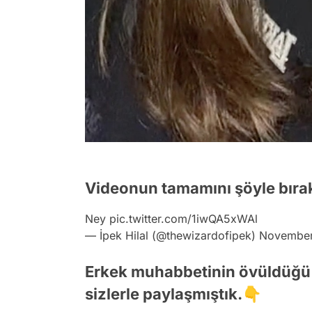
Videonun tamamını şöyle bıra
Ney
pic.twitter.com/1iwQA5xWAl
— İpek Hilal (@thewizardofipek)
November
Erkek muhabbetinin övüldüğü anl
sizlerle paylaşmıştık.👇