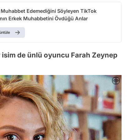
a Muhabbet Edemediğini Söyleyen TikTok
sının Erkek Muhabbetini Övdüğü Anlar
üntüle
r isim de ünlü oyuncu Farah Zeynep