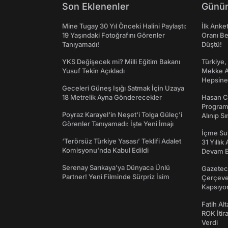
Son Eklenenler
Günün
Mine Tugay 30 Yıl Önceki Halini Paylaştı:
İlk Anke
19 Yaşındaki Fotoğrafını Görenler
Oranı Be
Tanıyamadı!
Düştü!
YKS Değişecek mi? Milli Eğitim Bakanı
Türkiye,
Yusuf Tekin Açıkladı
Mekke An
Hepsine 
Geceleri Güneş Işığı Satmak İçin Uzaya
18 Metrelik Ayna Gönderecekler
Hasan C
Programı
Poyraz Karayel'in Neşet'i Tolga Güleç'i
Alınıp Sı
Görenler Tanıyamadı: İşte Yeni İmajı
İçme Suy
‘Terörsüz Türkiye Yasası’ Teklifi Adalet
31 Yıllık
Komisyonu'nda Kabul Edildi
Devam E
Serenay Sarıkaya'ya Dünyaca Ünlü
Gazeteci
Partner! Yeni Filminde Sürpriz İsim
Çerçeve 
Kapsıyo
Fatih Al
ROK İtir
Verdi