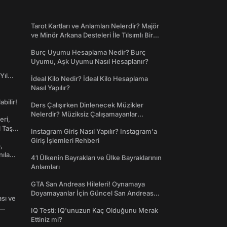
Tarot Kartları ve Anlamları Nelerdir? Majör
ve Minör Arkana Desteleri İle Tılsımlı Bir
Dünyaya Giriş
Burç Uyumu Hesaplama Nedir? Burç
Uyumu, Aşk Uyumu Nasıl Hesaplanır?
Yıl
İdeal Kilo Nedir? İdeal Kilo Hesaplama
Nasıl Yapılır?
abilir!
Ders Çalışırken Dinlenecek Müzikler
Nelerdir? Müziksiz Çalışamayanlar
eri,
Toplanın!
l Taş
Instagram Giriş Nasıl Yapılır? Instagram'a
Giriş İşlemleri Rehberi
,
nılan
41 Ülkenin Bayrakları ve Ülke Bayraklarının
Anlamları
GTA San Andreas Hileleri! Oynamaya
Doyamayanlar İçin Güncel San Andreas
ası ve
Şifreleri
IQ Testi: IQ'unuzun Kaç Olduğunu Merak
Ettiniz mi?