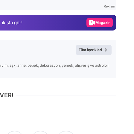
Test
Reklam
Gündem
 akışta gör!
Magazin
Video
Test
Tüm içerikleri
giyim, aşk, anne, bebek, dekorasyon, yemek, alışveriş ve astroloji
 VER!