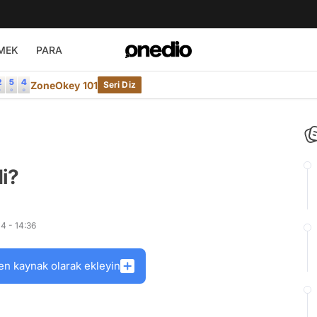
MEK
PARA
ZoneOkey 101
Seri Diz
i?
4 - 14:36
en kaynak olarak ekleyin