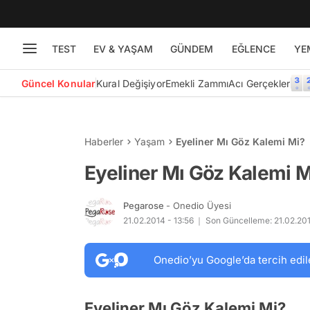
TEST
EV & YAŞAM
GÜNDEM
EĞLENCE
YE
Güncel Konular
Kural Değişiyor
Emekli Zammı
Acı Gerçekler
Haberler
Yaşam
Eyeliner Mı Göz Kalemi Mi?
Eyeliner Mı Göz Kalemi M
Pegarose
- Onedio Üyesi
21.02.2014 - 13:56
Son Güncelleme: 21.02.201
Onedio’yu Google’da tercih edil
Eyeliner Mı Göz Kalemi Mi?