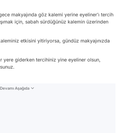
n gece makyajında göz kalemi yerine eyeliner’ı tercih
taşımak için, sabah sürdüğünüz kalemin üzerinden
leminiz etkisini yitiriyorsa, gündüz makyajınızda
r yere giderken tercihiniz yine eyeliner olsun,
rsunuz.
n Devamı Aşağıda
Video