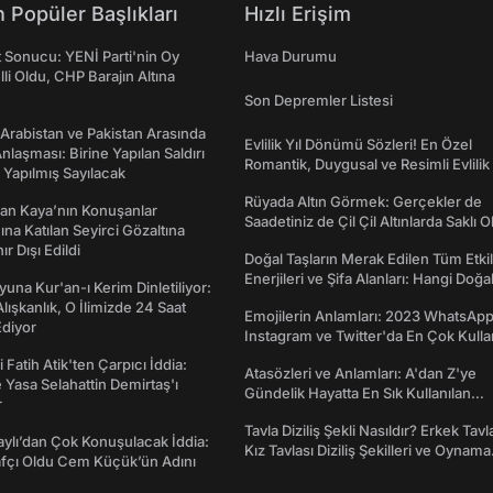
 Popüler Başlıkları
Hızlı Erişim
t Sonucu: YENİ Parti'nin Oy
Hava Durumu
lli Oldu, CHP Barajın Altına
Son Depremler Listesi
 Arabistan ve Pakistan Arasında
Evlilik Yıl Dönümü Sözleri! En Özel
laşması: Birine Yapılan Saldırı
Romantik, Duygusal ve Resimli Evlilik 
Yapılmış Sayılacak
dönümü Mesajları
Rüyada Altın Görmek: Gerçekler de
an Kaya’nın Konuşanlar
Saadetiniz de Çil Çil Altınlarda Saklı Ol
na Katılan Seyirci Gözaltına
nır Dışı Edildi
Doğal Taşların Merak Edilen Tüm Etkil
Enerjileri ve Şifa Alanları: Hangi Doğa
una Kur'an-ı Kerim Dinletiliyor:
Ne İşe Yarar?
 Alışkanlık, O İlimizde 24 Saat
Emojilerin Anlamları: 2023 WhatsApp
diyor
Instagram ve Twitter'da En Çok Kulla
Emojiler ve Anlamları
 Fatih Atik'ten Çarpıcı İddia:
Atasözleri ve Anlamları: A'dan Z'ye
Yasa Selahattin Demirtaş'ı
Gündelik Hayatta En Sık Kullanılan
r
Atasözleri ve Anlamları
Tavla Diziliş Şekli Nasıldır? Erkek Tavl
taylı’dan Çok Konuşulacak İddia:
Kız Tavlası Diziliş Şekilleri ve Oynama
afçı Oldu Cem Küçük’ün Adını
Yönleri