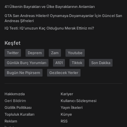
41 Ülkenin Bayrakları ve Ülke Bayraklarının Anlamları
GTA San Andreas Hileleri! Oynamaya Doyamayanlar İçin Güncel San
Andreas Şifreleri
IQ Testi: IQ'unuzun Kaç Olduğunu Merak Ettiniz mi?
Keşfet
Twitter
Deprem
Zam
Youtube
Günlük Burç Yorumları
A101
Tiktok
Son Dakika
Bugün Ne Pişirsem
Gezilecek Yerler
Hakkımızda
Kariyer
Geri Bildirim
Kullanıcı Sözleşmesi
Gizlilik Politikası
Yayın İlkeleri
Topluluk Kuralları
Künye
Reklam
RSS