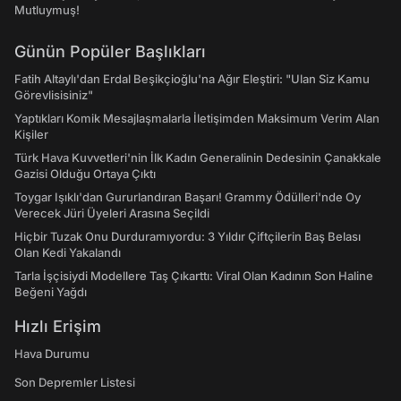
Mutluymuş!
Günün Popüler Başlıkları
Fatih Altaylı'dan Erdal Beşikçioğlu'na Ağır Eleştiri: "Ulan Siz Kamu
Görevlisisiniz"
Yaptıkları Komik Mesajlaşmalarla İletişimden Maksimum Verim Alan
Kişiler
Türk Hava Kuvvetleri'nin İlk Kadın Generalinin Dedesinin Çanakkale
Gazisi Olduğu Ortaya Çıktı
Toygar Işıklı'dan Gururlandıran Başarı! Grammy Ödülleri'nde Oy
Verecek Jüri Üyeleri Arasına Seçildi
Hiçbir Tuzak Onu Durduramıyordu: 3 Yıldır Çiftçilerin Baş Belası
Olan Kedi Yakalandı
Tarla İşçisiydi Modellere Taş Çıkarttı: Viral Olan Kadının Son Haline
Beğeni Yağdı
Hızlı Erişim
Hava Durumu
Son Depremler Listesi