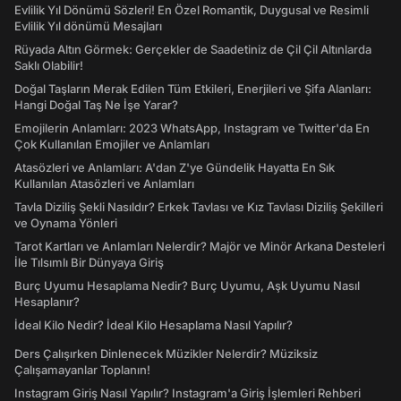
Evlilik Yıl Dönümü Sözleri! En Özel Romantik, Duygusal ve Resimli
Evlilik Yıl dönümü Mesajları
Rüyada Altın Görmek: Gerçekler de Saadetiniz de Çil Çil Altınlarda
Saklı Olabilir!
Doğal Taşların Merak Edilen Tüm Etkileri, Enerjileri ve Şifa Alanları:
Hangi Doğal Taş Ne İşe Yarar?
Emojilerin Anlamları: 2023 WhatsApp, Instagram ve Twitter'da En
Çok Kullanılan Emojiler ve Anlamları
Atasözleri ve Anlamları: A'dan Z'ye Gündelik Hayatta En Sık
Kullanılan Atasözleri ve Anlamları
Tavla Diziliş Şekli Nasıldır? Erkek Tavlası ve Kız Tavlası Diziliş Şekilleri
ve Oynama Yönleri
Tarot Kartları ve Anlamları Nelerdir? Majör ve Minör Arkana Desteleri
İle Tılsımlı Bir Dünyaya Giriş
Burç Uyumu Hesaplama Nedir? Burç Uyumu, Aşk Uyumu Nasıl
Hesaplanır?
İdeal Kilo Nedir? İdeal Kilo Hesaplama Nasıl Yapılır?
Ders Çalışırken Dinlenecek Müzikler Nelerdir? Müziksiz
Çalışamayanlar Toplanın!
Instagram Giriş Nasıl Yapılır? Instagram'a Giriş İşlemleri Rehberi