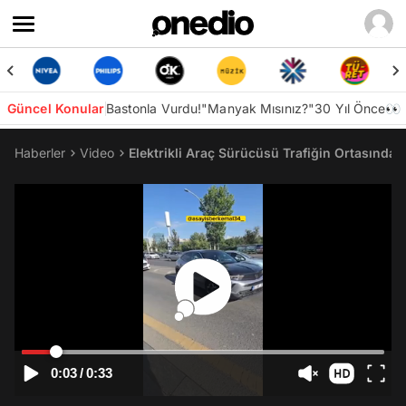
Güncel Konular
Bastonla Vurdu!
"Manyak Mısınız?"
30 Yıl Önce👀
Haberler
Video
Elektrikli Araç Sürücüsü Trafiğin Ortasında Y
0:03
/
0:33