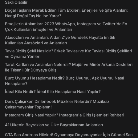
Saklı Olabilir!
Doğal Taşların Merak Edilen Tüm Etkileri, Enerjileri ve Şifa Alanları:
Hangi Doğal Taş Ne İşe Yarar?
Emojilerin Anlamları: 2023 WhatsApp, Instagram ve Twitter'da En
Çok Kullanılan Emojiler ve Anlamları
Atasözleri ve Anlamları: A'dan Z'ye Gündelik Hayatta En Sık
Kullanılan Atasözleri ve Anlamları
Tavla Diziliş Şekli Nasıldır? Erkek Tavlası ve Kız Tavlası Diziliş Şekilleri
ve Oynama Yönleri
Tarot Kartları ve Anlamları Nelerdir? Majör ve Minör Arkana Desteleri
İle Tılsımlı Bir Dünyaya Giriş
Burç Uyumu Hesaplama Nedir? Burç Uyumu, Aşk Uyumu Nasıl
Hesaplanır?
İdeal Kilo Nedir? İdeal Kilo Hesaplama Nasıl Yapılır?
Ders Çalışırken Dinlenecek Müzikler Nelerdir? Müziksiz
Çalışamayanlar Toplanın!
Instagram Giriş Nasıl Yapılır? Instagram'a Giriş İşlemleri Rehberi
41 Ülkenin Bayrakları ve Ülke Bayraklarının Anlamları
GTA San Andreas Hileleri! Oynamaya Doyamayanlar İçin Güncel San