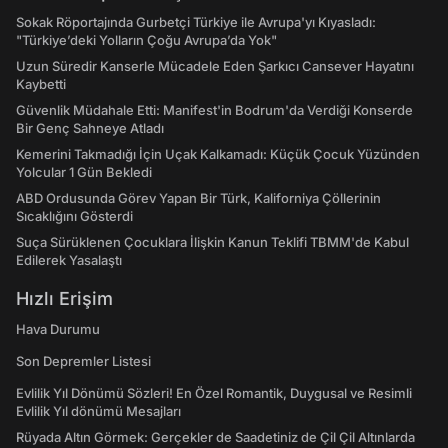
Sokak Röportajında Gurbetçi Türkiye ile Avrupa'yı Kıyasladı:
"Türkiye’deki Yolların Çoğu Avrupa’da Yok"
Uzun Süredir Kanserle Mücadele Eden Şarkıcı Cansever Hayatını
Kaybetti
Güvenlik Müdahale Etti: Manifest'in Bodrum'da Verdiği Konserde
Bir Genç Sahneye Atladı
Kemerini Takmadığı İçin Uçak Kalkamadı: Küçük Çocuk Yüzünden
Yolcular 1 Gün Bekledi
ABD Ordusunda Görev Yapan Bir Türk, Kaliforniya Çöllerinin
Sıcaklığını Gösterdi
Suça Sürüklenen Çocuklara İlişkin Kanun Teklifi TBMM'de Kabul
Edilerek Yasalaştı
Hızlı Erişim
Hava Durumu
Son Depremler Listesi
Evlilik Yıl Dönümü Sözleri! En Özel Romantik, Duygusal ve Resimli
Evlilik Yıl dönümü Mesajları
Rüyada Altın Görmek: Gerçekler de Saadetiniz de Çil Çil Altınlarda