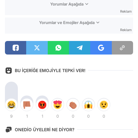
Yorumlar Aşağıda
Reklam
Yorumlar ve Emojiler Aşağıda
Reklam
BU İÇERİĞE EMOJİYLE TEPKİ VER!
9
1
1
0
0
0
0
ONEDİO ÜYELERİ NE DİYOR?