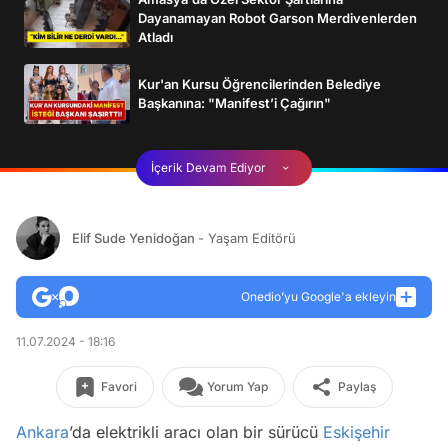
Dayanamayan Robot Garson Merdivenlerden
Atladı
Kur'an Kursu Öğrencilerinden Belediye
Başkanına: "Manifest’i Çağırın"
İçerik Devam Ediyor
Elif Sude Yenidoğan
- Yaşam Editörü
Onedio’yu Google'a ekleyin
11.07.2024 - 18:16
Favori
Yorum Yap
Paylaş
Ankara
’da elektrikli aracı olan bir sürücü
Eskişehir