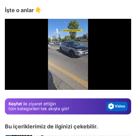
İşte o anlar 👇
Video
Test
/
Gündem
Magazin
Keşfet
ile ziyaret ettiğin
Video
tüm kategorileri tek akışta gör!
Test
Bu içeriklerimiz de ilginizi çekebilir.