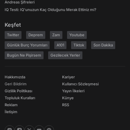
Andreas Şifreleri
IQ Testi: IQ'unuzun Kaç Olduğunu Merak Ettiniz mi?
Keşfet
Twitter
Deprem
Zam
Youtube
Günlük Burç Yorumları
A101
Tiktok
Son Dakika
Bugün Ne Pişirsem
Gezilecek Yerler
Hakkımızda
Kariyer
Geri Bildirim
Kullanıcı Sözleşmesi
Gizlilik Politikası
Yayın İlkeleri
Topluluk Kuralları
Künye
Reklam
RSS
İletişim