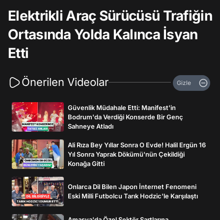
Elektrikli Araç Sürücüsü Trafiğin
Ortasında Yolda Kalınca İsyan
Etti
Önerilen Videolar
Gizle
Güvenlik Müdahale Etti: Manifest'in
Bodrum'da Verdiği Konserde Bir Genç
Sahneye Atladı
Ali Rıza Bey Yıllar Sonra O Evde! Halil Ergün 16
Yıl Sonra Yaprak Dökümü'nün Çekildiği
Konağa Gitti
Onlarca Dil Bilen Japon İnternet Fenomeni
Eski Milli Futbolcu Tarık Hodzic'le Karşılaştı
Amasya'da Özel Sektör Şartlarına