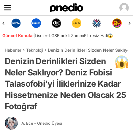
Güncel Konular
Liseler-LGS
Emekli Zammı
Filtresiz Hali😱
Haberler
Teknoloji
Denizin Derinlikleri Sizden Neler Saklıyo
Denizin Derinlikleri Sizden
Neler Saklıyor? Deniz Fobisi
Talasofobi'yi İliklerinize Kadar
Hissetmenize Neden Olacak 25
Fotoğraf
A. Ece
- Onedio Üyesi