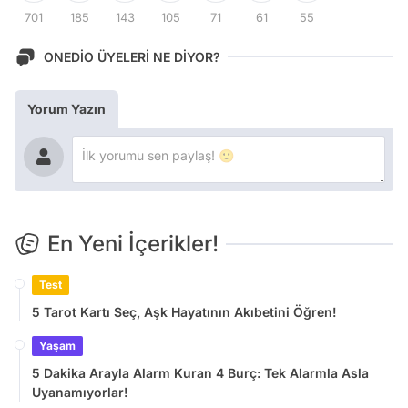
701
185
143
105
71
61
55
ONEDİO ÜYELERİ NE DİYOR?
Yorum Yazın
En Yeni İçerikler!
Test
5 Tarot Kartı Seç, Aşk Hayatının Akıbetini Öğren!
Yaşam
5 Dakika Arayla Alarm Kuran 4 Burç: Tek Alarmla Asla
Uyanamıyorlar!