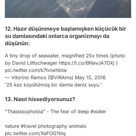
12. Hazır düşünmeye başlamışken küçücük bir
su damlasındaki onlarca organizmayı da
düşünün:
A tiny drop of seawater, magnified 25x times (photo
by David Liittschwager
https://t.co/BNavJA7DXj
)
pic.twitter.com/k7tviwhbtw
— Vitorino Ramos (@ViRAms)
May 15, 2016
'25 kez büyütülmüş bir damla deniz suyu.'
13. Nasıl hissediyorsunuz?
"Thalassophobia" - The fear of deep
#water
nature
#travel
photography animals
pic.twitter.com/XaFOG1tiIq