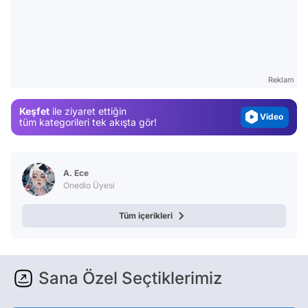
Video
Test
Gündem
Magazin
Reklam
Video
Keşfet
ile ziyaret ettiğin
tüm kategorileri tek akışta gör!
Test
A. Ece
Onedio Üyesi
Tüm içerikleri
Sana Özel Seçtiklerimiz