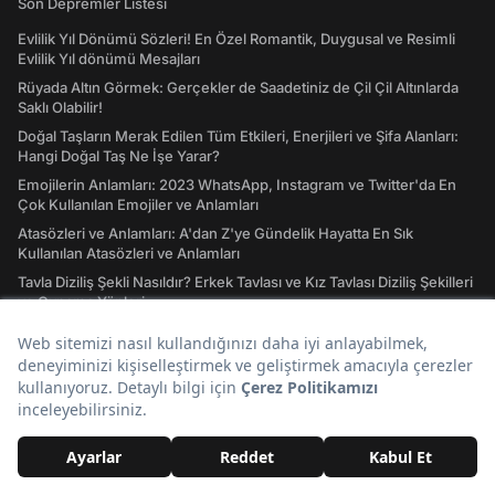
Son Depremler Listesi
Evlilik Yıl Dönümü Sözleri! En Özel Romantik, Duygusal ve Resimli
Evlilik Yıl dönümü Mesajları
Rüyada Altın Görmek: Gerçekler de Saadetiniz de Çil Çil Altınlarda
Saklı Olabilir!
Doğal Taşların Merak Edilen Tüm Etkileri, Enerjileri ve Şifa Alanları:
Hangi Doğal Taş Ne İşe Yarar?
Emojilerin Anlamları: 2023 WhatsApp, Instagram ve Twitter'da En
Çok Kullanılan Emojiler ve Anlamları
Atasözleri ve Anlamları: A'dan Z'ye Gündelik Hayatta En Sık
Kullanılan Atasözleri ve Anlamları
Tavla Diziliş Şekli Nasıldır? Erkek Tavlası ve Kız Tavlası Diziliş Şekilleri
ve Oynama Yönleri
Tarot Kartları ve Anlamları Nelerdir? Majör ve Minör Arkana Desteleri
İle Tılsımlı Bir Dünyaya Giriş
Burç Uyumu Hesaplama Nedir? Burç Uyumu, Aşk Uyumu Nasıl
Hesaplanır?
İdeal Kilo Nedir? İdeal Kilo Hesaplama Nasıl Yapılır?
Ders Çalışırken Dinlenecek Müzikler Nelerdir? Müziksiz
Çalışamayanlar Toplanın!