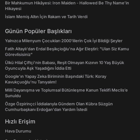
Bir Mahkumun Hikâyesi: Iron Maiden - Hallowed Be Thy Name'in
Hikayesi
İslam Memiş Altın İçin Rakam ve Tarih Verdi
Günün Popüler Başlıkları
Yalnızca Milenyum Çocukları 2000'lilerin Çok İyi Bildiği Şeyler
Fatih Altaylı'dan Erdal Beşikçioğlu'na Ağır Eleştiri: "Ulan Siz Kamu
Görevlisisiniz"
Ülkü Hilal Çiftçi'nin Babası, Reşit Olmayan Kızının 10 Yaş Büyük
Oyuncuyla Aşk Yaşadığını İddia Etti
Google'ın Yapay Zeka Biriminin Başındaki Türk: Koray
Kavukçuoğlu'nu Tanıyalım!
Milli Dayanışma ve Toplumsal Bütünleşme Kanun Teklifi Meclis’e
Sunuldu
Özge Özpirinçci İddialarıyla Gündem Olan Kübra Süzgün
Cumhurbaşkanı Erdoğan'dan Yardım İstedi
Hızlı Erişim
Hava Durumu