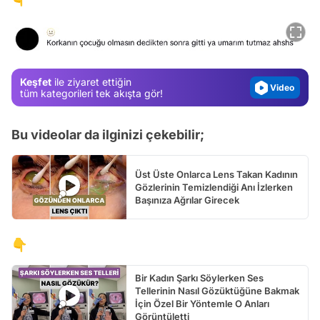
Test
Gündem
Magazin
Keşfet
ile ziyaret ettiğin
Video
tüm kategorileri tek akışta gör!
Test
Bu videolar da ilginizi çekebilir;
Üst Üste Onlarca Lens Takan Kadının
Gözlerinin Temizlendiği Anı İzlerken
Başınıza Ağrılar Girecek
👇
Bir Kadın Şarkı Söylerken Ses
Tellerinin Nasıl Gözüktüğüne Bakmak
İçin Özel Bir Yöntemle O Anları
Görüntületti