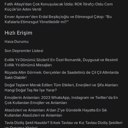
Fatih Altaylı’dan Çok Konuşulacak İddia: ROK İtirafçı Oldu Cem
Küçük’ün Adını Verdi
Enver Aysever'den Erdal Beşikçioğlu ve Etimesgut Çıkışı: “Bu
Kafalarla Etimesgut Yönetilebilir mi?”
Hızlı Erişim
Hava Durumu
Son Depremler Listesi
Evlilik Yıl Dönümü Sözleri! En Özel Romantik, Duygusal ve Resimli
Evlilik Yıl dönümü Mesajları
Rüyada Altın Görmek: Gerçekler de Saadetiniz de Çil Çil Altınlarda
Saklı Olabilir!
Doğal Taşların Merak Edilen Tüm Etkileri, Enerjileri ve Şifa Alanları:
Hangi Doğal Taş Ne İşe Yarar?
Emojilerin Anlamları: 2023 WhatsApp, Instagram ve Twitter'da En
Çok Kullanılan Emojiler ve Anlamları
Atasözleri ve Anlamları: A'dan Z'ye Gündelik Hayatta En Sık
Kullanılan Atasözleri ve Anlamları
Tavla Diziliş Şekli Nasıldır? Erkek Tavlası ve Kız Tavlası Diziliş Şekilleri
ve Oynama Yönleri