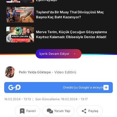
Tayland'da Bir Muay Thai Dövüşçüsü Maç
Başına Kaç Baht Kazanıyor?
Merve Terim, Küçük Çocuğun Gözyaşlarına
Kayıtsız Kalamadı: Elbisesiyle Denize Atladı!
İçerik Devam Ediyor
Pelin Yelda Göktepe
- Video Editörü
Onedio’yu Google'a ekleyin
16.02.2024 - 13:13
Son Güncelleme: 16.02.2024 - 13:17
Favori
Yorum Yap
Paylaş