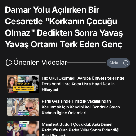
Damar Yolu Açılırken Bir
Cesaretle "Korkanın Çocuğu
Olmaz" Dedikten Sonra Yavaş
Yavaş Ortamı Terk Eden Genç
Önerilen Videolar
Gizle
Hiç Okul Okumadı, Avrupa Üniversitelerinde
Ders Verdi: İşte Koca Usta Hayri Dev'in
Hikayesi
Paris Gezisinde Hırsızlık Vakalarından
Korunmak İçin Kendini Koli Bandıyla Saran
Kadının İlginç Önlemleri
Manifest Budur! Çocukluk Aşkı Daniel
Radcliffe Olan Kadın Yıllar Sonra Evlendiği
Eşini Paylaştı