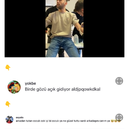
/
👇
👇