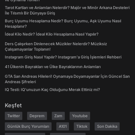
Tarot Kartları ve Anlamları Nelerdir? Majör ve Minör Arkana Desteleri
İle Tılsımlı Bir Dünyaya Giriş
Burç Uyumu Hesaplama Nedir? Burç Uyumu, Aşk Uyumu Nasıl
Hesaplanır?
İdeal Kilo Nedir? İdeal Kilo Hesaplama Nasıl Yapılır?
Ders Çalışırken Dinlenecek Müzikler Nelerdir? Müziksiz
Çalışamayanlar Toplanın!
Instagram Giriş Nasıl Yapılır? Instagram'a Giriş İşlemleri Rehberi
41 Ülkenin Bayrakları ve Ülke Bayraklarının Anlamları
GTA San Andreas Hileleri! Oynamaya Doyamayanlar İçin Güncel San
Andreas Şifreleri
IQ Testi: IQ'unuzun Kaç Olduğunu Merak Ettiniz mi?
Keşfet
Twitter
Deprem
Zam
Youtube
Günlük Burç Yorumları
A101
Tiktok
Son Dakika