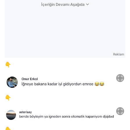
İçeriğin Devamı Aşağıda
Reklam
👇
👇
Video
👇