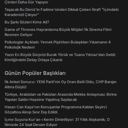
Çimleri Daha Gür Yapıyor
Taşacak Bu Deniz'in Fadime'sinden Dikkat Çeken İtiraf! "İçimdeki
Karadenizli Çıkıyor"
Bu Şarkı Sözleri Kime Ait?
Game of Thrones Hayranlarına Büyük Müjde! İlk Sinema Filmi
Resmen Geliyor
Psikologlar Açıkladı: Yemek Pişirirken Bulaşıkları Yıkamanın 4
Psikolojik Nedeni
Yazın En Büyük Sürprizi Burak Yörük ve Tuana Yılmaz'dan Geldi:
Kimliğindeki Detay Ortaya Çıkardı
Günün Popüler Başlıkları
İlk Anket Sonucu: YENİ Parti'nin Oy Oranı Belli Oldu, CHP Barajın
Altına Düştü!
Türkiye, Arabistan ve Pakistan Arasında Mekke Anlaşması: Birine
Yapılan Saldırı Hepsine Yapılmış Sayılacak
Hasan Can Kaya’nın Konuşanlar Programına Katılan Seyirci
Gözaltına Alınıp Sınır Dışı Edildi
İçme Suyuna Kur'an-ı Kerim Dinletiliyor: 31 Yıllık Alışkanlık, O
İlimizde 24 Saat Devam Ediyor