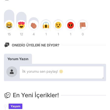
15
12
4
1
1
1
0
ONEDİO ÜYELERİ NE DİYOR?
Yorum Yazın
En Yeni İçerikler!
Yaşam