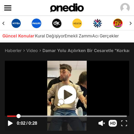
Güncel Konular
Kural Değişiyor
Emekli Zammı
Acı Gerçekler
Haberler
Video
Damar Yolu Açılırken Bir Cesaretle "Korka
0:02
/
0:28